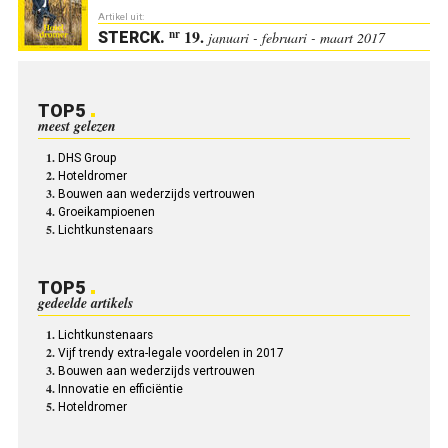
Artikel uit:
19.
nr
STERCK
.
januari - februari - maart 2017
TOP5
meest gelezen
DHS Group
Hoteldromer
Bouwen aan wederzijds vertrouwen
Groeikampioenen
Lichtkunstenaars
TOP5
gedeelde artikels
Lichtkunstenaars
Vijf trendy extra-legale voordelen in 2017
Bouwen aan wederzijds vertrouwen
Innovatie en efficiëntie
Hoteldromer