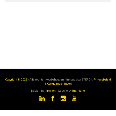
Copyright © 2026
- Alle rechten voorbehouden - Inhoud door
STERCK.
Privacybeleid
&
Cookie Instellingen
Design by
I am ten
- website by
Brainlane