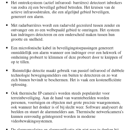
Het omtreksysteem (actief infrarood- barrières) detecteert inbrekers
van zodra zij een beveiligd gebied betreden. Het kruisen van de
actieve infraroodstralen, die een afgelijnd gebied beveiligen,
genereert een alarm.
Met radarbarrières wordt een radarveld gecreëerd tussen zender en
ontvanger om zo een welbepaald gebied te omringen. Het systeem
kan indringers detecteren en een onderscheid maken tussen hun
grootte en snelheid.
Een microfonische kabel in beveiligingstoepassingen genereert
onmiddellijk een alarm wanneer een indringer over een hekwerk of
omheining probeert te klimmen of deze probeert door te knippen of
op te tillen.
Ruimtelijke detectie maakt gebruik van passief-infrarood of dubbele
technologie bewegingsmelders om buiten te detecteren en zo wat
zich binnen bevindt te beschermen. Het is vaak een kostenefficiënte
oplossing.
Ook thermische IP-camera’s worden steeds populairder voor
terreinbeveiliging. Aan de hand van warmtebeelden worden
personen, voertuigen en objecten met grote precisie waargenomen,
ook wanneer het donker is of bij slecht weer. Software analyseert de
beelden en stuurt de alarmmelders aan. Thermische netwerkcamera’s
kunnen eenvoudig geïntegreerd worden in moderne
videobewakingssystemen.
De alarmopvolging en alarmverificatie zijn niet weg te denken bij