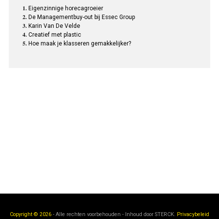
Eigenzinnige horecagroeier
De Managementbuy-out bij Essec Group
Karin Van De Velde
Creatief met plastic
Hoe maak je klasseren gemakkelijker?
Copyright © 2026
- Alle rechten voorbehouden - Inhoud door
STERCK.
Privacybeleid