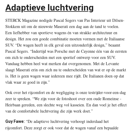
Adaptieve luchtvering
STERCK Magazine nodigde Pascal Segers van ­Pas Interieur uit Dilsen-
Stokkem uit om de nieuwste Maserati een dag aan de tand te voelen.
Een liefhebber van sportieve wagens én van strakke architectuur en
design. Het zou een goede combinatie moeten vormen met de Italiaanse
SUV. “De wagen heeft in elk geval een uitzonderlijk design,” beaamt
Pascal Segers. “Indertijd was Porsche met de Cayenne één van de eersten
om zich te onderscheiden met een sportief ontwerp voor een SUV.
Vandaag hebben heel wat merken dat overgenomen. Met de Levante
slaagt Maserati erin om zich nu te onderscheiden van wat er op de markt
is. Het is geen wagen waar iedereen mee rijdt. De Italianen doen op dat
vlak waar ze goed in zijn.”
Ook over het rijcomfort en de wegligging is onze testrijder-voor-een-dag
zeer te spreken. “We zijn voor de fotoshoot over een oude Romeinse ­
Heirbaan gereden, een slechte weg vol kasseien. En dan voel je het effect
van de comfortabele luchtvering die zijn werk doet.”
“De adaptieve luchtvering verhoogt inderdaad het
Guy Fawe:
rijcomfort. Deze zorgt er ook voor dat de wagen vanaf een bepaalde