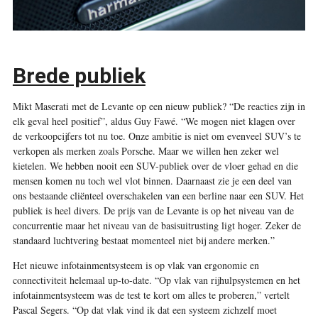
Brede publiek
Mikt Maserati met de Levante op een nieuw publiek? “De reacties zijn in
elk geval heel positief”, aldus Guy Fawé. “We mogen niet klagen over
de verkoopcijfers tot nu toe. Onze ambitie is niet om evenveel SUV’s te
verkopen als merken zoals Porsche. Maar we willen hen zeker wel
kietelen. We hebben nooit een SUV-publiek over de vloer gehad en die
mensen komen nu toch wel vlot binnen. Daarnaast zie je een deel van
ons bestaande cliënteel overschakelen van een berline naar een SUV. Het
publiek is heel divers. De prijs van de Levante is op het niveau van de
concurrentie maar het niveau van de basisuitrusting ligt hoger. Zeker de
standaard luchtvering bestaat momenteel niet bij andere merken.”
Het nieuwe infotainment­systeem is op vlak van ergonomie en
connectiviteit helemaal up-to-date. “Op vlak van rijhulp­systemen en het
infotainmentsysteem was de test te kort om alles te proberen,” vertelt
Pascal Segers. “Op dat vlak vind ik dat een systeem zichzelf moet