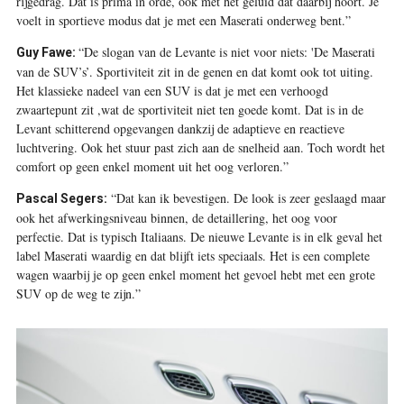
rijgedrag. Dat is prima in orde, ook met het geluid dat daarbij hoort. Je
voelt in sportieve modus dat je met een Maserati onderweg bent.”
“De slogan van de Levante is niet voor niets: 'De Maserati
Guy Fawe:
van de SUV’s’. ­Sportiviteit zit in de genen en dat komt ook tot uiting.
Het klassieke nadeel van een SUV is dat je met een verhoogd
zwaartepunt zit ,wat de sportiviteit niet ten goede komt. Dat is in de
Levant schitterend opgevangen dankzij de adaptieve en reactieve
luchtvering. Ook het stuur past zich aan de snelheid aan. Toch wordt het
comfort op geen enkel moment uit het oog verloren.”
“Dat kan ik bevestigen. De look is zeer geslaagd maar
Pascal Segers:
ook het afwerkingsniveau binnen, de detaillering, het oog voor
perfectie. Dat is typisch Italiaans. De nieuwe Levante is in elk geval het
label Maserati waardig en dat blijft iets speciaals. Het is een complete
wagen waarbij je op geen enkel moment het gevoel hebt met een grote
SUV op de weg te zijn.”