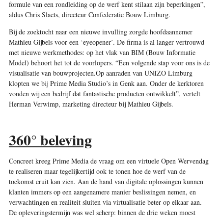
formule van een rondleiding op de werf kent stilaan zijn beperkingen”,
aldus Chris Slaets, directeur Confederatie Bouw Limburg.
Bij de zoektocht naar een nieuwe invulling zorgde hoofdaannemer
Mathieu Gijbels voor een ‘eyeopener’. De firma is al langer vertrouwd
met nieuwe werkmethodes: op het vlak van BIM (Bouw Informatie
Model) behoort het tot de voorlopers. “Een volgende stap voor ons is de
visualisatie van bouwprojecten.Op aanraden van UNIZO Limburg
klopten we bij Prime Media Studio’s in Genk aan. Onder de kerktoren
vonden wij een bedrijf dat fantastische producten ontwikkelt”, vertelt
Herman Verwimp, marketing directeur bij Mathieu Gijbels.
360° beleving
Concreet kreeg Prime Media de vraag om een virtuele Open Wervendag
te realiseren maar tegelijkertijd ook te tonen hoe de werf van de
toekomst eruit kan zien. Aan de hand van digitale oplossingen kunnen
klanten immers op een aangenamere manier beslissingen nemen, en
verwachtingen en realiteit sluiten via virtualisatie beter op elkaar aan.
De opleveringstermijn was wel scherp: binnen de drie weken moest