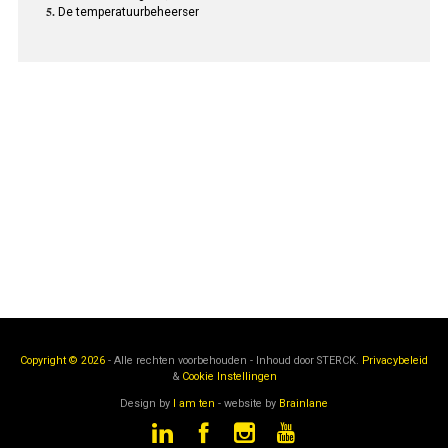
De temperatuurbeheerser
Copyright © 2026
- Alle rechten voorbehouden - Inhoud door
STERCK.
Privacybeleid
&
Cookie Instellingen
Design by
I am ten
- website by
Brainlane