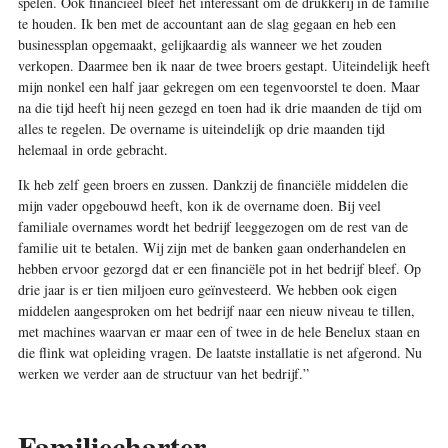
spelen. Ook financieel bleef het interessant om de drukkerij in de familie
te houden. Ik ben met de accountant aan de slag gegaan en heb een
businessplan opgemaakt, gelijkaardig als wanneer we het zouden
verkopen. Daarmee ben ik naar de twee broers gestapt. Uiteindelijk heeft
mijn nonkel een half jaar gekregen om een tegenvoorstel te doen. Maar
na die tijd heeft hij neen gezegd en toen had ik drie maanden de tijd om
alles te regelen. De overname is uiteindelijk op drie maanden tijd
helemaal in orde gebracht.
Ik heb zelf geen broers en zussen. Dankzij de ­financiële middelen die
mijn vader opgebouwd heeft, kon ik de overname doen. Bij veel
familiale overnames wordt het bedrijf leeggezogen om de rest van de
familie uit te betalen. Wij zijn met de banken gaan onderhandelen en
hebben ervoor gezorgd dat er een ­financiële pot in het bedrijf bleef. Op
drie jaar is er tien miljoen euro geïnvesteerd. We hebben ook eigen
middelen aangesproken om het bedrijf naar een nieuw niveau te tillen,
met machines waarvan er maar een of twee in de hele Benelux staan en
die flink wat opleiding vragen. De laatste installatie is net afgerond. Nu
werken we verder aan de structuur van het bedrijf.”
Familiecharter