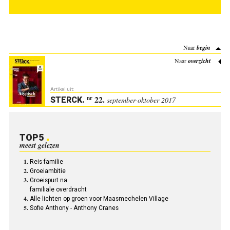
Naar
begin
Naar
overzicht
Artikel uit:
22.
nr
STERCK
.
september-oktober 2017
TOP5
meest gelezen
Reis familie
Groeiambitie
Groeispurt na
familiale overdracht
Alle lichten op groen voor Maasmechelen Village
Sofie Anthony - Anthony Cranes