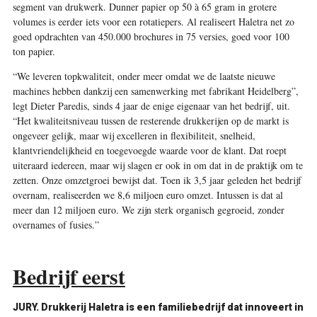
segment van drukwerk. Dunner papier op 50 à 65 gram in grotere
volumes is eerder iets voor een rotatie­pers. Al realiseert Haletra net zo
goed opdrachten van 450.000 brochures in 75 versies, goed voor 100
ton papier.
“We leveren topkwaliteit, onder meer omdat we de laatste nieuwe
machines hebben dankzij een samenwerking met fabrikant Heidelberg”,
legt Dieter Paredis, sinds 4 jaar de enige eigenaar van het bedrijf, uit.
“Het kwaliteitsniveau tussen de resterende drukkerijen op de markt is
ongeveer gelijk, maar wij excelleren in flexibiliteit, snelheid,
klantvriendelijkheid en toegevoegde waarde voor de klant. Dat roept
uiteraard iedereen, maar wij slagen er ook in om dat in de praktijk om te
zetten. Onze omzetgroei bewijst dat. Toen ik 3,5 jaar geleden het bedrijf
overnam, realiseerden we 8,6 miljoen euro omzet. Intussen is dat al
meer dan 12 miljoen euro. We zijn sterk organisch gegroeid, zonder
overnames of fusies.”
Bedrijf eerst
JURY. Drukkerij Haletra is een familiebedrijf dat innoveert in