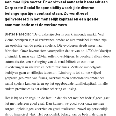
een moeilijke sector. Er wordt veel aandacht besteedt aan
Corporate Social Responsibility waarbij de diverse
belangenpartijen centraal staan. Zo wordt veel
geïnvesteerd in het menselijk kapitaal en een goede
communicatie met de werknemers.
“De drukkerijsector is een krimpende markt. Veel
Dieter Paredis:
kleine bedrijven zijn al verdwenen omdat ze niet rendabel kunnen zijn
ten opzichte van de grotere spelers. Die evolueren steeds meer naar
fabrieken. Onze leveranciers voorspellen dat er van de 1.700 drukkerijen
uiteindelijk maar een 120-tal zullen overblijven. Je overleeft alleen door
automatisatie, een verhoging van de rendabiliteit en continue
investeringen in snellere en betere machines. Zelfs de middelgrote
bedrijven gaan er stilletjes tussenuit. Limburg is tot nu toe vrijwel
gespaard gebleven van fusies, overnames en consolidaties omdat een
aantal spelers kunnen teren op het opgebouwde familiekapitaal. In alle
andere provincies is dat echter schering en inslag.
Het is bij ons de regel in de familie dat als het met het bedrijf goed gaat,
het met iedereen goed gaat. Dan kunnen we goed voor onze mensen
zorgen, opleidingen voorzien en groei realiseren, zowel op persoonlijk
als op financieel vlak. Het persoonlijk belang van de bedrijfsleiding is