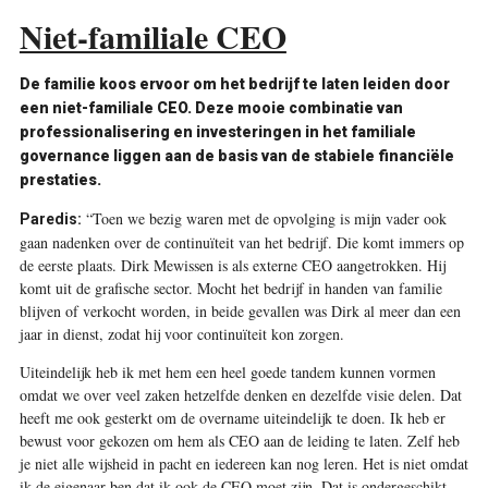
Niet-familiale CEO
De familie koos ervoor om het bedrijf te laten leiden door
een niet-familiale CEO. Deze mooie combinatie van
professionalisering en investeringen in het familiale
governance liggen aan de basis van de stabiele financiële
prestaties.
“Toen we bezig waren met de opvolging is mijn vader ook
Paredis:
gaan nadenken over de continuïteit van het bedrijf. Die komt immers op
de eerste plaats. Dirk Mewissen is als externe CEO aangetrokken. Hij
komt uit de grafische sector. Mocht het bedrijf in handen van familie
blijven of verkocht worden, in beide gevallen was Dirk al meer dan een
jaar in dienst, zodat hij voor continuïteit kon zorgen.
Uiteindelijk heb ik met hem een heel goede tandem kunnen vormen
omdat we over veel zaken hetzelfde denken en dezelfde visie delen. Dat
heeft me ook gesterkt om de overname uiteindelijk te doen. Ik heb er
bewust voor gekozen om hem als CEO aan de leiding te laten. Zelf heb
je niet alle wijsheid in pacht en iedereen kan nog leren. Het is niet omdat
ik de eigenaar ben dat ik ook de CEO moet zijn. Dat is ondergeschikt