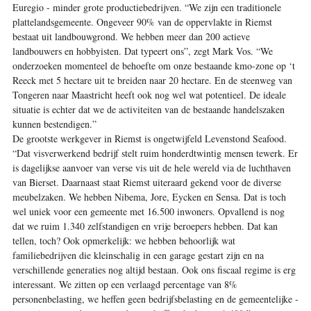
Euregio - minder grote productiebedrijven. “We zijn een traditionele
plattelandsgemeente. Ongeveer 90% van de oppervlakte in Riemst
bestaat uit landbouwgrond. We hebben meer dan 200 actieve
landbouwers en hobbyisten. Dat typeert ons”, zegt Mark Vos. “We
onderzoeken momenteel de behoefte om onze bestaande kmo-zone op ‘t
Reeck met 5 ­he­c­­tare uit te breiden naar 20 hectare. En de steenweg van
Tongeren naar Maastricht heeft ook nog wel wat potentieel. De ideale
situatie is echter dat we de activiteiten van de bestaande handelszaken
kunnen bestendigen.”
De grootste werkgever in Riemst is ongetwijfeld Levenstond Seafood.
“Dat visverwerkend bedrijf stelt ruim honderdtwintig mensen tewerk. Er
is dagelijkse aanvoer van verse vis uit de hele wereld via de luchthaven
van Bierset. Daarnaast staat Riemst uiteraard gekend voor de diverse
meubel­zaken. We hebben Nibema, Jore, Eycken en Sensa. Dat is toch
wel uniek voor een gemeente met 16.500 inwoners. Opvallend is nog
dat we ruim 1.340 zelfstandigen en vrije beroepers hebben. Dat kan
tellen, toch? Ook opmerkelijk: we hebben behoorlijk wat
familiebedrijven die kleinschalig in een garage gestart zijn en na
verschillende generaties nog altijd bestaan. Ook ons fiscaal regime is erg
interessant. We zitten op een verlaagd percentage van 8%
personenbelasting, we ­heffen geen bedrijfsbelasting en de gemeentelijke ­