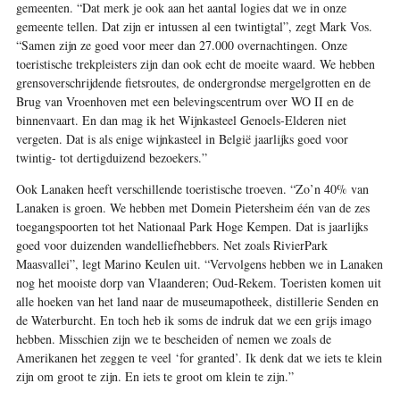
gemeenten. “Dat merk je ook aan het aantal logies dat we in onze
gemeente tellen. Dat zijn er intussen al een twintigtal”, zegt Mark Vos.
“Samen zijn ze goed voor meer dan 27.000 overnachtingen. Onze
toeristische trekpleisters zijn dan ook echt de moeite waard. We hebben
grensoverschrijdende fietsroutes, de ondergrondse mergelgrotten en de
Brug van Vroenhoven met een belevingscentrum over WO II en de
binnenvaart. En dan mag ik het Wijnkasteel Genoels-­Elderen niet
vergeten. Dat is als enige wijnkasteel in België jaarlijks goed voor
twintig- tot dertigduizend bezoekers.”
Ook Lanaken heeft verschillende toeristische troeven. “Zo’n 40% van
Lanaken is groen. We hebben met Domein Pietersheim één van de zes
toegangspoorten tot het Nationaal Park Hoge Kempen. Dat is jaarlijks
goed voor duizenden wandelliefhebbers. Net zoals RivierPark
Maasvallei”, legt Marino Keulen uit. “Vervolgens hebben we in Lanaken
nog het mooiste dorp van Vlaanderen; Oud-Rekem. Toeristen komen uit
alle hoeken van het land naar de museum­apotheek, distillerie Senden en
de Waterburcht. En toch heb ik soms de indruk dat we een grijs imago
hebben. Misschien zijn we te bescheiden of nemen we zoals de
Amerikanen het zeggen te veel ‘for granted’. Ik denk dat we iets te klein
zijn om groot te zijn. En iets te groot om klein te zijn.”