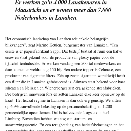
Er werken zo’n 4.000 Lanakenaren in
Maastricht en er wonen meer dan 7.000
Nederlanders in Lanaken.
Het economisch landschap van Lanaken telt enkele belangrijke
blikvangers”, zegt Marino Keulen, burgemeester van Lanaken. “Ten
eerste is er papierfabrikant Sappi. Dat bedrijf bestaat al ruim een halve
eeuw en staat gekend voor de productie van glossy papier voor de
tijdschriftenindustrie. Er werken vandaag een 500-tal medewerkers en
daar komen er weldra nog 150 bij. Een andere topper is Celanese, een
producent van sigarettenfilters. Eén op zeven sigaretten wereldwijd heeft
een filter die in Lanaken gefabriceerd is. Silmaco staat bekend voor haar
silicaten en Nelissen en Wienerberger zijn erg gekende steenfabrieken.
Die bedrijven innoveren fors en zetten Lanaken elke keer opnieuw op de
kaart. Het ­fiscaal regime in Lanaken is dan ook erg gunstig. We zitten
op 6,9% aanvullende belasting op de personenbelasting en 1.200
gemeentelijke opcentiemen. Dat is het zevende laagste van heel
Limburg. Bovendien hebben we nog een starters- en
aanwervingspremie. En een terugbetaling van bedrijfsbelastingen en het
gemeentelijke deel onroerende voorheffing voor starters én groeiers.”