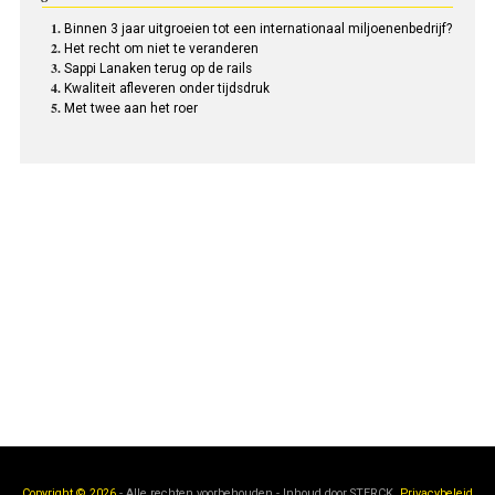
Binnen 3 jaar uitgroeien tot een internationaal miljoenenbedrijf?
Het recht om niet te veranderen
Sappi Lanaken terug op de rails
Kwaliteit afleveren onder tijdsdruk
Met twee aan het roer
Copyright © 2026
- Alle rechten voorbehouden - Inhoud door
STERCK.
Privacybeleid