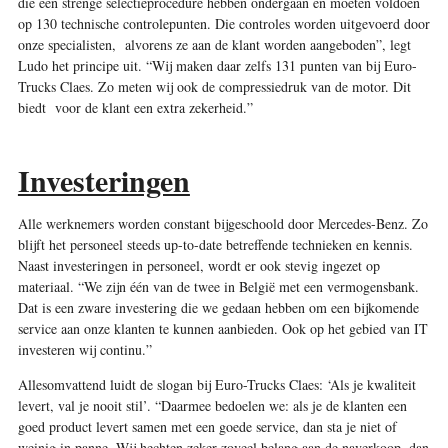
die een strenge selectieprocedure hebben ondergaan en moeten voldoen
op 130 technische controlepunten. Die controles worden uitgevoerd door
onze specialisten, alvorens ze aan de klant worden aangeboden”, legt
Ludo het principe uit. “Wij maken daar zelfs 131 punten van bij Euro-
Trucks Claes. Zo meten wij ook de compressiedruk van de motor. Dit
biedt voor de klant een extra zekerheid.”
Investeringen
Alle werknemers worden constant bijgeschoold door Mercedes-Benz. Zo
blijft het personeel steeds up-to-date betreffende technieken en kennis.
Naast investeringen in personeel, wordt er ook stevig ingezet op
materiaal. “We zijn één van de twee in België met een vermogensbank.
Dat is een zware investering die we gedaan hebben om een bijkomende
service aan onze klanten te kunnen aanbieden. Ook op het gebied van IT
investeren wij continu.”
Allesomvattend luidt de slogan bij Euro-Trucks Claes: ‘Als je kwaliteit
levert, val je nooit stil’. “Daarmee bedoelen we: als je de klanten een
goed product levert samen met een goede service, dan sta je niet of
weinig in panne. Wij hechten zeker zoveel belang aan de naverkoop, dan