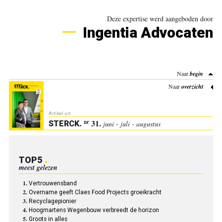
Deze expertise werd aangeboden door
Ingentia Advocaten
Naar
begin
Naar
overzicht
Artikel uit:
31.
nr
STERCK
.
juni - juli - augustus
TOP5
meest gelezen
Vertrouwensband
Overname geeft Claes Food Projects groeikracht
Recyclagepionier
Hoogmartens Wegenbouw verbreedt de horizon
Groots in alles