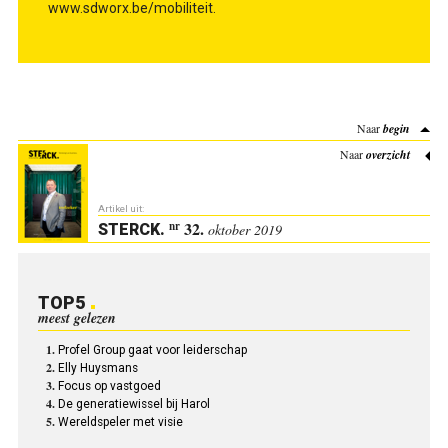
www.sdworx.be/mobiliteit.
Naar
begin
Naar
overzicht
Artikel uit:
32.
nr
STERCK
.
oktober 2019
TOP5
meest gelezen
Profel Group gaat voor leiderschap
Elly Huysmans
Focus op vastgoed
De generatiewissel bij Harol
Wereldspeler met visie