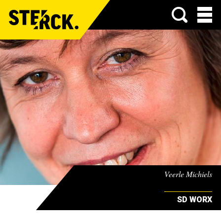
Menu
Veerle Michiels
SD WORX