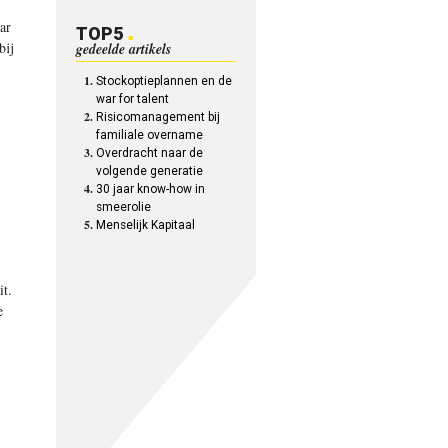
ar
TOP5
bij
gedeelde artikels
Stockoptieplannen en de
war for talent
Risicomanagement bij
familiale overname
Overdracht naar de
volgende generatie
30 jaar know-how in
smeerolie
Menselijk Kapitaal
it.
e