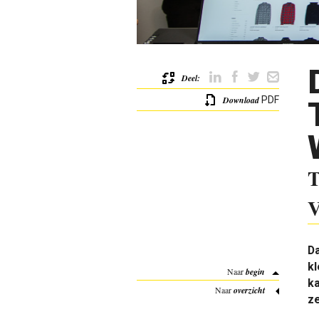
Deel:
Download
PDF
T
V
D
k
Naar
begin
ka
Naar
overzicht
ze