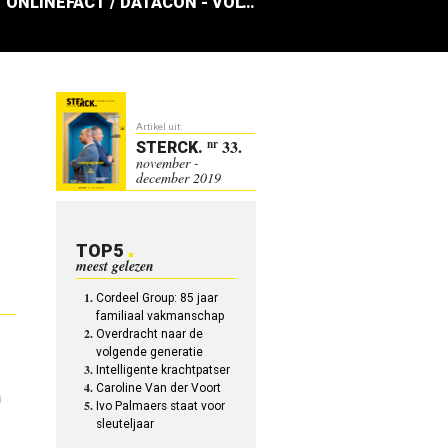
ONLINEFACT / DATACON - VOLTAGE FASHION
Artikel uit:
33.
nr
STERCK
.
november -
december 2019
TOP5
meest gelezen
Cordeel Group: 85 jaar
familiaal vakmanschap
Overdracht naar de
volgende generatie
Intelligente krachtpatser
Caroline Van der Voort
n
Ivo Palmaers staat voor
sleuteljaar