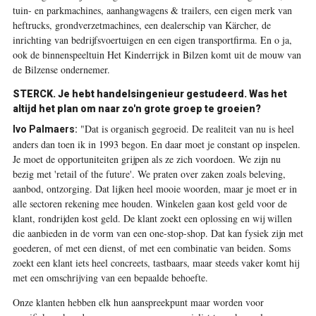
tuin- en parkmachines, aanhangwagens & trailers, een eigen merk van
heftrucks, grondverzet­machines, een dealerschip van Kärcher, de
inrichting van bedrijfsvoertuigen en een eigen transportfirma. En o ja,
ook de binnenspeeltuin Het Kinderrijck in Bilzen komt uit de mouw van
de Bilzense ondernemer.
STERCK. Je hebt handels­ingenieur gestudeerd. Was het
altijd het plan om naar zo'n grote groep te groeien?
"Dat is organisch gegroeid. De realiteit van nu is heel
Ivo Palmaers:
anders dan toen ik in 1993 begon. En daar moet je constant op inspelen.
Je moet de opportuniteiten grijpen als ze zich voordoen. We zijn nu
bezig met 'retail of the future'. We praten over zaken zoals beleving,
aanbod, ontzorging. Dat lijken heel mooie woorden, maar je moet er in
alle sectoren rekening mee houden. Winkelen gaan kost geld voor de
klant, rondrijden kost geld. De klant zoekt een oplossing en wij willen
die aanbieden in de vorm van een one-stop-shop. Dat kan fysiek zijn met
goederen, of met een dienst, of met een ­combinatie van beiden. Soms
zoekt een klant iets heel concreets, tastbaars, maar steeds vaker komt hij
met een omschrijving van een bepaalde behoefte.
Onze klanten hebben elk hun aanspreekpunt maar worden voor