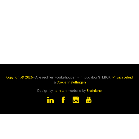
Copyright © 2026
- Alle rechten voorbehouden - Inhoud door
STERCK.
Privacybeleid
&
Cookie Instellingen
Design by
I am ten
- website by
Brainlane
STERCK
is een onderdeel van