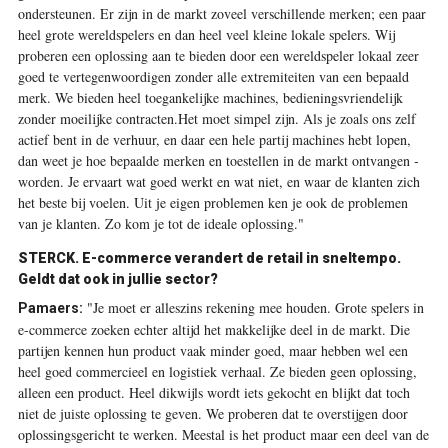
ondersteunen. Er zijn in de markt zoveel verschillende merken; een paar
heel grote wereldspelers en dan heel veel kleine lokale spelers. Wij
proberen een oplossing aan te bieden door een wereldspeler lokaal zeer
goed te vertegenwoordigen ­zonder alle extremiteiten van een bepaald
merk. We bieden heel toegankelijke machines, bedieningsvriendelijk
zonder moeilijke contracten.Het moet simpel zijn. Als je zoals ons zelf
actief bent in de verhuur, en daar een hele partij machines hebt lopen,
dan weet je hoe bepaalde merken en toestellen in de markt ontvangen ­
worden. Je ervaart wat goed werkt en wat niet, en waar de klanten zich
het beste bij voelen. Uit je eigen problemen ken je ook de problemen
van je klanten. Zo kom je tot de ideale oplossing."
STERCK.
E-commerce verandert de retail in sneltempo.
Geldt dat ook in jullie sector?
"Je moet er ­alleszins rekening mee houden. Grote spelers in
Pamaers:
e-commerce zoeken echter altijd het makkelijke deel in de markt. Die
partijen kennen hun product vaak minder goed, maar hebben wel een
heel goed commercieel en logistiek verhaal. Ze bieden geen oplossing,
alleen een product. Heel dikwijls wordt iets gekocht en blijkt dat toch
niet de juiste oplossing te geven. We proberen dat te overstijgen door
oplossingsgericht te werken. Meestal is het product maar een deel van de