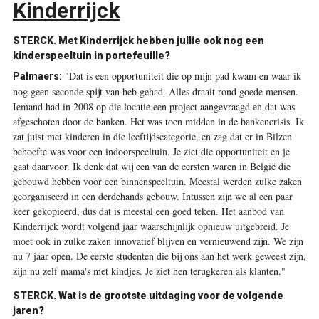
Kinderrijck
STERCK.
Met Kinderrijck hebben jullie ook nog een
kinderspeeltuin in portefeuille?
"Dat is een opportuniteit die op mijn pad kwam en waar ik
Palmaers:
nog geen seconde spijt van heb gehad. Alles draait rond goede mensen.
Iemand had in 2008 op die locatie een project aangevraagd en dat was
afgeschoten door de banken. Het was toen ­midden in de bankencrisis. Ik
zat juist met kinderen in die leeftijdscategorie, en zag dat er in Bilzen
behoefte was voor een indoorspeeltuin. Je ziet die opportuniteit en je
gaat daarvoor. Ik denk dat wij een van de eersten waren in België die
gebouwd hebben voor een binnenspeeltuin. Meestal werden zulke zaken
georganiseerd in een derdehands gebouw. Intussen zijn we al een paar
keer gekopieerd, dus dat is meestal een goed teken. Het aanbod van
Kinderrijck wordt volgend jaar waarschijnlijk opnieuw uitgebreid. Je
moet ook in zulke zaken innovatief blijven en vernieuwend zijn. We zijn
nu 7 jaar open. De eerste studenten die bij ons aan het werk geweest zijn,
zijn nu zelf mama's met kindjes. Je ziet hen terugkeren als klanten."
STERCK.
Wat is de grootste uitdaging voor de volgende
jaren?