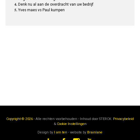
Denk nu al aan de overdracht van uw bedrijf
Yves maes vs Paul kumpen
Copyright © 2026
- Alle rechten voorbehouden - Inhoud door
STERCK.
Privacybeleid
&
Cookie Instellingen
Design by
I am ten
- website by
Brainlane