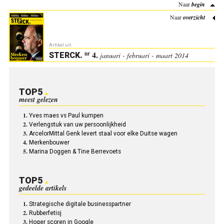
Naar
begin
Naar
overzicht
Artikel uit:
4.
nr
STERCK
.
januari - februari - maart 2014
TOP5
meest gelezen
Yves maes vs Paul kumpen
Verlengstuk van uw persoonlijkheid
ArcelorMittal Genk levert staal voor elke Duitse wagen
Merkenbouwer
Marina Doggen & Tine Berrevoets
TOP5
gedeelde artikels
Strategische digitale businesspartner
Rubberfetisj
Hoger scoren in Google