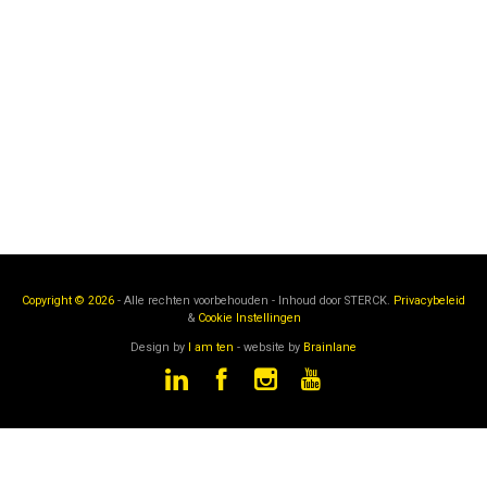
Copyright © 2026
- Alle rechten voorbehouden - Inhoud door
STERCK.
Privacybeleid
&
Cookie Instellingen
Design by
I am ten
- website by
Brainlane
STERCK