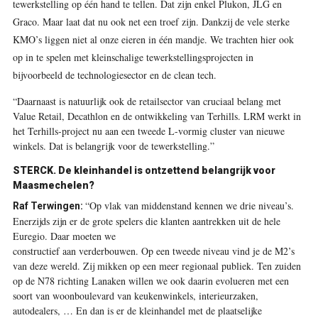
tewerkstelling op één hand te tellen. Dat zijn enkel Plukon, JLG en
Graco. Maar laat dat nu ook net een troef zijn. Dankzij de vele sterke
KMO’s liggen niet al onze eieren in één mandje. We trachten hier ook
op in te spelen met kleinschalige tewerkstellingsprojecten in
bijvoorbeeld de technologiesector en de clean tech.
“Daarnaast is natuurlijk ook de retailsector van cruciaal belang met
Value Retail, Decathlon en de ontwikkeling van Terhills. LRM werkt in
het Terhills-project nu aan een tweede L-vormig cluster van nieuwe
winkels. Dat is belangrijk voor de tewerkstelling.”
STERCK. De kleinhandel is ontzettend belangrijk voor
Maasmechelen?
“Op vlak van middenstand kennen we drie niveau’s.
Raf Terwingen:
Enerzijds zijn er de grote spelers die klanten aantrekken uit de hele
Euregio. Daar moeten we
constructief aan verderbouwen. Op een tweede niveau vind je de M2’s
van deze wereld. Zij mikken op een meer regionaal publiek. Ten zuiden
op de N78 richting Lanaken willen we ook daarin evolueren met een
soort van woonboulevard van keukenwinkels, interieurzaken,
autodealers, … En dan is er de kleinhandel met de plaatselijke