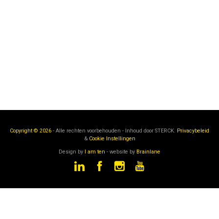
Copyright © 2026
- Alle rechten voorbehouden - Inhoud door
STERCK.
Privacybeleid
&
Cookie Instellingen
Design by
I am ten
- website by
Brainlane
STERCK
is een onderdeel van