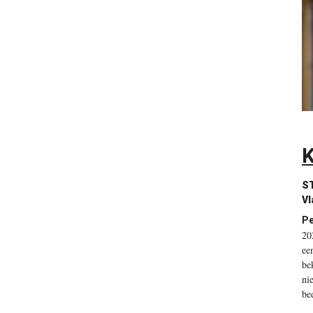
K
S
Vl
Pe
20
ee
be
ni
bed