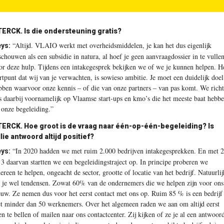
TERCK.
Is die ondersteuning gratis?
“Altijd. VLAIO werkt met overheidsmiddelen, je kan het dus eigenlijk
ys:
schouwen als een subsidie in natura, al hoef je geen aanvraagdossier in te vulle
or deze hulp. Tijdens een intakegesprek bekijken we of we je kunnen helpen. H
artpunt dat wij van je verwachten, is sowieso ambitie. Je moet een duidelijk doel
bben waarvoor onze kennis – of die van onze partners – van pas komt. We rich
s daarbij voornamelijk op Vlaamse start-ups en kmo’s die het meeste baat hebb
j onze begeleiding.”
TERCK.
Hoe groot is de vraag naar één-op-één-begeleiding? Is
llie antwoord altijd positief?
“In 2020 hadden we met ruim 2.000 bedrijven intakegesprekken. En met 2
ys:
 3 daarvan startten we een begeleidingstraject op. In principe proberen we
dereen te helpen, ongeacht de sector, grootte of locatie van het bedrijf. Natuurlij
e je wel tendensen. Zowat 60% van de ondernemers die we helpen zijn voor ons
euw. Ze nemen dus voor het eerst contact met ons op. Ruim 85 % is een bedrijf
t minder dan 50 werknemers. Over het algemeen raden we aan om altijd eerst
en te bellen of mailen naar ons contactcenter. Zij kijken of ze je al een antwoor