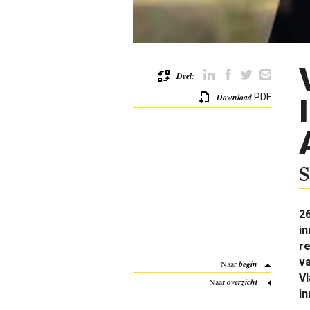
Deel:
Download
PDF
S
26
in
re
va
Naar
begin
Vl
Naar
overzicht
in