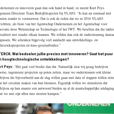
ndernemen en innoveren gaan dan ook hand in hand, zo meent Kurt Peys,
gemeen Directeur Team Bedrijfstrajecten bij VLAIO. “Je kan nu eenmaal niet
oeien zonder te vernieuwen. Dat is ook de reden dat we in 2016 VLAIO
richtten, als fusie van het Agentschap Ondernemen en het Agentschap voor
novatie door Wetenschap en Technologie of het IWT. We beseften dat die takke
 realiteit niet zonder elkaar kunnen. We wilden dan ook de ondersteuning daara
npassen. We schenken bijgevolg veel aandacht aan ontwikkelings- en
derzoeksprojecten én kmo-groeisubsidies.”
TERCK.
Wat bedoelen jullie precies met innoveren? Gaat het puur
 hoogtechnologische ontwikkelingen?
“Het gaat veel breder dan dat. Natuurlijk zien wij graag bedrijven
rt Peys:
ootse, ingenieuze projecten op poten zetten, maar we ondersteunen ook kleine
drijven die bijvoorbeeld aan de slag willen gaan met data of stappen willen zett
ar het circulair maken van hun business. Eigenlijk willen we stimuleren dat
drijven op hun manier een antwoord bieden op al de maatschappelijke uitdagin
ar we met zijn allen mee moeten kampen.”