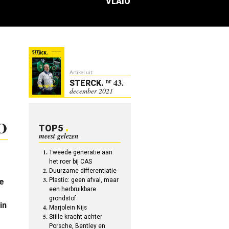
VLAIO
Artikel uit:
43.
nr
STERCK
.
december 2021
IO
TOP5
meest gelezen
Tweede generatie aan
het roer bij CAS
Duurzame differentiatie
Plastic: geen afval, maar
te
een herbruikbare
grondstof
in
Marjolein Nijs
Stille kracht achter
Porsche, Bentley en