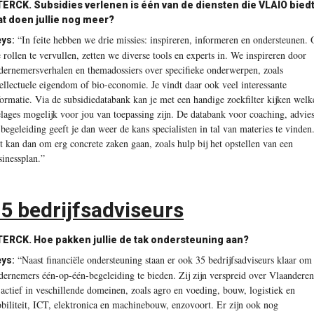
TERCK.
Subsidies verlenen is één van de diensten die VLAIO biedt
t doen jullie nog meer?
“In feite hebben we drie missies: inspireren, informeren en ondersteunen.
ys:
e rollen te vervullen, zetten we diverse tools en experts in. We inspireren door
dernemersverhalen en themadossiers over specifieke onderwerpen, zoals
tellectuele eigendom of bio-economie. Je vindt daar ook veel interessante
formatie. Via de subsidiedatabank kan je met een handige zoekfilter kijken welk
elages mogelijk voor jou van toepassing zijn. De databank voor coaching, advie
 begeleiding geeft je dan weer de kans specialisten in tal van materies te vinden
t kan dan om erg concrete zaken gaan, zoals hulp bij het opstellen van een
sinessplan.”
5 bedrijfsadviseurs
TERCK.
Hoe pakken jullie de tak ondersteuning aan?
“Naast financiële ondersteuning staan er ook 35 bedrijfsadviseurs klaar om
ys:
dernemers één-op-één-begeleiding te bieden. Zij zijn verspreid over Vlaanderen
 actief in veschillende domeinen, zoals agro en voeding, bouw, logistiek en
biliteit, ICT, elektronica en machinebouw, enzovoort. Er zijn ook nog