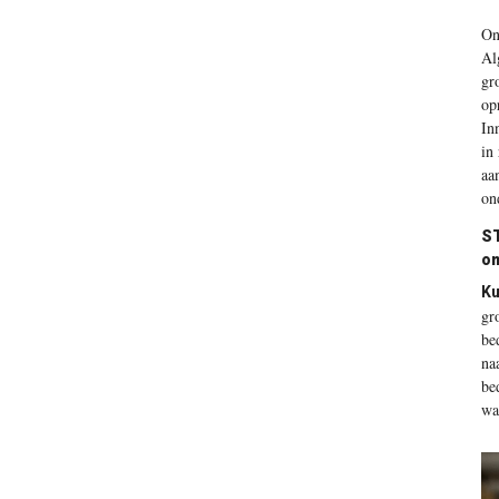
O
Al
gr
op
In
in
aa
on
S
om
Ku
gr
be
na
be
wa