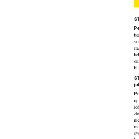
S
Pe
be
vo
st
he
on
bi
S
ju
Pe
op
ie
zi
ni
me
ev