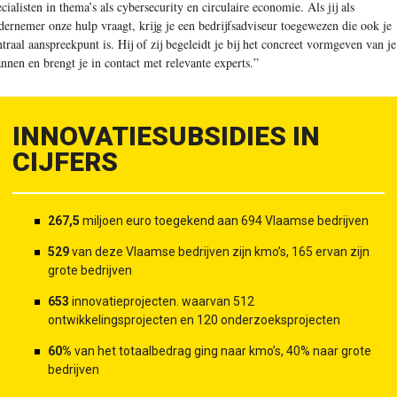
ecialisten in thema’s als cybersecurity en circulaire economie. Als jij als
dernemer onze hulp vraagt, krijg je een bedrijfsadviseur toegewezen die ook je
ntraal aanspreekpunt is. Hij of zij begeleidt je bij het concreet vormgeven van je
annen en brengt je in contact met relevante experts.”
INNOVATIESUBSIDIES IN
CIJFERS
267,5
miljoen euro toegekend aan 694 Vlaamse bedrijven
529
van deze Vlaamse bedrijven zijn kmo’s, 165 ervan zijn
grote bedrijven
653
innovatieprojecten. waarvan 512
ontwikkelingsprojecten en 120 onderzoeksprojecten
60%
van het totaalbedrag ging naar kmo’s, 40% naar grote
bedrijven