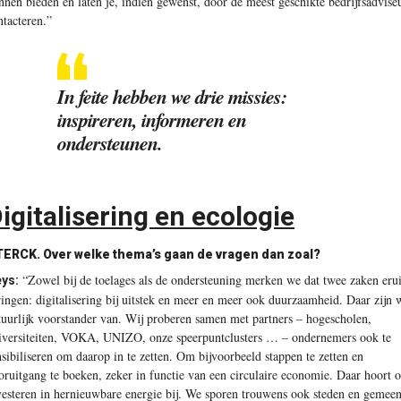
nnen bieden en laten je, indien gewenst, door de meest geschikte bedrijfsadvise
ntacteren.”
In feite hebben we drie missies:
inspireren, informeren en
ondersteunen.
igitalisering en ecologie
TERCK.
Over welke thema’s gaan de vragen dan zoal?
“Zowel bij de toelages als de ondersteuning merken we dat twee zaken erui
ys:
ringen: digitalisering bij uitstek en meer en meer ook duurzaamheid. Daar zijn w
tuurlijk voorstander van. Wij proberen samen met partners – hogescholen,
iversiteiten, VOKA, UNIZO, onze speerpuntclusters … – ondernemers ook te
nsibiliseren om daarop in te zetten. Om bijvoorbeeld stappen te zetten en
oruitgang te boeken, zeker in functie van een circulaire economie. Daar hoort 
vesteren in hernieuwbare energie bij. We sporen trouwens ook steden en gemeen