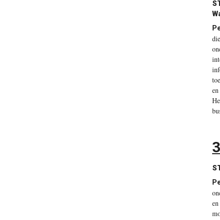
S
Wa
Pe
di
on
in
in
to
en
He
bu
3
S
Pe
on
en
mo