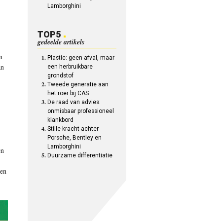
Lamborghini
TOP5
gedeelde artikels
n
Plastic: geen afval, maar
an
een herbruikbare
grondstof
Tweede generatie aan
het roer bij CAS
De raad van advies:
onmisbaar professioneel
klankbord
Stille kracht achter
Porsche, Bentley en
Lamborghini
en
Duurzame differentiatie
gen