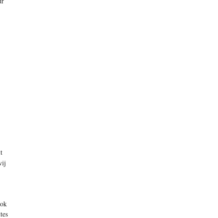
ur
t
ij
ook
tes