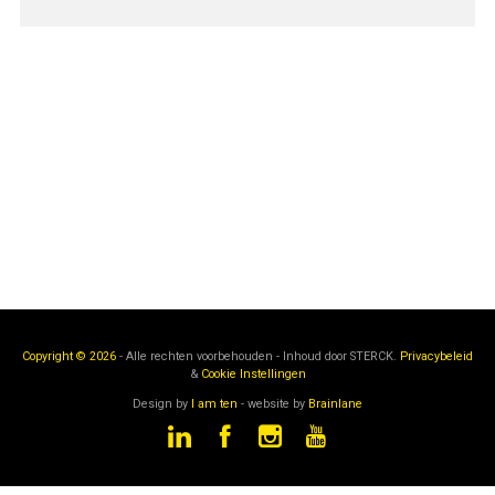
Copyright © 2026
- Alle rechten voorbehouden - Inhoud door
STERCK.
Privacybeleid
&
Cookie Instellingen
Design by
I am ten
- website by
Brainlane