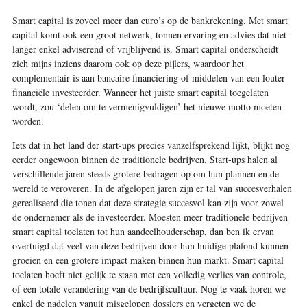
Smart capital is zoveel meer dan euro’s op de bankrekening. Met smart
capital komt ook een groot netwerk, tonnen ervaring en advies dat niet
langer enkel adviserend of vrijblijvend is. Smart capital onderscheidt
zich mijns inziens daarom ook op deze pijlers, waardoor het
complementair is aan bancaire financiering of middelen van een louter
financiële investeerder. Wanneer het juiste smart capital toegelaten
wordt, zou ‘delen om te vermenigvuldigen’ het nieuwe motto moeten
worden.
Iets dat in het land der start-ups precies vanzelfsprekend lijkt, blijkt nog
eerder ongewoon binnen de traditionele bedrijven. Start-ups halen al
verschillende jaren steeds grotere bedragen op om hun plannen en de
wereld te veroveren. In de afgelopen jaren zijn er tal van succesverhalen
gerealiseerd die tonen dat deze strategie succesvol kan zijn voor zowel
de ondernemer als de investeerder. Moesten meer traditionele bedrijven
smart capital toelaten tot hun aandeelhouderschap, dan ben ik ervan
overtuigd dat veel van deze bedrijven door hun huidige plafond kunnen
groeien en een grotere impact maken binnen hun markt. Smart capital
toelaten hoeft niet gelijk te staan met een volledig verlies van controle,
of een totale verandering van de bedrijfscultuur. Nog te vaak horen we
enkel de nadelen vanuit misgelopen dossiers en vergeten we de