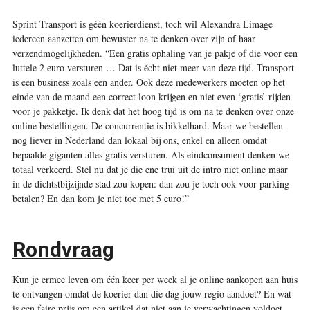
Sprint Transport is géén koerierdienst, toch wil Alexandra Limage
iedereen aanzetten om bewuster na te denken over zijn of haar
verzendmogelijkheden. “Een gratis ophaling van je pakje of die voor een
luttele 2 euro versturen … Dat is écht niet meer van deze tijd. Transport
is een business zoals een ander. Ook deze medewerkers moeten op het
einde van de maand een correct loon krijgen en niet even ‘gratis’ rijden
voor je pakketje. Ik denk dat het hoog tijd is om na te denken over onze
online bestellingen. De concurrentie is bikkelhard. Maar we bestellen
nog liever in Nederland dan lokaal bij ons, enkel en alleen omdat
bepaalde giganten alles gratis versturen. Als eindconsument denken we
totaal verkeerd. Stel nu dat je die ene trui uit de intro niet online maar
in de dichtstbijzijnde stad zou kopen: dan zou je toch ook voor parking
betalen? En dan kom je niet toe met 5 euro!”
Rondvraag
Kun je ermee leven om één keer per week al je online aankopen aan huis
te ontvangen omdat de koerier dan die dag jouw regio aandoet? En wat
is een faire prijs om een artikel dat niet aan je verwachtingen voldoet