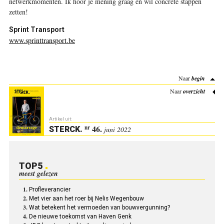
netwerkmomenten. Ik hoor je mening graag en wil concrete stappen
zetten!
Sprint Transport
www.sprinttransport.be
Naar
begin
Naar
overzicht
Artikel uit:
46.
nr
STERCK
.
juni 2022
TOP5
meest gelezen
Profleverancier
Met vier aan het roer bij Nelis Wegenbouw
Wat betekent het vermoeden van bouwvergunning?
De nieuwe toekomst van Haven Genk