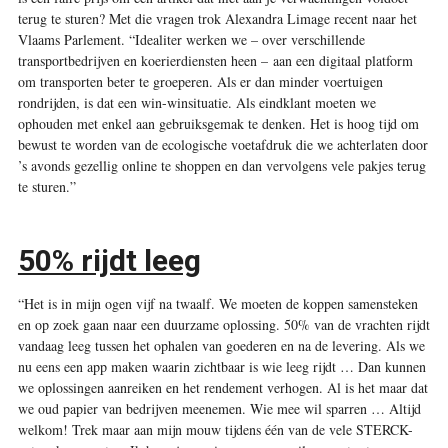
terug te sturen? Met die vragen trok Alexandra Limage recent naar het
Vlaams Parlement. “Idealiter werken we – over verschillende
transportbedrijven en koerierdiensten heen – aan een digitaal platform
om transporten beter te groeperen. Als er dan minder voertuigen
rondrijden, is dat een win-winsituatie. Als eindklant moeten we
ophouden met enkel aan gebruiksgemak te denken. Het is hoog tijd om
bewust te worden van de ecologische voetafdruk die we achterlaten door
’s avonds gezellig online te shoppen en dan vervolgens vele pakjes terug
te sturen.”
50% rijdt leeg
“Het is in mijn ogen vijf na twaalf. We moeten de koppen samensteken
en op zoek gaan naar een duurzame oplossing. 50% van de vrachten rijdt
vandaag leeg tussen het ophalen van goederen en na de levering. Als we
nu eens een app maken waarin zichtbaar is wie leeg rijdt … Dan kunnen
we oplossingen aanreiken en het rendement verhogen. Al is het maar dat
we oud papier van bedrijven meenemen. Wie mee wil sparren … Altijd
welkom! Trek maar aan mijn mouw tijdens één van de vele STERCK-