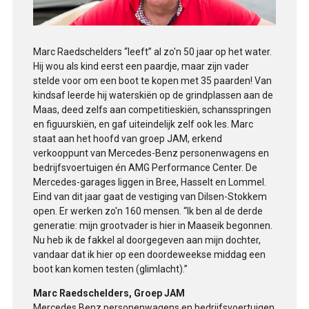
Marc Raedschelders “leeft” al zo'n 50 jaar op het water.
Hij wou als kind eerst een paardje, maar zijn vader
stelde voor om een boot te kopen met 35 paarden! Van
kindsaf leerde hij waterskiën op de grindplassen aan de
Maas, deed zelfs aan competitieskiën, schansspringen
en figuurskiën, en gaf uiteindelijk zelf ook les. Marc
staat aan het hoofd van groep JAM, erkend
verkooppunt van Mercedes-Benz personenwagens en
bedrijfsvoertuigen én AMG Performance Center. De
Mercedes-garages liggen in Bree, Hasselt en Lommel.
Eind van dit jaar gaat de vestiging van Dilsen-Stokkem
open. Er werken zo'n 160 mensen. “Ik ben al de derde
generatie: mijn grootvader is hier in Maaseik begonnen.
Nu heb ik de fakkel al doorgegeven aan mijn dochter,
vandaar dat ik hier op een doordeweekse middag een
boot kan komen testen (glimlacht).”
Marc Raedschelders, Groep JAM
Mercedes Benz personenwagens en bedrijfsvoertuigen