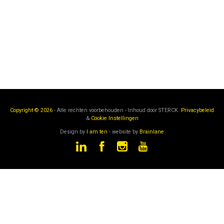
Copyright © 2026
- Alle rechten voorbehouden - Inhoud door
STERCK.
Privacybeleid
&
Cookie Instellingen
Design by
I am ten
- website by
Brainlane
STERCK
is een onderdeel van