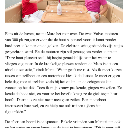
Eens uit de haven, neemt Marc het roer over. De twee Volvo-motoren
van 300 pk zorgen ervoor dat de boot supersnel vooruit komt zonder
hard neer te komen op de golven. De elektronische gashendels zijn netjes
gesynchroniseerd. En de motoren zijn stil genoeg om verder te praten.
“Deze boot planeert snel, hij begint gemakkelijk over het water te
vliegen zeg maar. In de kronkelige plassen rondom de Maas is dat een
absolute sensatie,” vindt Marc. “Water geeft me rust. Als ik moet kiezen
tussen een zeilboot en een motorboot kies ik de laatste. Je moet er geen
hele dag voor uittrekken zoals bij het zeilen, en de echtgenote kan
zonnen op het dek. Toen ik mijn vrouw pas kende, gingen we zeilen. Ze
kende de boot niet, en voor ze het besefte kreeg ze de giek tegen haar
hoofd. Daarna is ze niet meer mee gaan zeilen. Een motorboot
interesseert haar wel, en ze hielp me ook trainen tijdens het
figuurskiën.”
De sfeer aan boord is ontspannen. Enkele vrienden van Marc zitten ook
op het water en varen langs om de boot te inspecteren. “Dit is voor mij