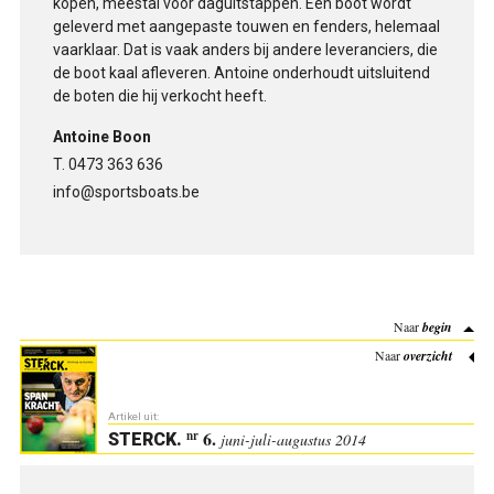
kopen, meestal voor daguitstappen. Een boot wordt
geleverd met aangepaste touwen en fenders, helemaal
vaarklaar. Dat is vaak anders bij andere leveranciers, die
de boot kaal afleveren. Antoine onderhoudt uitsluitend
de boten die hij verkocht heeft.
Antoine Boon
T. 0473 363 636
info@sportsboats.be
Naar
begin
Naar
overzicht
Artikel uit:
6.
nr
STERCK
.
juni-juli-augustus 2014