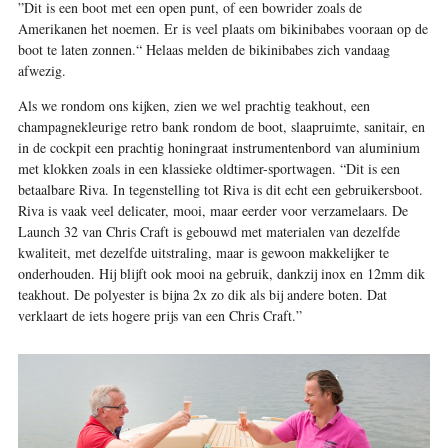
”Dit is een boot met een open punt, of een bowrider zoals de
Amerikanen het noemen. Er is veel plaats om bikinibabes vooraan op de
boot te laten zonnen.“ Helaas melden de bikinibabes zich vandaag
afwezig.
Als we rondom ons kijken, zien we wel prachtig teakhout, een
champagnekleurige retro bank rondom de boot, slaapruimte, sanitair, en
in de cockpit een prachtig honingraat instrumentenbord van aluminium
met klokken zoals in een klassieke oldtimer-sportwagen. “Dit is een
betaalbare Riva. In tegenstelling tot Riva is dit echt een gebruikersboot.
Riva is vaak veel delicater, mooi, maar eerder voor verzamelaars. De
Launch 32 van Chris Craft is gebouwd met materialen van dezelfde
kwaliteit, met dezelfde uitstraling, maar is gewoon makkelijker te
onderhouden. Hij blijft ook mooi na gebruik, dankzij inox en 12mm dik
teakhout. De polyester is bijna 2x zo dik als bij andere boten. Dat
verklaart de iets hogere prijs van een Chris Craft.”