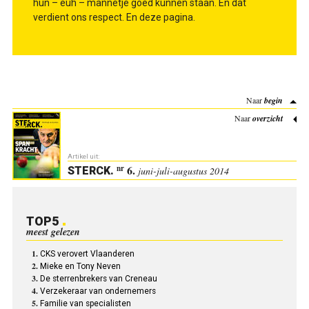
hun – euh – mannetje goed kunnen staan. En dat
verdient ons respect. En deze pagina.
Naar
begin
Naar
overzicht
Artikel uit:
6.
nr
STERCK
.
juni-juli-augustus 2014
TOP5
meest gelezen
CKS verovert Vlaanderen
Mieke en Tony Neven
De sterrenbrekers van Creneau
Verzekeraar van ondernemers
Familie van specialisten