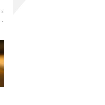
 te
 in