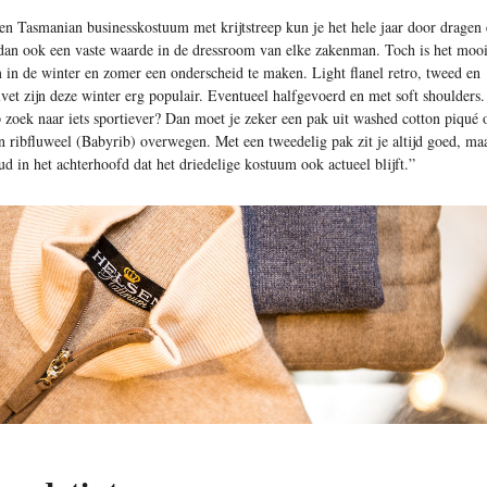
en Tasmanian businesskostuum met krijtstreep kun je het hele jaar door dragen
 dan ook een vaste waarde in de dressroom van elke zakenman. Toch is het moo
 in de winter en zomer een onderscheid te maken. Light flanel retro, tweed en
lvet zijn deze winter erg populair. Eventueel halfgevoerd en met soft shoulders.
 zoek naar iets sportiever? Dan moet je zeker een pak uit washed cotton piqué 
n ribfluweel (Babyrib) overwegen. Met een tweedelig pak zit je altijd goed, ma
ud in het achterhoofd dat het driedelige kostuum ook actueel blijft.”