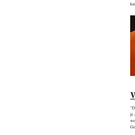
ku
W
“D
je
wo
Ge