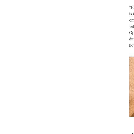
“E
is
om
ve
Op
du
ho