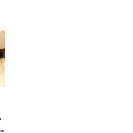
n
n
pen