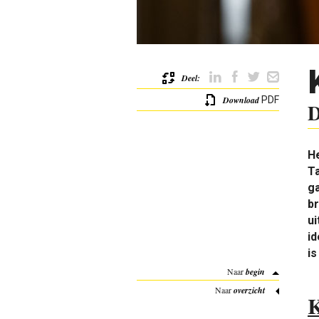
Deel:
Download
PDF
D
He
Ta
g
b
ui
id
is
Naar
begin
Naar
overzicht
K