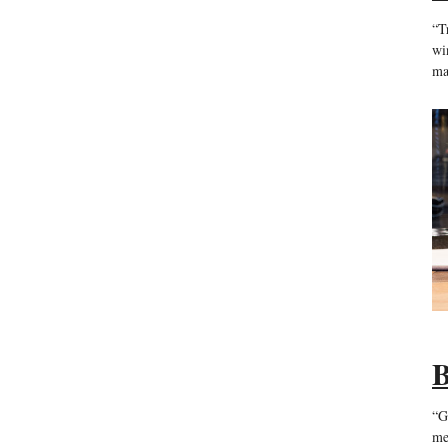
“T
wi
ma
B
“G
me