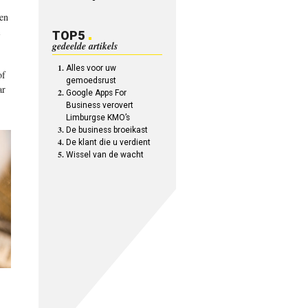
 en
i
TOP5
gedeelde artikels
Alles voor uw
of
gemoedsrust
ar
Google Apps For
Business verovert
Limburgse KMO’s
De business broeikast
De klant die u verdient
Wissel van de wacht