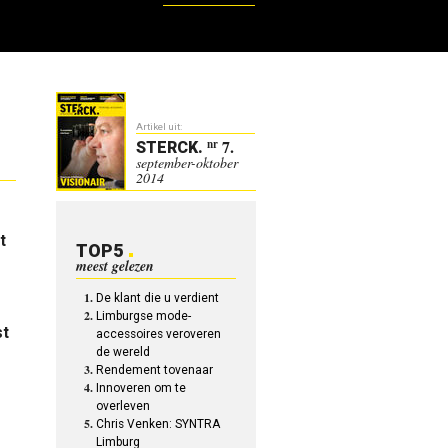
Artikel uit:
7.
nr
STERCK
.
september-oktober
2014
t
TOP5
meest gelezen
De klant die u verdient
Limburgse mode-
st
accessoires veroveren
de wereld
Rendement tovenaar
Innoveren om te
overleven
Chris Venken: SYNTRA
Limburg