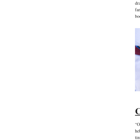
dr
fa
bo
C
“O
he
ti