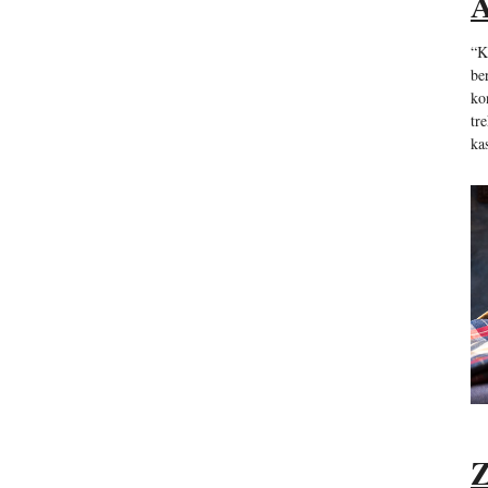
A
“K
be
ko
tr
ka
Z