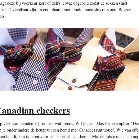
aagt deze bij voorkeur kort of zelfs ietwat opgerold zodat de sokken (mét
ntasie!) zichtbaar zijn, in combinatie met mooie mocassins of stoere Bogner-
ots.”
anadian checkers
p vlak van hemden zijn er heel wat trends. Wil je geen klassiek exemplaar? Da
b je onder andere de keuze uit een hemd met Canadees ruitmotief. Wie van effe
nten houdt, kan opteren voor een sportief jeanshemd. Met de juiste manchetkno