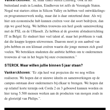
Vankerckhoven:
buitenland zoals in Londen, Eindhoven tot zelfs de Verenigde Staten.
Nogal wat starters zitten in Silicon Valley en hebben veel ontwikkelings-
en programmeerwerk nodig, maar dat is daar ontzettend duur. Als wij
hier een economische hub kunnen creëren voor dat soort bedrijven, dan
zijn we goed bezig. We hebben trouwens een heel goede samenwerking
met de PXL en de UHasselt. Ze hebben al de grootste afstudeerrichting
IT in België. Er studeert hier veel talent af, maar het probleem is vaak
dat die knappe koppen uitzwermen. Daarom moet je een aanbod van
jobs hebben en een klimaat creëren waarin die jonge mensen zich goed
voelen. We betrekken studenten die ambitie hebben om te ondernemen
trouwens al van in het begin bij onze evenementen.”
STERCK. Waar willen jullie binnen 5 jaar staan?
“Er zijn heel wat projecten die we nog willen
Vankerckhoven:
realiseren. We hopen dat er nieuwe ideeën en samenwerkingen op de
campus ontstaan door ondernemers bij elkaar te brengen. We hopen dat
op relatief korte termijn ook Corda 2 en 3 gebouwd kunnen worden en
hier terug 5.500 mensen werken aan de producten van morgen zoals in
de glorietijd van Philips.”
.