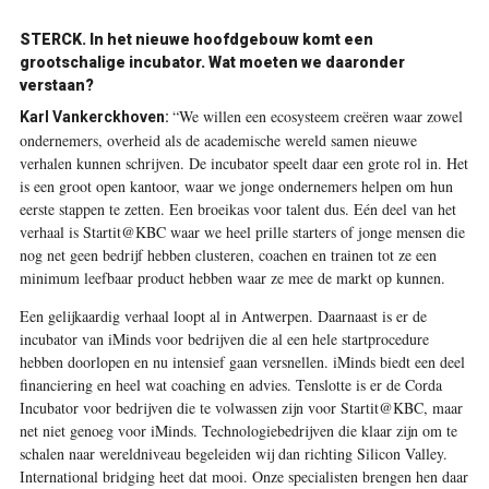
STERCK. In het nieuwe hoofdgebouw komt een
grootschalige incubator. Wat moeten we daaronder
verstaan?
“We willen een ecosysteem creëren waar zowel
Karl Vankerckhoven:
ondernemers, overheid als de academische wereld samen nieuwe
verhalen kunnen schrijven. De incubator speelt daar een grote rol in. Het
is een groot open kantoor, waar we jonge ondernemers helpen om hun
eerste stappen te zetten. Een broeikas voor talent dus. Eén deel van het
verhaal is Startit@KBC waar we heel prille starters of jonge mensen die
nog net geen bedrijf hebben clusteren, coachen en trainen tot ze een
minimum leefbaar product hebben waar ze mee de markt op kunnen.
Een gelijkaardig verhaal loopt al in Antwerpen. Daarnaast is er de
incubator van iMinds voor bedrijven die al een hele startprocedure
hebben doorlopen en nu intensief gaan versnellen. iMinds biedt een deel
financiering en heel wat coaching en advies. Tenslotte is er de Corda
Incubator voor bedrijven die te volwassen zijn voor Startit@KBC, maar
net niet genoeg voor iMinds. Technologiebedrijven die klaar zijn om te
schalen naar wereldniveau begeleiden wij dan richting Silicon Valley.
International bridging heet dat mooi. Onze specialisten brengen hen daar