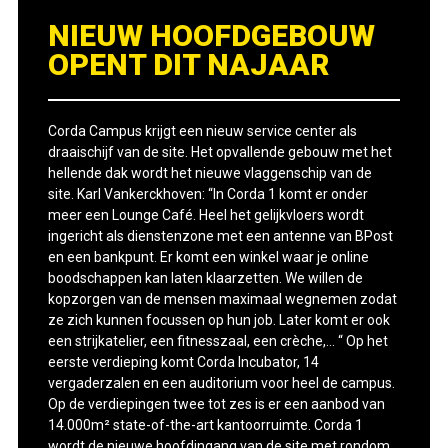
NIEUW HOOFDGEBOUW
OPENT DIT NAJAAR
Corda Campus krijgt een nieuw service center als
draaischijf van de site. Het opvallende gebouw met het
hellende dak wordt het nieuwe vlaggenschip van de
site. Karl Vankerckhoven: “In Corda 1 komt er onder
meer een Lounge Café. Heel het gelijkvloers wordt
ingericht als dienstenzone met een antenne van BPost
en een bankpunt. Er komt een winkel waar je online
boodschappen kan laten klaarzetten. We willen de
kopzorgen van de mensen maximaal wegnemen zodat
ze zich kunnen focussen op hun job. Later komt er ook
een strijkatelier, een fitnesszaal, een crèche,… “ Op het
eerste verdieping komt Corda Incubator, 14
vergaderzalen en een auditorium voor heel de campus.
Op de verdiepingen twee tot zes is er een aanbod van
14.000m² state-of-the-art kantoorruimte. Corda 1
wordt de nieuwe hoofdingang van de site met rondom