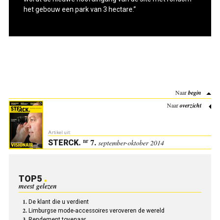
het gebouw een park van 3 hectare.”
Naar
begin
Naar
overzicht
Artikel uit:
7.
nr
STERCK
.
september-oktober 2014
TOP5
meest gelezen
De klant die u verdient
Limburgse mode-accessoires veroveren de wereld
Rendement tovenaar