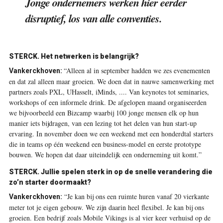
Jonge ondernemers werken hier eerder
disruptief, los van alle conventies.
STERCK. Het netwerken is belangrijk?
“Alleen al in september hadden we zes evenementen
Vankerckhoven:
en dat zal alleen maar groeien. We doen dat in nauwe samenwerking met
partners zoals PXL, UHasselt, iMinds, .... Van keynotes tot seminaries,
workshops of een informele drink. De afgelopen maand organiseerden
we bijvoorbeeld een Bizcamp waarbij 100 jonge mensen elk op hun
manier iets bijdragen, van een lezing tot het delen van hun start-up
ervaring. In november doen we een weekend met een honderdtal starters
die in teams op één weekend een business-model en eerste prototype
bouwen. We hopen dat daar uiteindelijk een onderneming uit komt.”
STERCK. Jullie spelen sterk in op de snelle verandering die
zo’n starter doormaakt?
“Je kan bij ons een ruimte huren vanaf 20 vierkante
Vankerckhoven:
meter tot je eigen gebouw. We zijn daarin heel flexibel. Je kan bij ons
groeien. Een bedrijf zoals Mobile Vikings is al vier keer verhuisd op de