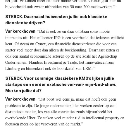
het jaar. Er komen meer en meer mooie verhalen. Cronos gaat hier nu
bijvoorbeeld ook zwaar uitbreiden van 50 naar 200 medewerkers.”
STERCK. Daarnaast huisvesten jullie ook klassieke
dienstenbedrijven?
“Dat is ook zo en daar ontstaan soms mooie
Vankerckhoven:
interacties uit. Het callcenter IPG is een voorbeeld dat iedereen wellicht
kent. Of neem nu Cynex, een financiële dienstverlener die voor een
starter veel meer doet dan alleen de boekhouding. Daarnaast zitten er
ook een aantal economische actoren op de site zoals het Agentschap
Ondernemen, Flanders Investment & Trade, het Innovatiecentrum
Limburg en binnenkort ook de hoofdzetel van LRM.”
STERCK. Voor sommige klassiekere KMO’s lijken jullie
startups een eerder exotische ver-van-mijn-bed-show.
Merken jullie dat?
“Dat botst wel eens ja, maar dat hoeft ook geen
Vankerckhoven:
probleem te zijn. De jonge ondernemers hier werken eerder op een
disruptieve manier, los van alle conventies zoals bijvoorbeeld het
overbekende Uber. Ze steken veel minder tijd in intellectual property en
focussen meer op het veroveren van de markt.”