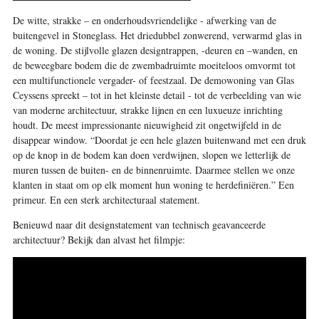
De witte, strakke – en onderhoudsvriendelijke - afwerking van de
buitengevel in Stoneglass. Het driedubbel zonwerend, verwarmd glas in
de woning. De stijlvolle glazen designtrappen, -deuren en –wanden, en
de beweegbare bodem die de zwembadruimte moeiteloos omvormt tot
een multifunctionele vergader- of feestzaal. De demowoning van Glas
Ceyssens spreekt – tot in het kleinste detail - tot de verbeelding van wie
van moderne architectuur, strakke lijnen en een luxueuze inrichting
houdt. De meest impressionante nieuwigheid zit ongetwijfeld in de
disappear window. “Doordat je een hele glazen buitenwand met een druk
op de knop in de bodem kan doen verdwijnen, slopen we letterlijk de
muren tussen de buiten- en de binnenruimte. Daarmee stellen we onze
klanten in staat om op elk moment hun woning te herdefiniëren.” Een
primeur. En een sterk architecturaal statement.
Benieuwd naar dit designstatement van technisch geavanceerde
architectuur? Bekijk dan alvast het filmpje: