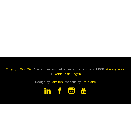
Copyright © 2026
- Alle rechten voorbehouden - Inhoud door
STERCK.
Privacybeleid
&
Cookie Instellingen
Design by
I am ten
- website by
Brainlane
STERCK
is een onderdeel van