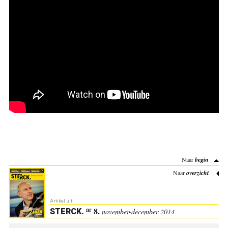
Naar
begin
Naar
overzicht
Artikel uit:
8.
nr
STERCK
.
november-december 2014