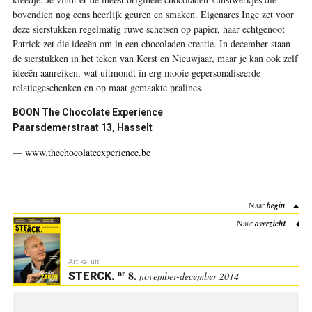
bovendien nog eens heerlijk geuren en smaken. Eigenares Inge zet voor
deze sierstukken regelmatig ruwe schetsen op papier, haar echtgenoot
Patrick zet die ideeën om in een chocoladen creatie. In december staan
de sierstukken in het teken van Kerst en Nieuwjaar, maar je kan ook zelf
ideeën aanreiken, wat uitmondt in erg mooie gepersonaliseerde
relatiegeschenken en op maat gemaakte pralines.
BOON The Chocolate Experience
Paarsdemerstraat 13, Hasselt
—
www.thechocolateexperience.be
Naar
begin
Naar
overzicht
Artikel uit:
8.
nr
STERCK
.
november-december 2014