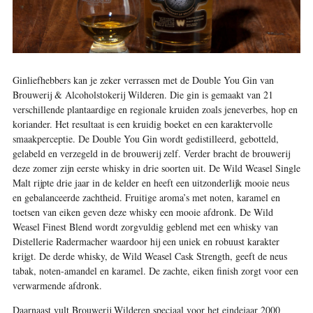
Ginliefhebbers kan je zeker verrassen met de Double You Gin van
Brouwerij & Alcoholstokerij Wilderen. Die gin is gemaakt van 21
verschillende plantaardige en regionale kruiden zoals jeneverbes, hop en
koriander. Het resultaat is een kruidig boeket en een karaktervolle
smaakperceptie. De Double You Gin wordt gedistilleerd, gebotteld,
gelabeld en verzegeld in de brouwerij zelf. Verder bracht de brouwerij
deze zomer zijn eerste whisky in drie soorten uit. De Wild Weasel Single
Malt rijpte drie jaar in de kelder en heeft een uitzonderlijk mooie neus
en gebalanceerde zachtheid. Fruitige aroma’s met noten, karamel en
toetsen van eiken geven deze whisky een mooie afdronk. De Wild
Weasel Finest Blend wordt zorgvuldig geblend met een whisky van
Distellerie Radermacher waardoor hij een uniek en robuust karakter
krijgt. De derde whisky, de Wild Weasel Cask Strength, geeft de neus
tabak, noten-amandel en karamel. De zachte, eiken finish zorgt voor een
verwarmende afdronk.
Daarnaast vult Brouwerij Wilderen speciaal voor het eindejaar 2000