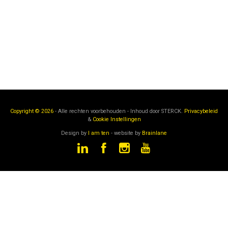
Copyright © 2026
- Alle rechten voorbehouden - Inhoud door
STERCK.
Privacybeleid
&
Cookie Instellingen
Design by
I am ten
- website by
Brainlane
STERCK
is een onderdeel van