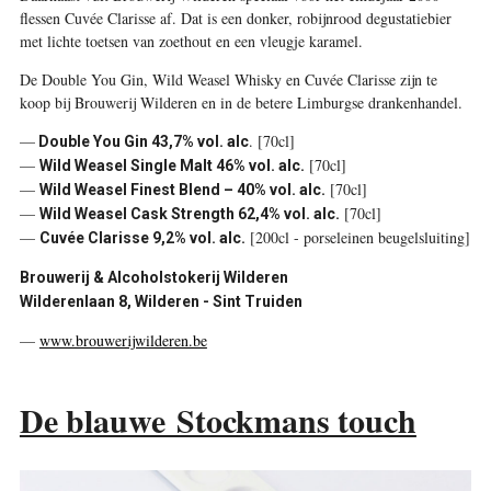
flessen Cuvée Clarisse af. Dat is een donker, robijnrood degustatiebier
met lichte toetsen van zoethout en een vleugje karamel.
De Double You Gin, Wild Weasel Whisky en Cuvée Clarisse zijn te
koop bij Brouwerij Wilderen en in de betere Limburgse drankenhandel.
—
. [70cl]
Double You Gin 43,7% vol. alc
—
[70cl]
Wild Weasel Single Malt 46% vol. alc.
—
[70cl]
Wild Weasel Finest Blend – 40% vol. alc.
—
[70cl]
Wild Weasel Cask Strength 62,4% vol. alc.
—
[200cl - porseleinen beugelsluiting]
Cuvée Clarisse 9,2% vol. alc.
Brouwerij & Alcoholstokerij Wilderen
Wilderenlaan 8, Wilderen - Sint Truiden
—
www.brouwerijwilderen.be
De blauwe Stockmans touch