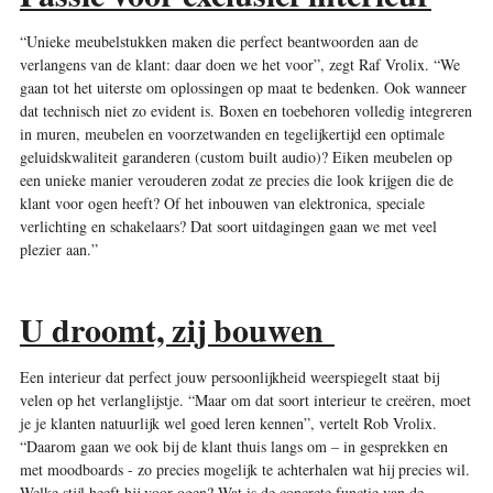
“Unieke meubelstukken maken die perfect beantwoorden aan de
verlangens van de klant: daar doen we het voor”, zegt Raf Vrolix. “We
gaan tot het uiterste om oplossingen op maat te bedenken. Ook wanneer
dat technisch niet zo evident is. Boxen en toebehoren volledig integreren
in muren, meubelen en voorzetwanden en tegelijkertijd een optimale
geluidskwaliteit garanderen (custom built audio)? Eiken meubelen op
een unieke manier verouderen zodat ze precies die look krijgen die de
klant voor ogen heeft? Of het inbouwen van elektronica, speciale
verlichting en schakelaars? Dat soort uitdagingen gaan we met veel
plezier aan.”
U droomt, zij bouwen
Een interieur dat perfect jouw persoonlijkheid weerspiegelt staat bij
velen op het verlanglijstje. “Maar om dat soort interieur te creëren, moet
je je klanten natuurlijk wel goed leren kennen”, vertelt Rob Vrolix.
“Daarom gaan we ook bij de klant thuis langs om – in gesprekken en
met moodboards - zo precies mogelijk te achterhalen wat hij precies wil.
Welke stijl heeft hij voor ogen? Wat is de concrete functie van de