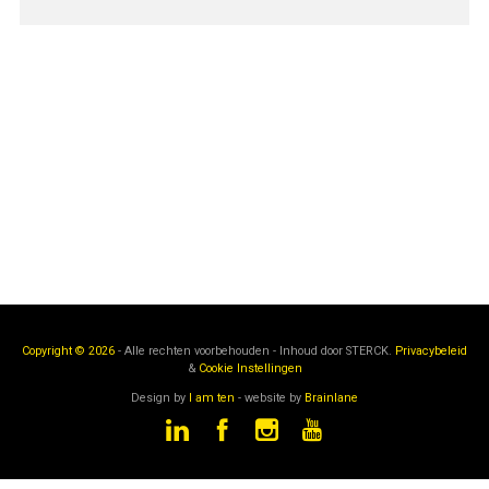
Copyright © 2026
- Alle rechten voorbehouden - Inhoud door
STERCK.
Privacybeleid
&
Cookie Instellingen
Design by
I am ten
- website by
Brainlane