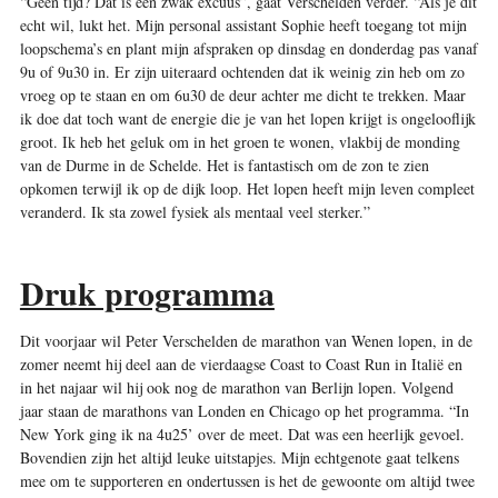
“Geen tijd? Dat is een zwak excuus”, gaat Verschelden verder. “Als je dit
echt wil, lukt het. Mijn personal assistant Sophie heeft toegang tot mijn
loopschema’s en plant mijn afspraken op dinsdag en donderdag pas vanaf
9u of 9u30 in. Er zijn uiteraard ochtenden dat ik weinig zin heb om zo
vroeg op te staan en om 6u30 de deur achter me dicht te trekken. Maar
ik doe dat toch want de energie die je van het lopen krijgt is ongelooflijk
groot. Ik heb het geluk om in het groen te wonen, vlakbij de monding
van de Durme in de Schelde. Het is fantastisch om de zon te zien
opkomen terwijl ik op de dijk loop. Het lopen heeft mijn leven compleet
veranderd. Ik sta zowel fysiek als mentaal veel sterker.”
Druk programma
Dit voorjaar wil Peter Verschelden de marathon van Wenen lopen, in de
zomer neemt hij deel aan de vierdaagse Coast to Coast Run in Italië en
in het najaar wil hij ook nog de marathon van Berlijn lopen. Volgend
jaar staan de marathons van Londen en Chicago op het programma. “In
New York ging ik na 4u25’ over de meet. Dat was een heerlijk gevoel.
Bovendien zijn het altijd leuke uitstapjes. Mijn echtgenote gaat telkens
mee om te supporteren en ondertussen is het de gewoonte om altijd twee