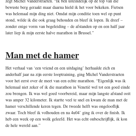
zegt Michel Vanderstraeten. “Ik ben uiteindelijk op de top van die
bewuste berg geraakt maar daarna hield ik het voor bekeken. Fietsen
was helemaal mijn ding niet. Omdat mijn conditie toen wel op punt
stond, wilde ik die ook graag behouden en bleef ik lopen. Ik dreef –
zonder enige vorm van begeleiding – de afstanden op en een half jaar
later liep ik mijn eerste halve marathon in Brussel.”
Man met de hamer
Het verhaal van ‘een vriend en een uitdaging’ herhaalde zich en
anderhalf jaar na zijn eerste looptraining, ging Michel Vanderstraeten
voor het eerst over de meet van een echte marathon. “Eigenlijk was ik
helemaal niet zeker of ik die marathon in Venetië wel tot een goed einde
zou brengen. Ik was wel goed voorbereid, maar mijn langste afstand ooit
was amper 32 kilometer. Ik startte veel te snel en kwam de man met de
hamer verschillende keren tegen. De tweede helft was ongelooflijk
zwaar. Toch bleef ik volhouden en na 4u04’ ging ik over de finish. Ik
heb een week op een wolk geleefd. Het was echt onbeschrijflijk, ik kon
de hele wereld aan.”