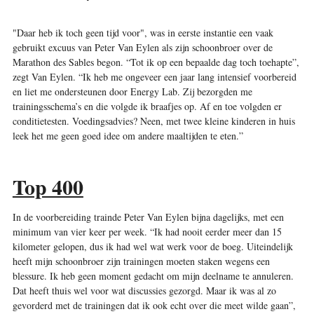
"Daar heb ik toch geen tijd voor", was in eerste instantie een vaak
gebruikt excuus van Peter Van Eylen als zijn schoonbroer over de
Marathon des Sables begon. “Tot ik op een bepaalde dag toch toehapte”,
zegt Van Eylen. “Ik heb me ongeveer een jaar lang intensief voorbereid
en liet me ondersteunen door Energy Lab. Zij bezorgden me
trainingsschema’s en die volgde ik braafjes op. Af en toe volgden er
conditietesten. Voedingsadvies? Neen, met twee kleine kinderen in huis
leek het me geen goed idee om andere maaltijden te eten.”
Top 400
In de voorbereiding trainde Peter Van Eylen bijna dagelijks, met een
minimum van vier keer per week. “Ik had nooit eerder meer dan 15
kilometer gelopen, dus ik had wel wat werk voor de boeg. Uiteindelijk
heeft mijn schoonbroer zijn trainingen moeten staken wegens een
blessure. Ik heb geen moment gedacht om mijn deelname te annuleren.
Dat heeft thuis wel voor wat discussies gezorgd. Maar ik was al zo
gevorderd met de trainingen dat ik ook echt over die meet wilde gaan”,