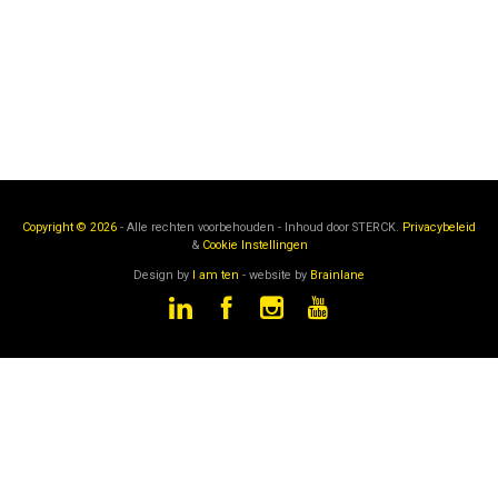
Copyright © 2026
- Alle rechten voorbehouden - Inhoud door
STERCK.
Privacybeleid
&
Cookie Instellingen
Design by
I am ten
- website by
Brainlane
STERCK
is een onderdeel van