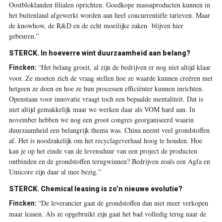
Oostbloklanden filialen oprichten. Goedkope massaproducten kunnen in
het buitenland afgewerkt worden aan heel concurrentiële tarieven. Maar
de knowhow, de R&D en de echt moeilijke zaken blijven hier
gebeuren.”
STERCK. In hoeverre wint duurzaamheid aan belang?
“Het belang groeit, al zijn de bedrijven er nog niet altijd klaar
Fincken:
voor. Ze moeten zich de vraag stellen hoe ze waarde kunnen creëren met
hetgeen ze doen en hoe ze hun processen efficiënter kunnen inrichten.
Openstaan voor innovatie vraagt toch een bepaalde mentaliteit. Dat is
niet altijd gemakkelijk maar we werken daar als VOM hard aan. In
november hebben we nog een groot congres georganiseerd waarin
duurzaamheid een belangrijk thema was. China neemt veel grondstoffen
af. Het is noodzakelijk om het recyclageverhaal hoog te houden. Hoe
kan je op het einde van de levensduur van een project de producten
ontbinden en de grondstoffen terugwinnen? Bedrijven zoals een Agfa en
Umicore zijn daar al mee bezig.”
STERCK. Chemical leasing is zo’n nieuwe evolutie?
“De leverancier gaat de grondstoffen dan niet meer verkopen
Fincken:
maar leasen. Als ze opgebruikt zijn gaat het bad volledig terug naar de