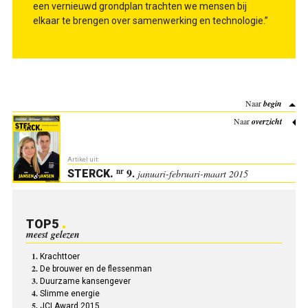
een vernieuwd grondplan trachten we mensen bij
elkaar te brengen over samenwerking en technologie.”
Naar
begin
Naar
overzicht
Artikel uit:
9.
nr
STERCK
.
januari-februari-maart 2015
TOP5
meest gelezen
Krachttoer
De brouwer en de flessenman
Duurzame kansengever
Slimme energie
JCI Award 2015