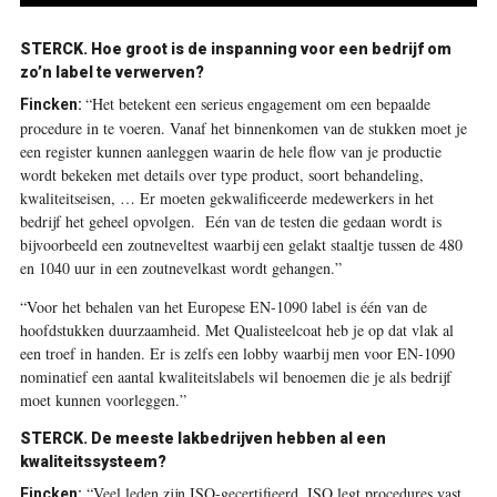
STERCK. Hoe groot is de inspanning voor een bedrijf om
zo’n label te verwerven?
“Het betekent een serieus engagement om een bepaalde
Fincken:
procedure in te voeren. Vanaf het binnenkomen van de stukken moet je
een register kunnen aanleggen waarin de hele flow van je productie
wordt bekeken met details over type product, soort behandeling,
kwaliteitseisen, … Er moeten gekwalificeerde medewerkers in het
bedrijf het geheel opvolgen. Eén van de testen die gedaan wordt is
bijvoorbeeld een zoutneveltest waarbij een gelakt staaltje tussen de 480
en 1040 uur in een zoutnevelkast wordt gehangen.”
“Voor het behalen van het Europese EN-1090 label is één van de
hoofdstukken duurzaamheid. Met Qualisteelcoat heb je op dat vlak al
een troef in handen. Er is zelfs een lobby waarbij men voor EN-1090
nominatief een aantal kwaliteitslabels wil benoemen die je als bedrijf
moet kunnen voorleggen.”
STERCK. De meeste lakbedrijven hebben al een
kwaliteitssysteem?
“Veel leden zijn ISO-gecertifieerd. ISO legt procedures vast.
Fincken: