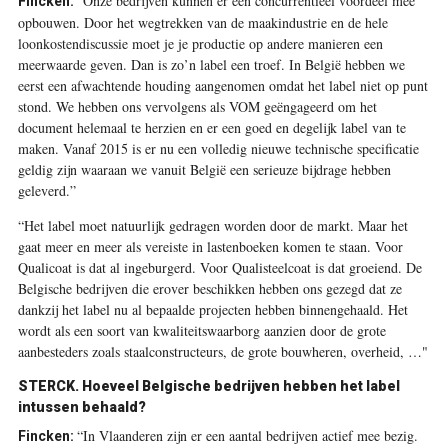
“Onze bedrijven kunnen er een concurrentieel voordeel mee
Fincken:
opbouwen. Door het wegtrekken van de maakindustrie en de hele
loonkostendiscussie moet je je productie op andere manieren een
meerwaarde geven. Dan is zo’n label een troef. In België hebben we
eerst een afwachtende houding aangenomen omdat het label niet op punt
stond. We hebben ons vervolgens als VOM geëngageerd om het
document helemaal te herzien en er een goed en degelijk label van te
maken. Vanaf 2015 is er nu een volledig nieuwe technische specificatie
geldig zijn waaraan we vanuit België een serieuze bijdrage hebben
geleverd.”
“Het label moet natuurlijk gedragen worden door de markt. Maar het
gaat meer en meer als vereiste in lastenboeken komen te staan. Voor
Qualicoat is dat al ingeburgerd. Voor Qualisteelcoat is dat groeiend. De
Belgische bedrijven die erover beschikken hebben ons gezegd dat ze
dankzij het label nu al bepaalde projecten hebben binnengehaald. Het
wordt als een soort van kwaliteitswaarborg aanzien door de grote
aanbesteders zoals staalconstructeurs, de grote bouwheren, overheid, …"
STERCK. Hoeveel Belgische bedrijven hebben het label
intussen behaald?
“In Vlaanderen zijn er een aantal bedrijven actief mee bezig.
Fincken: