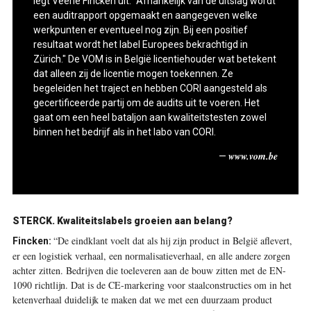
legt Veerle Fincken uit. “Afhankelijk van de uitslag wordt
een auditrapport opgemaakt en aangegeven welke
werkpunten er eventueel nog zijn. Bij een positief
resultaat wordt het label Europees bekrachtigd in
Zürich." De VOM is in België licentiehouder wat betekent
dat alleen zij de licentie mogen toekennen. Ze
begeleiden het traject en hebben CORI aangesteld als
gecertificeerde partij om de audits uit te voeren. Het
gaat om een heel bataljon aan kwaliteitstesten zowel
binnen het bedrijf als in het labo van CORI.
www.vom.be
—
STERCK. Kwaliteitslabels groeien aan belang?
“De eindklant voelt dat als hij zijn product in België aflevert,
Fincken:
er een logistiek verhaal, een normalisatieverhaal, en alle andere zorgen
achter zitten. Bedrijven die toeleveren aan de bouw zitten met de EN-
1090 richtlijn. Dat is de CE-markering voor staalconstructies om in het
ketenverhaal duidelijk te maken dat we met een duurzaam product