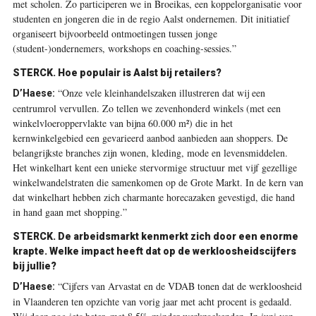
met scholen. Zo participeren we in Broeikas, een koppelorganisatie voor
studenten en jongeren die in de regio Aalst ondernemen. Dit initiatief
organiseert bijvoorbeeld ontmoetingen tussen jonge
(student-)ondernemers, workshops en coaching-sessies.”
STERCK. Hoe populair is Aalst bij retailers?
“Onze vele kleinhandelszaken illustreren dat wij een
D’Haese:
centrumrol vervullen. Zo tellen we zevenhonderd winkels (met een
winkelvloeroppervlakte van bijna 60.000 m²) die in het
kernwinkelgebied een gevarieerd aanbod aanbieden aan shoppers. De
belangrijkste branches zijn wonen, kleding, mode en levensmiddelen.
Het winkelhart kent een unieke stervormige structuur met vijf gezellige
winkelwandelstraten die samenkomen op de Grote Markt. In de kern van
dat winkelhart hebben zich charmante horecazaken gevestigd, die hand
in hand gaan met shopping.”
STERCK. De arbeidsmarkt kenmerkt zich door een enorme
krapte. Welke impact heeft dat op de werkloosheidscijfers
bij jullie?
“Cijfers van Arvastat en de VDAB tonen dat de werkloosheid
D’Haese:
in Vlaanderen ten opzichte van vorig jaar met acht procent is gedaald.