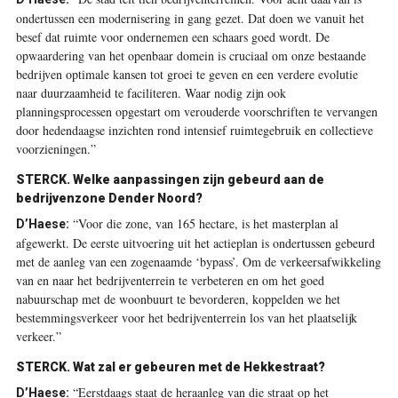
ondertussen een modernisering in gang gezet. Dat doen we vanuit het
besef dat ruimte voor ondernemen een schaars goed wordt. De
opwaardering van het openbaar domein is cruciaal om onze bestaande
bedrijven optimale kansen tot groei te geven en een verdere evolutie
naar duurzaamheid te faciliteren. Waar nodig zijn ook
planningsprocessen opgestart om verouderde voorschriften te vervangen
door hedendaagse inzichten rond intensief ruimtegebruik en collectieve
voorzieningen.”
STERCK. Welke aanpassingen zijn gebeurd aan de
bedrijvenzone Dender Noord?
“Voor die zone, van 165 hectare, is het masterplan al
D’Haese:
afgewerkt. De eerste uitvoering uit het actieplan is ondertussen gebeurd
met de aanleg van een zogenaamde ‘bypass’. Om de verkeersafwikkeling
van en naar het bedrijventerrein te verbeteren en om het goed
nabuurschap met de woonbuurt te bevorderen, koppelden we het
bestemmingsverkeer voor het bedrijventerrein los van het plaatselijk
verkeer.”
STERCK. Wat zal er gebeuren met de Hekkestraat?
“Eerstdaags staat de heraanleg van die straat op het
D’Haese: