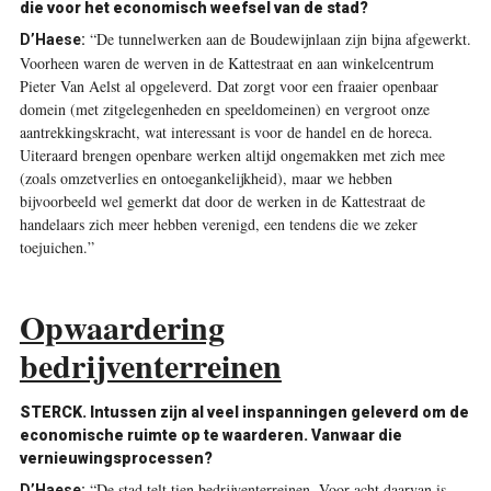
die voor het economisch weefsel van de stad?
“De tunnelwerken aan de Boudewijnlaan zijn bijna afgewerkt.
D’Haese:
Voorheen waren de werven in de Kattestraat en aan winkelcentrum
Pieter Van Aelst al opgeleverd. Dat zorgt voor een fraaier openbaar
domein (met zitgelegenheden en speeldomeinen) en vergroot onze
aantrekkingskracht, wat interessant is voor de handel en de horeca.
Uiteraard brengen openbare werken altijd ongemakken met zich mee
(zoals omzetverlies en ontoegankelijkheid), maar we hebben
bijvoorbeeld wel gemerkt dat door de werken in de Kattestraat de
handelaars zich meer hebben verenigd, een tendens die we zeker
toejuichen.”
Opwaardering
bedrijventerreinen
STERCK. Intussen zijn al veel inspanningen geleverd om de
economische ruimte op te waarderen. Vanwaar die
vernieuwingsprocessen?
“De stad telt tien bedrijventerreinen. Voor acht daarvan is
D’Haese: