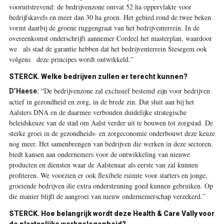
vooruitstrevend: de bedrijvenzone omvat 52 ha oppervlakte voor
bedrijfskavels en meer dan 30 ha groen. Het gebied rond de twee beken
vormt daarbij de groene ruggengraat van het bedrijventerrein. In de
overeenkomst onderschrijft aannemer Cordeel het masterplan, waardoor
we als stad de garantie hebben dat het bedrijventerrein Siesegem ook
volgens deze principes wordt ontwikkeld.”
STERCK. Welke bedrijven zullen er terecht kunnen?
“De bedrijvenzone zal exclusief bestemd zijn voor bedrijven
D’Haese:
actief in gezondheid en zorg, in de brede zin. Dat sluit aan bij het
Aalsters DNA en de daarmee verbonden duidelijke strategische
beleidskeuze van de stad om Aalst verder uit te bouwen tot zorgstad. De
sterke groei in de gezondheids- en zorgeconomie onderbouwt deze keuze
nog meer. Het samenbrengen van bedrijven die werken in deze sectoren,
biedt kansen aan ondernemers voor de ontwikkeling van nieuwe
producten en diensten waar de Aalstenaar als eerste van zal kunnen
profiteren. We voorzien er ook flexibele ruimte voor starters en jonge,
groeiende bedrijven die extra ondersteuning goed kunnen gebruiken. Op
die manier blijft de aangroei van nieuw ondernemerschap verzekerd.”
STERCK. Hoe belangrijk wordt deze Health & Care Vally voor
de plaatselijke werkgelegenheid?