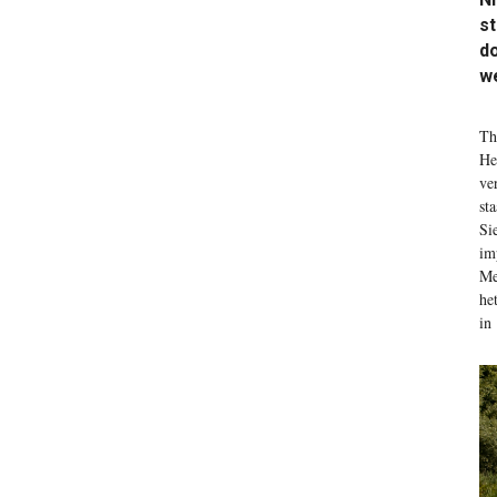
st
do
w
T
h
He
ve
st
Si
im
Me
he
in