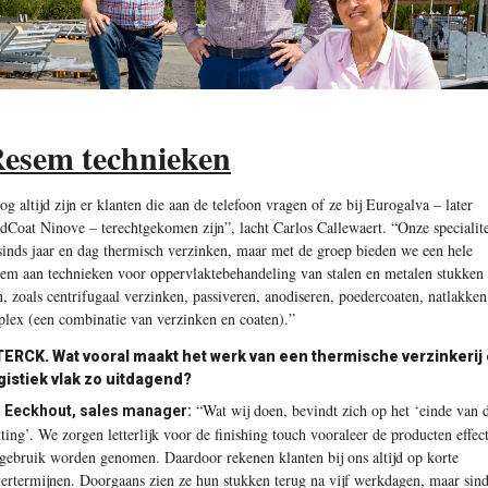
esem technieken
og altijd zijn er klanten die aan de telefoon vragen of ze bij Eurogalva – later
dCoat Ninove – terechtgekomen zijn”, lacht Carlos Callewaert. “Onze specialite
 sinds jaar en dag thermisch verzinken, maar met de groep bieden we een hele
sem aan technieken voor oppervlaktebehandeling van stalen en metalen stukken
n, zoals centrifugaal verzinken, passiveren, anodiseren, poedercoaten, natlakken
plex (een combinatie van verzinken en coaten).”
TERCK.
Wat vooral maakt het werk van een thermische verzinkerij
gistiek vlak zo uitdagend?
“Wat wij doen, bevindt zich op het ‘einde van 
 Eeckhout, sales manager:
tting’. We zorgen letterlijk voor de finishing touch vooraleer de producten effect
 gebruik worden genomen. Daardoor rekenen klanten bij ons altijd op korte
vertermijnen. Doorgaans zien ze hun stukken terug na vijf werkdagen, maar sin