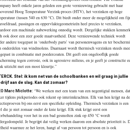
mpany heeft enkele jaren geleden een grote vernieuwing gebracht met haar
noverend Hoog Temperatuur Verzink-proces (HTV), het verzinken op hoge
mperatuur (tussen 540 en 630 °C). Dit biedt onder meer de mogelijkheid om fij
hroefdraad, passing­en en oppervlaktegeometrieën heel precies te verzinken,
ardoor een machinale nabewerking onnodig wordt. Dergelijke stukken kenmer
ch ook door een zeer goede maatvastheid. Deze vernieuwende techniek wordt
der andere toegepast in ‘onderbody parts’ van personenwagens en ter bescherm
n onderdelen van windmolens. Daarnaast wordt thermisch verzinken steeds mee
egepast in combinatie met poedercoaten. Dit geeft een ongelooflijk goede
scherming tegen corrosie, ook in agressieve milieus, en je geeft je constructie e
rak uitzicht met een mooi kleurtje.”
TERCK.
Stel: ik kom net van de schoolbanken en wil graag in jullie
drijf aan de slag. Kan dat zomaar?
“We werken met een team van een negentigtal mensen, da
O Marc Miclotte:
ker tijdens piekperiodes ook rekent op interimkrachten. Elk van hen krijgt na de
lectieproeven bij ons eerst een specifieke opleiding. Thermisch verzinken is een
iel die je niet zomaar onder de knie krijgt. Elk stuk krijgt eerst een
orbehandeling voor het in een bad gesmolten zink op 450 °C wordt
dergedompeld. Je begrijpt dat veilig werken daarom een absolute prioriteit is. 
elheid waarmee ze het leren, hangt af van persoon tot persoon en is ook