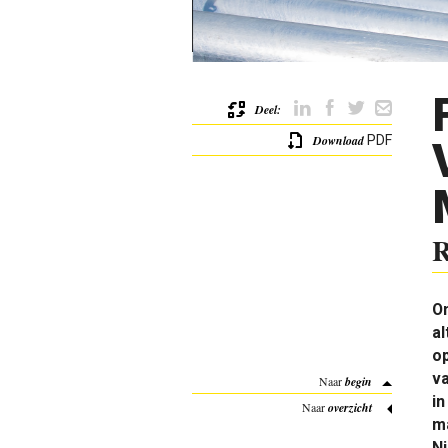
Deel:
Download
PDF
R
On
al
o
va
Naar
begin
in
Naar
overzicht
ma
Ni