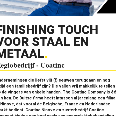
FINISHING TOUCH
VOOR STAAL EN
METAAL
egiobedrijf - Coatinc
dernemingen die liefst vijf (!) eeuwen teruggaan en nog
tijd een familiebedrijf zijn? Die vallen vrij makkelijk te tellen
p de vingers van enkele handen. The Coatinc Company is é
n hen. De Duitse firma heeft intussen al jarenlang een filiaa
 Ninove, dat vooral de Belgische, Franse en Nederlandse
rkt bedient. Coatinc Ninove en zusterbedrijf Coatinc
nocoat bieden een heel scala aan oppervlaktebehandeling­