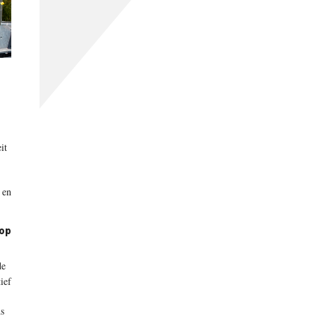
it
 en
 op
de
ief
ds