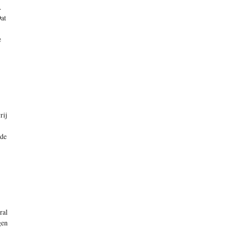
.
Dat
e
rij
 de
ral
gen