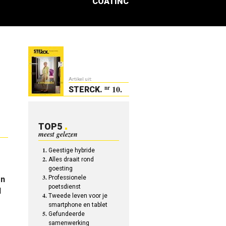
COATINC
Artikel uit:
10.
nr
STERCK
.
TOP5
meest gelezen
Geestige hybride
Alles draait rond
goesting
Professionele
én
poetsdienst
l
Tweede leven voor je
smartphone en tablet
Gefundeerde
samenwerking