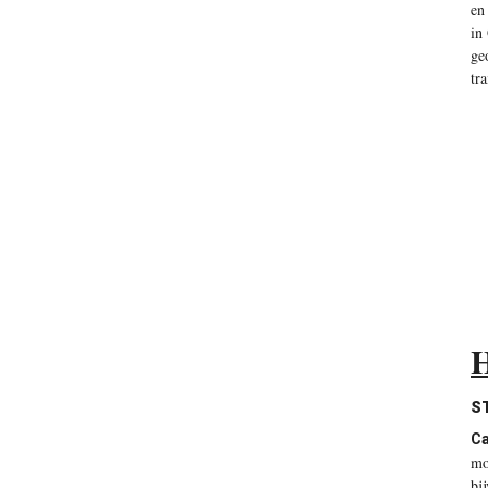
en
in
ge
tr
H
S
Ca
mo
bi