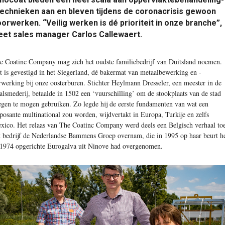
echnieken aan en bleven tijdens de coronacrisis gewoon
orwerken. “Veilig werken is dé prioriteit in onze branche”,
eet sales manager Carlos Callewaert.
e Coatinc Company mag zich het oudste familiebedrijf van Duitsland noemen.
t is gevestigd in het Siegerland, dé bakermat van metaalbewerking en -
rwerking bij onze oosterburen. Stichter Heylmann Dresseler, een meester in de
aalsmederij, betaalde in 1502 een ‘vuurschilling’ om de stookplaats van de stad
egen te mogen gebruiken. Zo legde hij de eerste fundamenten van wat een
posante multinational zou worden, wijdvertakt in Europa, Turkije en zelfs
xico. Het relaas van The Coatinc Company werd deels een Belgisch verhaal to
t bedrijf de Nederlandse Bammens Groep overnam, die in 1995 op haar beurt h
 1974 opgerichte Eurogalva uit Ninove had overgenomen.