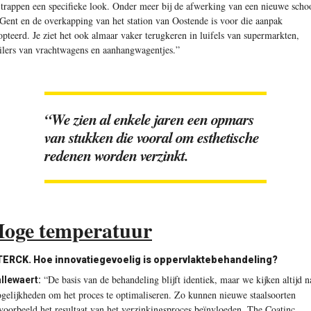
 trappen een specifieke look. Onder meer bij de afwerking van een nieuwe scho
 Gent en de overkapping van het station van Oostende is voor die aanpak
opteerd. Je ziet het ook almaar vaker terugkeren in luifels van supermarkten,
ailers van vrachtwagens en aanhangwagentjes.”
“
We zien al enkele jaren een opmars
van stukken die vooral om esthetische
redenen worden verzinkt.
oge temperatuur
TERCK.
Hoe innovatiegevoelig is oppervlaktebehandeling?
“De basis van de behandeling blijft identiek, maar we kijken altijd n
llewaert:
gelijkheden om het proces te optimaliseren. Zo kunnen nieuwe staalsoorten
jvoorbeeld het resultaat van het verzinkingsproces beïnvloeden. The Coatinc