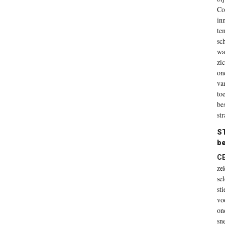
Co
in
te
sc
wa
zi
on
va
to
be
st
S
be
CE
ze
se
st
vo
on
sn