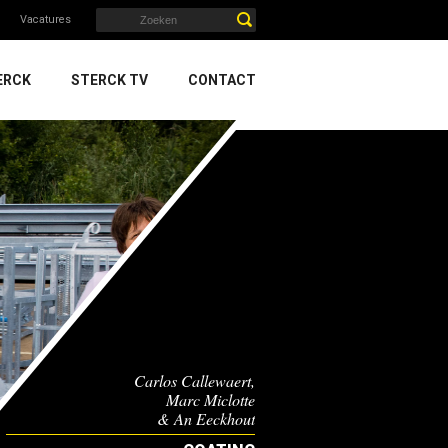
Vacatures
ERCK
STERCK TV
CONTACT
Carlos Callewaert,
Marc Miclotte
& An Eeckhout