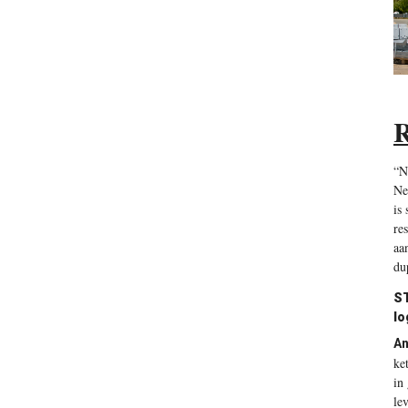
R
“N
Ne
is
re
aa
du
S
lo
An
ke
in
le