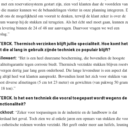
 met een reservatiesysteem gestart zijn, zien veel klanten daar de voordelen van
 die manier kunnen we de behandelingen vlotter in onze planning integreren. 
edt ons de mogelijkheid om vooruit te denken, terwijl de klant zeker is over de
tum waarop hij de stukken zal terugzien. Als het écht snel moet gaan, kunnen z
n levering binnen de 24 of 48 uur aanvragen. Daarvoor vragen we wel een
eslag.”
TERCK.
Thermisch verzinken blijft jullie specialiteit. Hoe komt het
t die al lang in gebruik zijnde techniek zo populair blijft?
“Het is een heel duurzame bescherming, die bovendien de hoogste
llewaert:
aliteitsgarantie tegen corrosie biedt. Thermisch verzinkte stukken blijven roestv
 vergen dertig jaar lang geen onderhoud. Die lange levensduur is een aspect dat
g altijd heel wat klanten aanspreekt. Bovendien leent het zich voor stukken van
est diverse afmetingen (5 cm tot 23 meter) en gewichten (van pakweg 50 gram
t 18 ton).”
TERCK.
Is het een techniek die vooral toegepast wordt wegens de
nctionaliteit?
“Zeker voor toepassingen in de industrie en de landbouw is dat
ckhout:
derdaad het geval. Toch zien we al enkele jaren een opmars van stukken die voo
 esthetische redenen worden verzinkt. Het geeft onder meer aan luifels, leunin