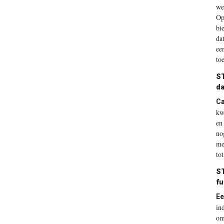
we
Op
bi
da
ee
to
S
da
Ca
kw
en
no
me
to
S
fu
Ee
in
om