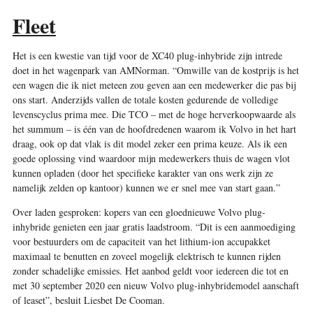
Fleet
Het is een kwestie van tijd voor de XC40 plug-inhybride zijn intrede
doet in het wagenpark van AMNorman. “Omwille van de kostprijs is het
een wagen die ik niet meteen zou geven aan een medewerker die pas bij
ons start. Anderzijds vallen de totale kosten gedurende de volledige
levenscyclus prima mee. Die TCO – met de hoge herverkoopwaarde als
het summum – is één van de hoofdredenen waarom ik Volvo in het hart
draag, ook op dat vlak is dit model zeker een prima keuze. Als ik een
goede oplossing vind waardoor mijn medewerkers thuis de wagen vlot
kunnen opladen (door het specifieke karakter van ons werk zijn ze
namelijk zelden op kantoor) kunnen we er snel mee van start gaan.”
Over laden gesproken: kopers van een gloednieuwe Volvo plug-
inhybride genieten een jaar gratis laadstroom. “Dit is een aanmoediging
voor bestuurders om de capaciteit van het lithium-ion accupakket
maximaal te benutten en zoveel mogelijk elektrisch te kunnen rijden
zonder schadelijke emissies. Het aanbod geldt voor iedereen die tot en
met 30 september 2020 een nieuw Volvo plug-inhybridemodel aanschaft
of leaset”, besluit Liesbet De Cooman.