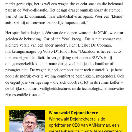
markt gezet zijn, het is wél een wagen die er echt staat en die helemaal
past in de Volvo-filosofie. Het design draagt onmiskenbaar de stempel
van het merk: dominant, maar allesbehalve arrogant. Voor een ‘kleine’
auto ziet hij er trouwens behoorlijk imposant uit.”
Het specifieke design is één van de redenen waarom de XC40 twee jaar
geleden de bekroning ‘Car of the Year’ kreeg. “Dit is niet zomaar een
kleinere versie van een ander model”, licht Liesbet De Cooman,
marketingmanager bij Volvo D’Hondt, toe. “Daardoor is het een auto
met een eigen identiteit. In vergelijking met andere SUV’s is hij
ontegensprekelijk kleiner, maar dat gevoel heb je als chauffeur of
passagier niet. De wagen is heel compact maar toch ruimtelijk, je hebt
nooit de indruk over te weinig comfort te beschikken, integendeel. Ook
de eigentijdse vormgeving – die zich doortrekt tot in de ruime koffer –
de talrijke standaard veiligheidsfeatures én de technologische innovaties
zijn essentiële troeven.”
Winnewald Dejonckheere
Winnewald Dejonckheere is de
oprichter en CEO van AMNorman, een
dienstenbedrijf uit Sint-Denijs-Westrem