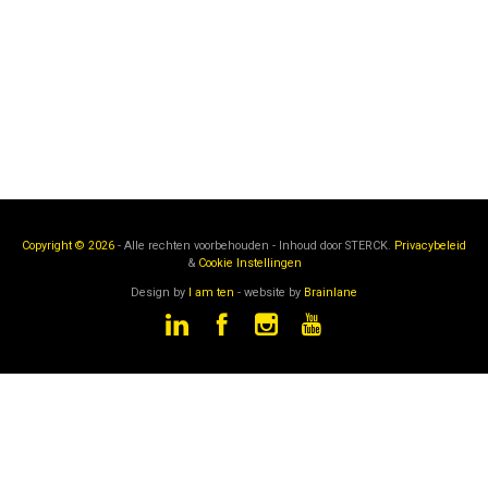
Copyright © 2026
- Alle rechten voorbehouden - Inhoud door
STERCK.
Privacybeleid
&
Cookie Instellingen
Design by
I am ten
- website by
Brainlane
STERCK
is een onderdeel van