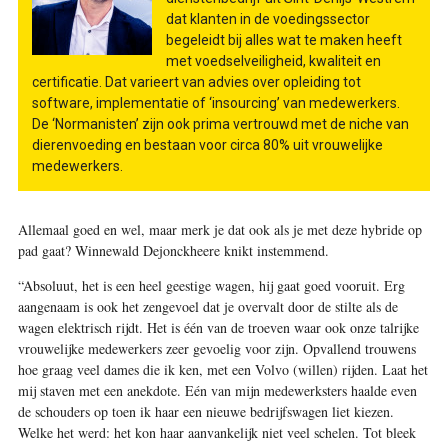
dat klanten in de voedingssector
begeleidt bij alles wat te maken heeft
met voedselveiligheid, kwaliteit en
certificatie. Dat varieert van advies over opleiding tot
software, implementatie of ‘insourcing’ van medewerkers.
De ‘Normanisten’ zijn ook prima vertrouwd met de niche van
dierenvoeding en bestaan voor circa 80% uit vrouwelijke
medewerkers.
Allemaal goed en wel, maar merk je dat ook als je met deze hybride op
pad gaat? Winnewald Dejonckheere knikt instemmend.
“Absoluut, het is een heel geestige wagen, hij gaat goed vooruit. Erg
aangenaam is ook het zengevoel dat je overvalt door de stilte als de
wagen elektrisch rijdt. Het is één van de troeven waar ook onze talrijke
vrouwelijke medewerkers zeer gevoelig voor zijn. Opvallend trouwens
hoe graag veel dames die ik ken, met een Volvo (willen) rijden. Laat het
mij staven met een anekdote. Eén van mijn medewerksters haalde even
de schouders op toen ik haar een nieuwe bedrijfswagen liet kiezen.
Welke het werd: het kon haar aanvankelijk niet veel schelen. Tot bleek