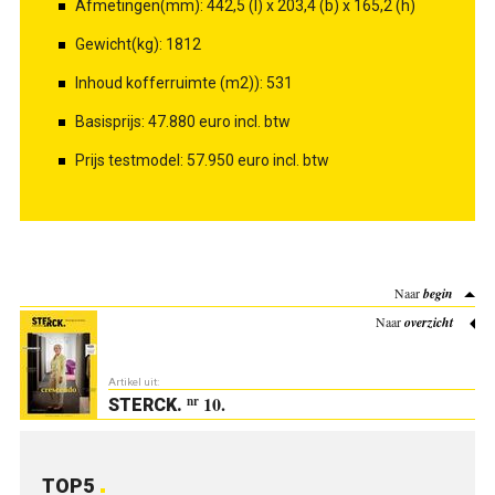
Afmetingen(mm): 442,5 (l) x 203,4 (b) x 165,2 (h)
Gewicht(kg): 1812
Inhoud kofferruimte (m2)): 531
Basisprijs: 47.880 euro incl. btw
Prijs testmodel: 57.950 euro incl. btw
Naar
begin
Naar
overzicht
Artikel uit:
10.
nr
STERCK
.
TOP5