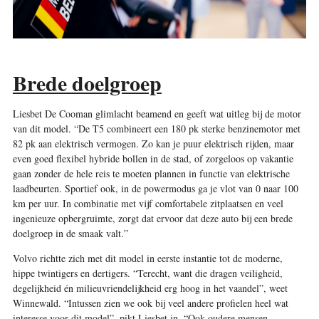
Brede doelgroep
Liesbet De Cooman glimlacht beamend en geeft wat uitleg bij de motor
van dit model. “De T5 combineert een 180 pk sterke benzinemotor met
82 pk aan elektrisch vermogen. Zo kan je puur elektrisch rijden, maar
even goed flexibel hybride bollen in de stad, of zorgeloos op vakantie
gaan zonder de hele reis te moeten plannen in functie van elektrische
laadbeurten. Sportief ook, in de powermodus ga je vlot van 0 naar 100
km per uur. In combinatie met vijf comfortabele zitplaatsen en veel
ingenieuze opbergruimte, zorgt dat ervoor dat deze auto bij een brede
doelgroep in de smaak valt.”
Volvo richtte zich met dit model in eerste instantie tot de moderne,
hippe twintigers en dertigers. “Terecht, want die dragen veiligheid,
degelijkheid én milieuvriendelijkheid erg hoog in het vaandel”, weet
Winnewald. “Intussen zien we ook bij veel andere profielen heel wat
interesse voor dit model”, pikt Liesbet in. “Ook oudere mensen