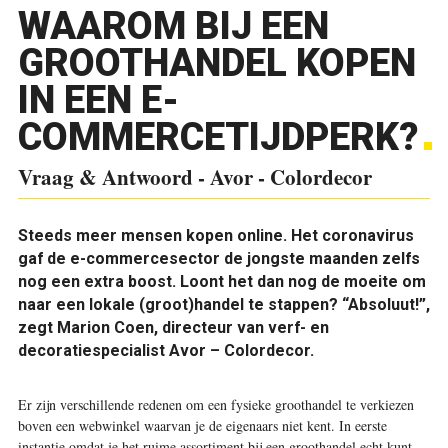
WAAROM BIJ EEN
GROOTHANDEL KOPEN
IN EEN E-
COMMERCETIJDPERK?
Vraag & Antwoord - Avor - Colordecor
S
teeds meer mensen kopen online. Het coronavirus
gaf de e-commercesector de jongste maanden zelfs
nog een extra boost. Loont het dan nog de moeite om
naar een lokale (groot)handel te stappen? “Absoluut!”,
zegt Marion Coen, directeur van verf- en
decoratiespecialist Avor – Colordecor.
Er zijn verschillende redenen om een fysieke groothandel te verkiezen
boven een webwinkel waarvan je de eigenaars niet kent. In eerste
instantie omdat je het ruime assortiment bij een groothandel echt kunt