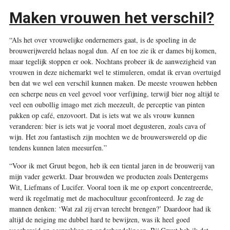
Maken vrouwen het verschil?
“Als het over vrouwelijke ondernemers gaat, is de spoeling in de
brouwerijwereld helaas nogal dun. Af en toe zie ik er dames bij komen,
maar tegelijk stoppen er ook. Nochtans probeer ik de aanwezigheid van
vrouwen in deze nichemarkt wel te stimuleren, omdat ik ervan overtuigd
ben dat we wel een verschil kunnen maken. De meeste vrouwen hebben
een scherpe neus en veel gevoel voor verfijning, terwijl bier nog altijd te
veel een oubollig imago met zich meezeult, de perceptie van pinten
pakken op café, enzovoort. Dat is iets wat we als vrouw kunnen
veranderen: bier is iets wat je vooral moet degusteren, zoals cava of
wijn. Het zou fantastisch zijn mochten we de brouwerswereld op die
tendens kunnen laten meesurfen.”
“Voor ik met Gruut begon, heb ik een tiental jaren in de brouwerij van
mijn vader gewerkt. Daar brouwden we producten zoals Dentergems
Wit, Liefmans of Lucifer. Vooral toen ik me op export concentreerde,
werd ik regelmatig met de machocultuur geconfronteerd. Je zag de
mannen denken: ‘Wat zal zij ervan terecht brengen?’ Daardoor had ik
altijd de neiging me dubbel hard te bewijzen, was ik heel goed