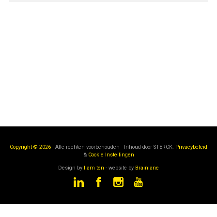
Copyright © 2026
- Alle rechten voorbehouden - Inhoud door
STERCK.
Privacybeleid
&
Cookie Instellingen
Design by
I am ten
- website by
Brainlane