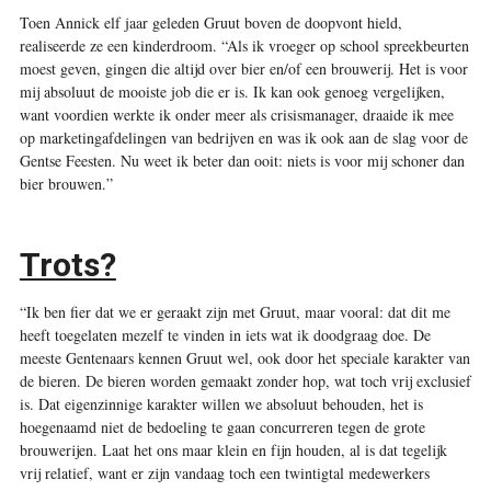
T
oen Annick elf jaar geleden Gruut boven de doopvont hield,
realiseerde ze een kinderdroom. “Als ik vroeger op school spreekbeurten
moest geven, gingen die altijd over bier en/of een brouwerij. Het is voor
mij absoluut de mooiste job die er is. Ik kan ook genoeg vergelijken,
want voordien werkte ik onder meer als crisismanager, draaide ik mee
op marketingafdelingen van bedrijven en was ik ook aan de slag voor de
Gentse Feesten. Nu weet ik beter dan ooit: niets is voor mij schoner dan
bier brouwen.”
Trots?
“Ik ben fier dat we er geraakt zijn met Gruut, maar vooral: dat dit me
heeft toegelaten mezelf te vinden in iets wat ik doodgraag doe. De
meeste Gentenaars kennen Gruut wel, ook door het speciale karakter van
de bieren. De bieren worden gemaakt zonder hop, wat toch vrij exclusief
is. Dat eigenzinnige karakter willen we absoluut behouden, het is
hoegenaamd niet de bedoeling te gaan concurreren tegen de grote
brouwerijen. Laat het ons maar klein en fijn houden, al is dat tegelijk
vrij relatief, want er zijn vandaag toch een twintigtal medewerkers