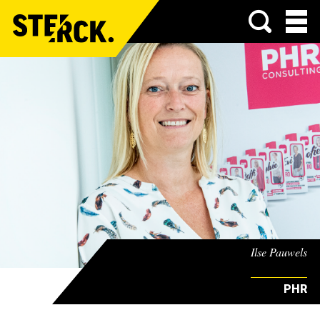
Menu
Ilse Pauwels
PHR