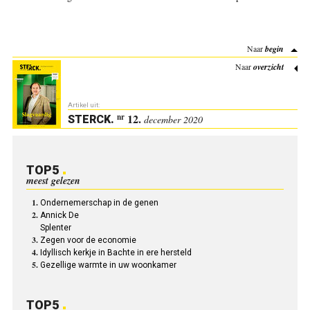
Naar
begin
Naar
overzicht
Artikel uit:
12.
nr
STERCK
.
december 2020
TOP5
meest gelezen
Ondernemerschap in de genen
Annick De
Splenter
Zegen voor de economie
Idyllisch kerkje in Bachte in ere hersteld
Gezellige warmte in uw woonkamer
TOP5