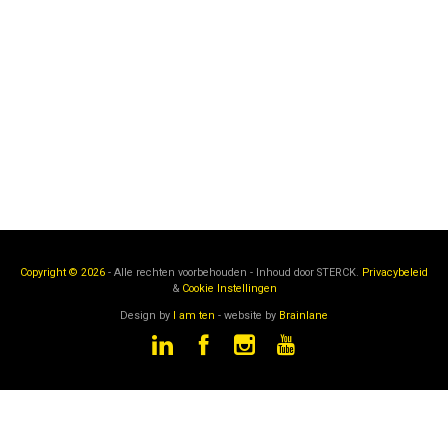
Copyright © 2026
- Alle rechten voorbehouden - Inhoud door
STERCK.
Privacybeleid
&
Cookie Instellingen
Design by
I am ten
- website by
Brainlane
STERCK
is een onderdeel van