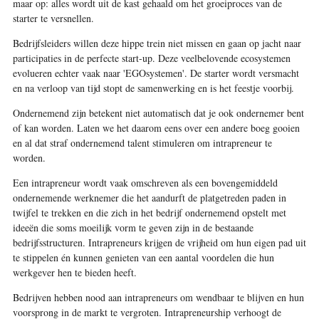
maar op: alles wordt uit de kast gehaald om het groeiproces van de
starter te versnellen.
Bedrijfsleiders willen deze hippe trein niet missen en gaan op jacht naar
participaties in de perfecte start-up. Deze veelbelovende ecosystemen
evolueren echter vaak naar 'EGOsystemen'. De starter wordt versmacht
en na verloop van tijd stopt de samenwerking en is het feestje voorbij.
Ondernemend zijn betekent niet automatisch dat je ook ondernemer bent
of kan worden. Laten we het daarom eens over een andere boeg gooien
en al dat straf ondernemend talent stimuleren om intrapreneur te
worden.
Een intrapreneur wordt vaak omschreven als een bovengemiddeld
ondernemende werknemer die het aandurft de platgetreden paden in
twijfel te trekken en die zich in het bedrijf ondernemend opstelt met
ideeën die soms moeilijk vorm te geven zijn in de bestaande
bedrijfsstructuren. Intrapreneurs krijgen de vrijheid om hun eigen pad uit
te stippelen én kunnen genieten van een aantal voordelen die hun
werkgever hen te bieden heeft.
Bedrijven hebben nood aan intrapreneurs om wendbaar te blijven en hun
voorsprong in de markt te vergroten. Intrapreneurship verhoogt de