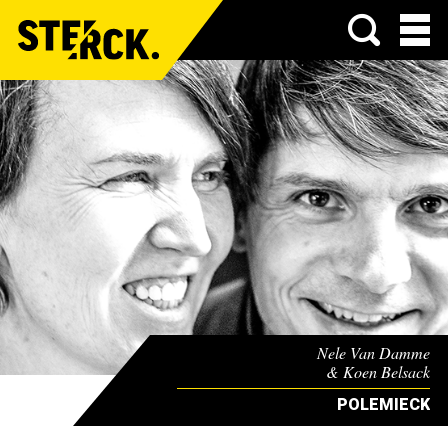
Menu
Nele Van Damme
& Koen Belsack
POLEMIECK