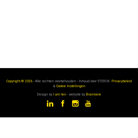
Copyright © 2026
- Alle rechten voorbehouden - Inhoud door
STERCK.
Privacybeleid
&
Cookie Instellingen
Design by
I am ten
- website by
Brainlane
STERCK
is een onderdeel van