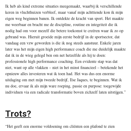
Ik heb als kind extreme situaties meegemaakt, waarbij ik verschillende
keren in vluchthuizen verbleef, maar vanaf mijn achttiende kon ik mijn
eigen weg beginnen banen. Ik ontdekte de kracht van sport. Het maakte
me weerbaar en bracht me de discipline, routine en integriteit die ik
nodig had om voor mezelf die betere toekomst te creëren waar ik zo op
gebrand was. Hieruit groeide mijn eerste bedrijf in de sportsector, dat
vandaag een vzw geworden is die ik nog steeds aanstuur. Enkele jaren
later was het mijn eigen high performance coach die me duidelijk maakte
dat ik in de wieg gelegd ben om net hetzelfde als hij te doen:
professionele high performance coaching. Een evidente stap was dat
niet, want op alle vlakken – niet in het minst financieel – betekende het
opnieuw alles investeren wat ik toen had. Het was dus een enorme
uitdaging om met mijn tweede bedrijf, Ilse Jaques, te beginnen. Wat ik
nu doe, ervaar ik als mijn ware roeping, passie en purpose: toegewijde
individuen via een radicale transformatie boven zichzelf laten uitstijgen.”
Trots?
“Het geeft een enorme voldoening om cliënten een plafond te zien