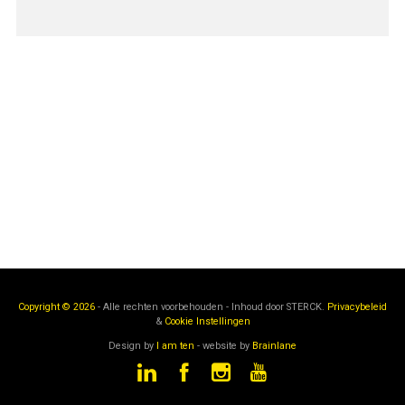
Copyright © 2026
- Alle rechten voorbehouden - Inhoud door
STERCK.
Privacybeleid
&
Cookie Instellingen
Design by
I am ten
- website by
Brainlane