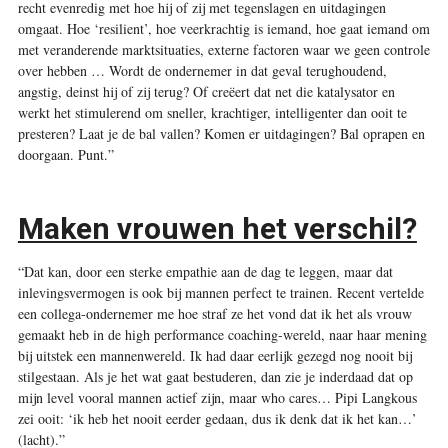
recht evenredig met hoe hij of zij met tegenslagen en uitdagingen
omgaat. Hoe ‘resilient’, hoe veerkrachtig is iemand, hoe gaat iemand om
met veranderende ­marktsituaties, externe factoren waar we geen controle
over hebben … Wordt de ondernemer in dat geval terughoudend,
angstig, deinst hij of zij terug? Of creëert dat net die katalysator en
werkt het stimulerend om sneller, krachtiger, intelligenter dan ooit te
presteren? Laat je de bal vallen? Komen er uitdagingen? Bal oprapen en
doorgaan. Punt.”
Maken vrouwen het verschil?
“Dat kan, door een sterke empathie aan de dag te leggen, maar dat
inlevingsvermogen is ook bij mannen perfect te trainen. Recent vertelde
een collega-ondernemer me hoe straf ze het vond dat ik het als vrouw
gemaakt heb in de high performance coaching-wereld, naar haar mening
bij uitstek een mannenwereld. Ik had daar eerlijk gezegd nog nooit bij
stilgestaan. Als je het wat gaat bestuderen, dan zie je inderdaad dat op
mijn level vooral mannen actief zijn, maar who cares… Pipi Langkous
zei ooit: ‘ik heb het nooit eerder gedaan, dus ik denk dat ik het kan…’
(lacht).”