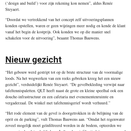
(‘design and build’) voor zijn rekening kon nemen”, aldus Renée
Steyaert.
“Doordat we vertrekkend van het concept zelf uitvoeringsplannen
konden opstellen, waren er geen wijzingen meer nodig en kende de klant
vanaf het begin de kostprijs. Ook konden we op die manier snel
schakelen voor de uitvoering”, beaamt Thomas Bauwens.
Nieuw gezicht
“Het gebouw werd gestript tot op de brute structuur van de voormalige
loods. Na het wegwerken van een reeks gebreken kreeg het een nieuw
gezicht”, verduidelijkt Renée Steyaert. “De gevelbekleding verwijst naar
tafeltennispaletten. QLT heeft naast de grote en kleine speelhal ook een
douche-infrastructuur en een cafetaria met evenementenruimte en
vergaderzaal. De winkel met tafeltennisgerief wordt verhuurd.”
“Het rode element van de gevel is doorgetrokken in de belijning van de
oprit en de parking”, vult Thomas Bauwens aan. “Omdat het regenwater
zoveel mogelijk moet geïnfiltreerd worden in de bodem, opteerden we