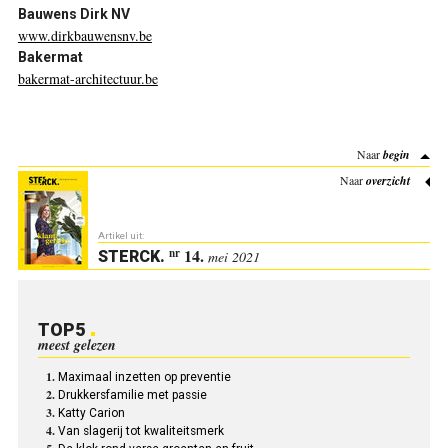
Bauwens Dirk NV
www.dirkbauwensnv.be
Bakermat
bakermat-architectuur.be
Naar
begin
Naar
overzicht
Artikel uit:
14.
nr
STERCK
.
mei 2021
TOP5
meest gelezen
Maximaal inzetten op preventie
Drukkersfamilie met passie
Katty Carion
Van slagerij tot kwaliteitsmerk