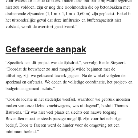
voor waterdoorlatende klinkers. Indien deze infiltratie bij zware regenval
niet zou voldoen, zijn er nog drie rioolmonden die op betonbakken met
drainerende zijwanden (1,1 m x 1,1 m x 0,60 m) zijn geplaatst. Enkel in
het uitzonderlijke geval dat deze infiltratie- en buffercapaciteit niet
volstaat, wordt de overstort geactiveerd.”
Gefaseerde aanpak
“Specifiek aan dit project was de tijdsdruk”, vervolgt Renée Steyaert.
“Doordat de bouwheer zo snel mogelijk wilde beginnen met de
uitbating, zijn we gefaseerd tewerk gegaan. Na de winkel volgden de
speelzaal en cafetaria. We deden de volledige coördinatie, het project- en
budgetmanagement incluis.”
“Ook de locatie in het stedelijke weefsel, waardoor we gebruik moesten
maken van onze kleine vrachtwagens, was uitdagend”, besluit Thomas
Bauwens. “Er was niet veel plaats en slechts een nauwe toegang.
Bovendien moest er steeds passage mogelijk zijn voor het naburige
bedrijf. Door te faseren werd de hinder voor de omgeving tot een
minimum herleid.”