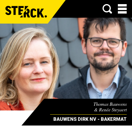
Menu
Thomas Bauwens
& Renée Steyaert
BAUWENS DIRK NV - BAKERMAT