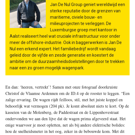
Jan De Nul Group geniet wereldwijd een
sterke reputatie door de grenzen van
maritieme, civiele bouw- en
milieuprojecten te verleggen. De
Luxemburgse groep met kantoor in
Aalst realiseert heel wat cruciale infrastructuur voor onder
meer de offshore-industrie. Ook in baggerwerken is Jan De
Nul een erkend expert. Het familiebedrijf wordt vandaag
geleid door de vijfde en zesde generatie en koestert de
ambitie om de duurzaamheidsdoelstellingen door te trekken
naar een zo groen mogelijk wagenpark.
En dan: ‘heeren, vertrekt’! Samen met onze fotograaf doorkruiste
Christof de Vlaamse Ardennen om de ID.4 op de rooster te leggen. “Een
zalige ervaring. De wagen rijdt feilloos, stil, met het juiste koppel en
behoorlijk wat vermogen (204 pk). Je komt absoluut niets te kort. Op de
kasseien van de Molenberg, de Paddestraat en de Lippenhovestraat
ondervonden we aan den lijve dat de wagen prima afgeveerd staat. Het
enige waarvoor je moet opletten, net als bij andere elektrische bolides:
hou de snelheidsmeter in het oog, zeker in de bebouwde kom. Met dit