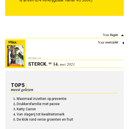
is al een ID.4 verkrijgbaar vanaf 45.500€)
Naar
begin
Naar
overzicht
Artikel uit:
14.
nr
STERCK
.
mei 2021
TOP5
meest gelezen
Maximaal inzetten op preventie
Drukkersfamilie met passie
Katty Carion
Van slagerij tot kwaliteitsmerk
De klok rond verse groenten en fruit