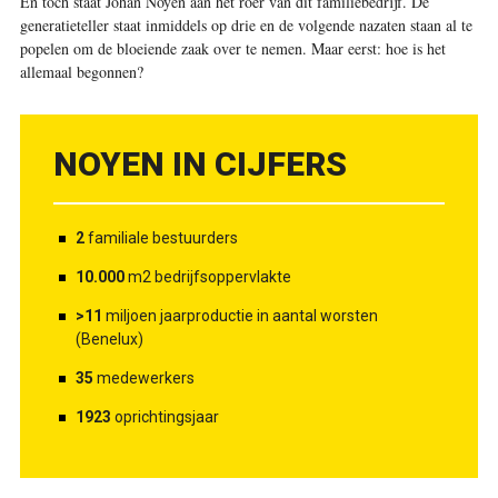
En toch staat Johan Noyen aan het roer van dit familiebedrijf. De
generatieteller staat inmiddels op drie en de volgende nazaten staan al te
popelen om de bloeiende zaak over te nemen. Maar eerst: hoe is het
allemaal begonnen?
NOYEN IN CIJFERS
2
familiale bestuurders
10.000
m2 bedrijfsoppervlakte
>11
miljoen jaarproductie in aantal worsten
(Benelux)
35
medewerkers
1923
oprichtingsjaar