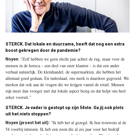
STERCK.
Dat lokale en duurzame, heeft dat nog een extra
boost gekregen door de pandemie?
“Zelf hebben we geen slecht jaar achter de rug, maar voor de
Noyen:
mensen in de horeca – een deel van onze klanten – is dat een ander
verhaal natuurlijk. De kleinhandel, de supermarkten, die hebben het
allemaal goed gedaan. En inderdaad, ons merk is daardoor gegroeid. We
merken dat ook aan de vragen die we krijgen vanuit de retail. Mensen
zijn meer dan vroeger met dat lokale aspect bezig en dat helpt ons heel
zeker vooruit.”
STERCK.
Je vader is gestopt op zijn 54ste. Ga jij ook plots
uit het niets stoppen?
“Ik héb het al gezegd. Ik ben trouwens al de
Noyen
(proest het uit):
54 voorbij intussen. Ik heb een zoon die al zes jaar voor het bedrijf