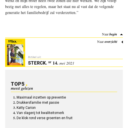
werkt en mijn broer heeft twee zonen die hier werken. We zijn volop
bezig met alles te regelen, maar het staat nu al vast dat de volgende
generatie het familiebedrijf zal verderzetten.”
Naar
begin
Naar
overzicht
Artikel uit:
14.
nr
STERCK
.
mei 2021
TOP5
meest gelezen
Maximaal inzetten op preventie
Drukkersfamilie met passie
Katty Carion
Van slagerij tot kwaliteitsmerk
De klok rond verse groenten en fruit