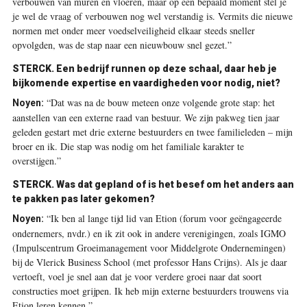
verbouwen van muren en vloeren, maar op een bepaald moment stel je
je wel de vraag of verbouwen nog wel verstandig is. Vermits die nieuwe
normen met onder meer voedselveiligheid elkaar steeds sneller
opvolgden, was de stap naar een nieuwbouw snel gezet.”
STERCK.
Een bedrijf runnen op deze schaal, daar heb je
bijkomende expertise en vaardigheden voor nodig, niet?
“Dat was na de bouw meteen onze volgende grote stap: het
Noyen:
aanstellen van een externe raad van bestuur. We zijn pakweg tien jaar
geleden gestart met drie externe bestuurders en twee familieleden – mijn
broer en ik. Die stap was nodig om het familiale karakter te
overstijgen.”
STERCK.
Was dat gepland of is het besef om het anders aan
te pakken pas later gekomen?
“Ik ben al lange tijd lid van Etion (forum voor geëngageerde
Noyen:
ondernemers, nvdr.) en ik zit ook in andere verenigingen, zoals IGMO
(Impulscentrum Groeimanagement voor Middelgrote Ondernemingen)
bij de Vlerick Business School (met professor Hans Crijns). Als je daar
vertoeft, voel je snel aan dat je voor verdere groei naar dat soort
constructies moet grijpen. Ik heb mijn externe bestuurders trouwens via
Etion leren kennen.”