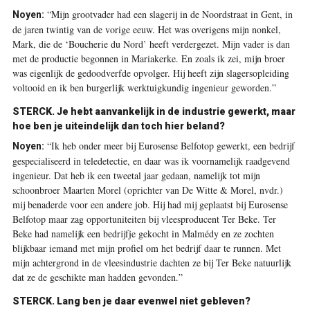
“Mijn grootvader had een slagerij in de Noordstraat in Gent, in
Noyen:
de jaren twintig van de vorige eeuw. Het was overigens mijn nonkel,
Mark, die de ‘Boucherie du Nord’ heeft verdergezet. Mijn vader is dan
met de productie begonnen in Mariakerke. En zoals ik zei, mijn broer
was eigenlijk de gedoodverfde opvolger. Hij heeft zijn slagersopleiding
voltooid en ik ben burgerlijk werktuigkundig ingenieur geworden.”
STERCK.
Je hebt aanvankelijk in de industrie gewerkt, maar
hoe ben je uiteindelijk dan toch hier beland?
“Ik heb onder meer bij Eurosense Belfotop gewerkt, een bedrijf
Noyen:
gespecialiseerd in teledetectie, en daar was ik voornamelijk raadgevend
ingenieur. Dat heb ik een tweetal jaar gedaan, namelijk tot mijn
schoonbroer Maarten Morel (oprichter van De Witte & Morel, nvdr.)
mij benaderde voor een andere job. Hij had mij geplaatst bij Eurosense
Belfotop maar zag opportuniteiten bij vleesproducent Ter Beke. Ter
Beke had namelijk een bedrijfje gekocht in Malmédy en ze zochten
blijkbaar iemand met mijn profiel om het bedrijf daar te runnen. Met
mijn achtergrond in de vleesindustrie dachten ze bij Ter Beke natuurlijk
dat ze de geschikte man hadden gevonden.”
STERCK.
Lang ben je daar evenwel niet gebleven?