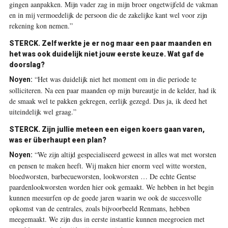
gingen aanpakken. Mijn vader zag in mijn broer ongetwijfeld de vakman
en in mij vermoedelijk de persoon die de zakelijke kant wel voor zijn
rekening kon nemen.”
STERCK.
Zelf werkte je er nog maar een paar maanden en
het was ook duidelijk niet jouw eerste keuze. Wat gaf de
doorslag?
“Het was duidelijk niet het moment om in die periode te
Noyen:
solliciteren. Na een paar maanden op mijn bureautje in de kelder, had ik
de smaak wel te pakken gekregen, eerlijk gezegd. Dus ja, ik deed het
uiteindelijk wel graag.”
STERCK.
Zijn jullie meteen een eigen koers gaan varen,
was er überhaupt een plan?
“We zijn altijd gespecialiseerd geweest in alles wat met worsten
Noyen:
en pensen te maken heeft. Wij maken hier enorm veel witte worsten,
bloedworsten, barbecueworsten, lookworsten … De echte Gentse
paardenlookworsten worden hier ook gemaakt. We hebben in het begin
kunnen meesurfen op de goede jaren waarin we ook de succesvolle
opkomst van de centrales, zoals bijvoorbeeld Renmans, hebben
meegemaakt. We zijn dus in eerste instantie kunnen meegroeien met