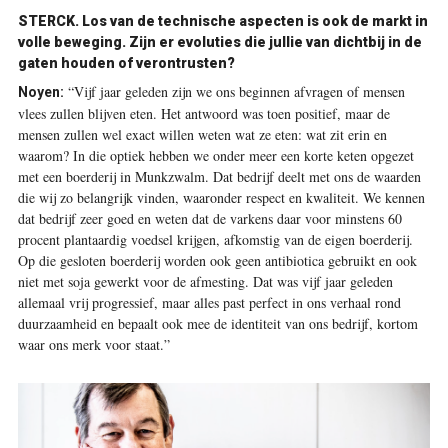
STERCK.
Los van de technische aspecten is ook de markt in
volle beweging. Zijn er evoluties die jullie van dichtbij in de
gaten houden of verontrusten?
“Vijf jaar geleden zijn we ons beginnen afvragen of mensen
Noyen:
vlees zullen blijven eten. Het antwoord was toen positief, maar de
mensen zullen wel exact willen weten wat ze eten: wat zit erin en
waarom? In die optiek hebben we onder meer een korte keten opgezet
met een boerderij in Munkzwalm. Dat bedrijf deelt met ons de waarden
die wij zo belangrijk vinden, waaronder respect en kwaliteit. We kennen
dat bedrijf zeer goed en weten dat de varkens daar voor minstens 60
procent plantaardig voedsel krijgen, afkomstig van de eigen boerderij.
Op die gesloten boerderij worden ook geen antibiotica gebruikt en ook
niet met soja gewerkt voor de afmesting. Dat was vijf jaar geleden
allemaal vrij progressief, maar alles past perfect in ons verhaal rond
duurzaamheid en bepaalt ook mee de identiteit van ons bedrijf, kortom
waar ons merk voor staat.”