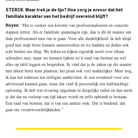
STERCK.
Waar trek je de lijn? Hoe zorg je ervoor dat het
familiale karakter van het bedrijf overeind blijft?
“Het is veeleer een kwestie van professionaliseren en concrete
Noyen:
stappen zetten. Als er familiale spanningen zijn, dan is dit de manier om
daar professioneel mee om te gaan. Voor alle duidelijkheid: ik heb altijd
goed met mijn broer kunnen samenwerken en we hadden en deden ook
echt beiden ons ding. We keken en kijken eigenlijk nooit over elkaar
schouders mee, maar we kunnen tijdens zo’n raad van bestuur nu wel
alles op tafel leggen en bespreken. Ik vind dat je de zaken op die manier
niet alleen beter kunt plaatsen, het praat ook veel makkelijker. Meer nog,
ik kan het iedereen ten stelligste aanbevelen. Je zou eventueel voor een
adviesraad kunnen gaan, maar dat vind ik persoonlijk een halfslachtige
oplossing. Ik heb wat ervaring opgedaan in dergelijke raden en dan merk
je dat dat na verloop van tijd lakser wordt en zelfs ophoudt te bestaan.
Een raad van bestuur, dat is van een andere orde. Dat is bindend, dat
gaat om verantwoordelijkheden.”