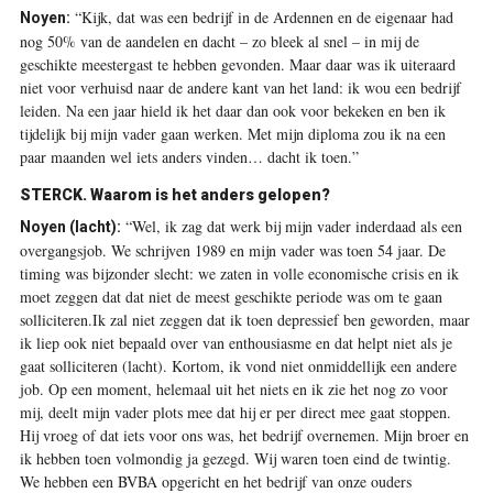
“Kijk, dat was een bedrijf in de Ardennen en de eigenaar had
Noyen:
nog 50% van de aandelen en dacht – zo bleek al snel – in mij de
geschikte meestergast te hebben gevonden. Maar daar was ik uiteraard
niet voor verhuisd naar de andere kant van het land: ik wou een bedrijf
leiden. Na een jaar hield ik het daar dan ook voor bekeken en ben ik
tijdelijk bij mijn vader gaan werken. Met mijn diploma zou ik na een
paar maanden wel iets anders vinden… dacht ik toen.”
STERCK.
Waarom is het anders gelopen?
“Wel, ik zag dat werk bij mijn vader inderdaad als een
Noyen
(lacht):
overgangsjob. We schrijven 1989 en mijn vader was toen 54 jaar. De
timing was bijzonder slecht: we zaten in volle economische crisis en ik
moet zeggen dat dat niet de meest geschikte periode was om te gaan
solliciteren.Ik zal niet zeggen dat ik toen depressief ben geworden, maar
ik liep ook niet bepaald over van enthousiasme en dat helpt niet als je
gaat solliciteren (lacht). Kortom, ik vond niet onmiddellijk een andere
job. Op een moment, helemaal uit het niets en ik zie het nog zo voor
mij, deelt mijn vader plots mee dat hij er per direct mee gaat stoppen.
Hij vroeg of dat iets voor ons was, het bedrijf overnemen. Mijn broer en
ik hebben toen volmondig ja gezegd. Wij waren toen eind de twintig.
We hebben een BVBA opgericht en het bedrijf van onze ouders