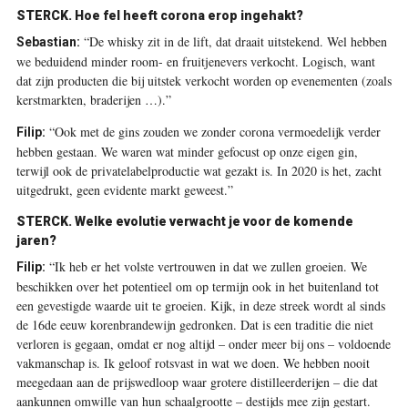
STERCK.
Hoe fel heeft corona erop ingehakt?
“De whisky zit in de lift, dat draait uitstekend. Wel hebben
Sebastian:
we beduidend minder room- en fruitjenevers verkocht. Logisch, want
dat zijn producten die bij uitstek verkocht worden op evenementen (zoals
kerstmarkten, braderijen …).”
“Ook met de gins zouden we zonder corona vermoedelijk verder
Filip:
hebben gestaan. We waren wat minder gefocust op onze eigen gin,
terwijl ook de privatelabelproductie wat gezakt is. In 2020 is het, zacht
uitgedrukt, geen evidente markt geweest.”
STERCK.
Welke evolutie verwacht je voor de komende
jaren?
“Ik heb er het volste vertrouwen in dat we zullen groeien. We
Filip:
beschikken over het potentieel om op termijn ook in het buitenland tot
een gevestigde waarde uit te groeien. Kijk, in deze streek wordt al sinds
de 16de eeuw korenbrandewijn gedronken. Dat is een traditie die niet
verloren is gegaan, omdat er nog altijd – onder meer bij ons – voldoende
vakmanschap is. Ik geloof rotsvast in wat we doen. We hebben nooit
meegedaan aan de prijswedloop waar grotere distilleerderijen – die dat
aankunnen omwille van hun schaalgrootte – destijds mee zijn gestart.