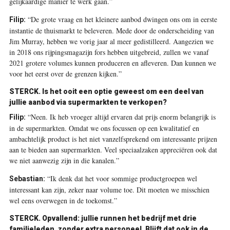
gelijkaardige manier te werk gaan.”
“De grote vraag en het kleinere aanbod dwingen ons om in eerste
Filip:
instantie de thuismarkt te beleveren. Mede door de onderscheiding van
Jim Murray, hebben we vorig jaar al meer gedistilleerd. Aangezien we
in 2018 ons rijpingsmagazijn fors hebben uitgebreid, zullen we vanaf
2021 grotere volumes kunnen produceren en afleveren. Dan kunnen we
voor het eerst over de grenzen kijken.”
STERCK.
Is het ooit een optie geweest om een deel van
jullie aanbod via supermarkten te verkopen?
“Neen. Ik heb vroeger altijd ervaren dat prijs enorm belangrijk is
Filip:
in de supermarkten. Omdat we ons focussen op een kwalitatief en
ambachtelijk product is het niet vanzelfsprekend om interessante prijzen
aan te bieden aan supermarkten. Veel speciaalzaken appreciëren ook dat
we niet aanwezig zijn in die kanalen.”
“Ik denk dat het voor sommige productgroepen wel
Sebastian:
interessant kan zijn, zeker naar volume toe. Dit moeten we misschien
wel eens overwegen in de toekomst.”
STERCK.
Opvallend: jullie runnen het bedrijf met drie
familieleden, zonder extra personeel. Blijft dat ook in de