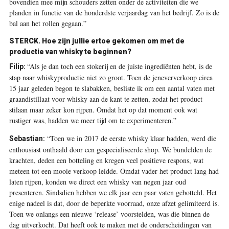
bovendien mee mijn schouders zetten onder de activiteiten die we
planden in functie van de honderdste verjaardag van het bedrijf. Zo is de
bal aan het rollen gegaan.”
STERCK.
Hoe zijn jullie ertoe gekomen om met de
productie van whisky te beginnen?
“Als je dan toch een stokerij en de juiste ingrediënten hebt, is de
Filip:
stap naar whiskyproductie niet zo groot. Toen de jeneververkoop circa
15 jaar geleden begon te slabakken, besliste ik om een aantal vaten met
graandistillaat voor whisky aan de kant te zetten, zodat het product
stilaan maar zeker kon rijpen. Omdat het op dat moment ook wat
rustiger was, hadden we meer tijd om te experimenteren.”
“Toen we in 2017 de eerste whisky klaar hadden, werd die
Sebastian:
enthousiast onthaald door een gespecialiseerde shop. We bundelden de
krachten, deden een botteling en kregen veel positieve respons, wat
meteen tot een mooie verkoop leidde. Omdat vader het product lang had
laten rijpen, konden we direct een whisky van negen jaar oud
presenteren. Sindsdien hebben we elk jaar een paar vaten gebotteld. Het
enige nadeel is dat, door de beperkte voorraad, onze afzet gelimiteerd is.
Toen we onlangs een nieuwe ‘release’ voorstelden, was die binnen de
dag uitverkocht. Dat heeft ook te maken met de onderscheidingen van