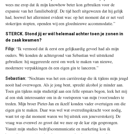
wees me erop dat ik mijn knowhow beter kon gebruiken voor de
expansie van het familiebedrijf. De tijd heeft uitgewezen dat hij gelijk
had, hoewel het allerminst evident was: op het moment dat er net veel
stokerijen stopten, openden wij een gloednieuwe accommodatie.”
STERCK.
Stond jij er wél helemaal achter toen je zonen in
de zaak kwamen?
“Ik vermoed dat ik eerst een gelijkaardig gevoel had als mijn
Filip:
ouders. We konden de achtergrond van Sebastian wel uitstekend
gebruiken: hij suggereerde eerst om werk te maken van nieuwe,
modernere verpakkingen én een eigen gin te lanceren.”
“Nochtans was het een carrièrestap die ik tijdens mijn jeugd
Sebastian:
nooit had overwogen. Als je jong bent, spreekt alcohol je minder aan.
Toen gin tijdens mijn studietijd aan een felle opmars begon, leek het mij
al een stuk interessanter om in de voetsporen van mijn (voor)ouders te
treden. Mijn broer Pieter-Jan en ikzelf konden vader overtuigen om die
eigen gin te maken. Daar was wel wat overredingskracht voor nodig,
want tot op dat moment waren we bij uitstek een jeneverstokerij. De
vraag was evenwel zo groot dat we mee op de kar zijn gesprongen.
Vanuit mijn studies bedrijfscommunicatie en marketing kon ik