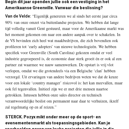
Begin dit jaar openden jullie ook een vestiging in het
Amerikaanse Greenville. Vanwaar die beslissing?
“Eigenlijk genereren we al sinds het eerste jaar circa
Van de Velde:
90% van onze omzet via buitenlandse projecten. We hebben dat lange
tijd volledig vanuit Gent gestuurd, maar voor de Amerikaanse markt was
het moment gekomen om naar een andere aanpak over te schakelen. In
de VS bevinden zich heel wat maakbedrijven, die zich bovendien ook
profileren tot ‘early adopters’ van nieuwe technologieën. We hebben
specifiek voor Greenville (South Carolina) gekozen omdat er veel
industrie gegroepeerd is, de economie daar sterk groeit én er ook al een
partner zat waarmee we nauw samenwerken. De opstart is vrij vlot
verlopen, omdat we die grotendeels via een Belgische ‘clan’ hebben
verzorgd. Uit ervaringen van andere bedrijven weten we dat de keuze
voor een lokale ‘country manager’ risicovol is: het kan meevallen, maar
ook fel tegenvallen. Initieel zijn we er met drie mensen naartoe
getrokken. Intussen hebben onze sales director en technisch
verantwoordelijke beslist om permanent naar daar te verhuizen, ikzelf
zal regelmatig op en af reizen.”
STERCK.
Pozyx mikt onder meer op de sport- en
evenementenmarkt als toepassingsgebieden. Kan je