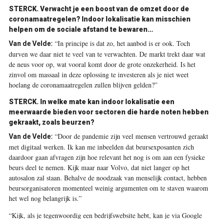
STERCK.
Verwacht je een boost van de omzet door de
coronamaatregelen? Indoor lokalisatie kan misschien
helpen om de sociale afstand te bewaren…
“In principe is dat zo, het aanbod is er ook. Toch
Van de Velde:
durven we daar niet te veel van te verwachten. De markt trekt daar wat
de neus voor op, wat vooral komt door de grote onzekerheid. Is het
zinvol om massaal in deze oplossing te investeren als je niet weet
hoelang de coronamaatregelen zullen blijven gelden?”
STERCK.
In welke mate kan indoor lokalisatie een
meerwaarde bieden voor sectoren die harde noten hebben
gekraakt, zoals beurzen?
“Door de pandemie zijn veel mensen vertrouwd geraakt
Van de Velde:
met digitaal werken. Ik kan me inbeelden dat beursexposanten zich
daardoor gaan afvragen zijn hoe relevant het nog is om aan een fysieke
beurs deel te nemen. Kijk maar naar Volvo, dat niet langer op het
autosalon zal staan. Behalve de noodzaak van menselijk contact, hebben
beursorganisatoren momenteel weinig argumenten om te staven waarom
het wel nog belangrijk is.”
“Kijk, als je tegenwoordig een bedrijfswebsite hebt, kan je via Google