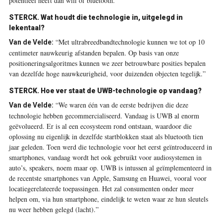
potentieel heeft dan wifi of bluetooth.”
STERCK.
Wat houdt die technologie in, uitgelegd in
lekentaal?
“Met ultrabreedbandtechnologie kunnen we tot op 10
Van de Velde:
centimeter nauwkeurig afstanden bepalen. Op basis van onze
positioneringsalgoritmes kunnen we zeer betrouwbare posities bepalen
van dezelfde hoge nauwkeurigheid, voor duizenden objecten tegelijk.”
STERCK.
Hoe ver staat de UWB-technologie op vandaag?
“We waren één van de eerste bedrijven die deze
Van de Velde:
technologie hebben gecommercialiseerd. Vandaag is UWB al enorm
geëvolueerd. Er is al een ecosysteem rond ontstaan, waardoor die
oplossing nu eigenlijk in dezelfde startblokken staat als bluetooth tien
jaar geleden. Toen werd die technologie voor het eerst geïntroduceerd in
smartphones, vandaag wordt het ook gebruikt voor audiosystemen in
auto’s, speakers, noem maar op. UWB is intussen al geïmplementeerd in
de recentste smartphones van Apple, Samsung en Huawei, vooral voor
locatiegerelateerde toepassingen. Het zal consumenten onder meer
helpen om, via hun smartphone, eindelijk te weten waar ze hun sleutels
nu weer hebben gelegd (lacht).”