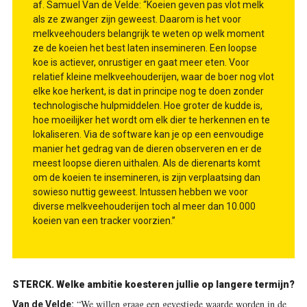
af. Samuel Van de Velde: “Koeien geven pas vlot melk
als ze zwanger zijn geweest. Daarom is het voor
melkveehouders belangrijk te weten op welk moment
ze de koeien het best laten insemineren. Een loopse
koe is actiever, onrustiger en gaat meer eten. Voor
relatief kleine melkveehouderijen, waar de boer nog vlot
elke koe herkent, is dat in principe nog te doen zonder
technologische hulpmiddelen. Hoe groter de kudde is,
hoe moeilijker het wordt om elk dier te herkennen en te
lokaliseren. Via de software kan je op een eenvoudige
manier het gedrag van de dieren observeren en er de
meest loopse dieren uithalen. Als de dierenarts komt
om de koeien te insemineren, is zijn verplaatsing dan
sowieso nuttig geweest. Intussen hebben we voor
diverse melkveehouderijen toch al meer dan 10.000
koeien van een tracker voorzien.”
STERCK.
Welke ambitie koesteren jullie op langere termijn?
“We willen graag een gevestigde waarde worden in de
Van de Velde: