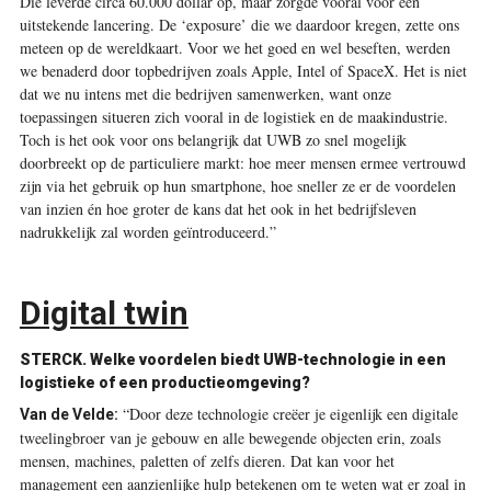
Die leverde circa 60.000 dollar op, maar zorgde vooral voor een
uitstekende lancering. De ‘exposure’ die we daardoor kregen, zette ons
meteen op de wereldkaart. Voor we het goed en wel beseften, werden
we benaderd door topbedrijven zoals Apple, Intel of SpaceX. Het is niet
dat we nu intens met die bedrijven samenwerken, want onze
toepassingen situeren zich vooral in de logistiek en de maakindustrie.
Toch is het ook voor ons belangrijk dat UWB zo snel mogelijk
doorbreekt op de particuliere markt: hoe meer mensen ermee vertrouwd
zijn via het gebruik op hun smartphone, hoe sneller ze er de voordelen
van inzien én hoe groter de kans dat het ook in het bedrijfsleven
nadrukkelijk zal worden geïntroduceerd.”
Digital twin
STERCK.
Welke voordelen biedt UWB-technologie in een
logistieke of een productieomgeving?
“Door deze technologie creëer je eigenlijk een digitale
Van de Velde:
tweelingbroer van je gebouw en alle bewegende objecten erin, zoals
mensen, machines, paletten of zelfs dieren. Dat kan voor het
management een aanzienlijke hulp betekenen om te weten wat er zoal in