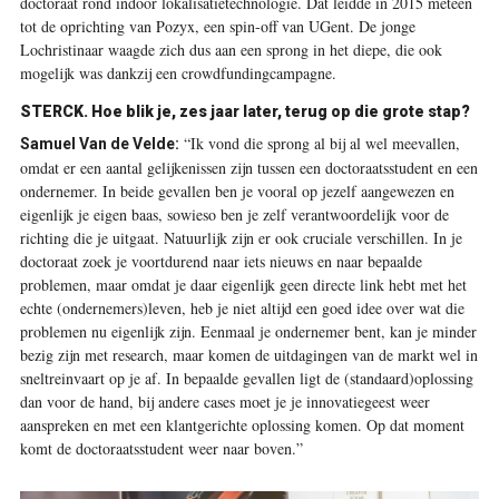
doctoraat rond indoor lokalisatietechnologie. Dat leidde in 2015 meteen
tot de oprichting van Pozyx, een spin-off van UGent. De jonge
Lochristinaar waagde zich dus aan een sprong in het diepe, die ook
mogelijk was dankzij een crowdfundingcampagne.
STERCK.
Hoe blik je, zes jaar later, terug op die grote stap?
“Ik vond die sprong al bij al wel meevallen,
Samuel Van de Velde:
omdat er een aantal gelijkenissen zijn tussen een doctoraatsstudent en een
ondernemer. In beide gevallen ben je vooral op jezelf aangewezen en
eigenlijk je eigen baas, sowieso ben je zelf verantwoordelijk voor de
richting die je uitgaat. Natuurlijk zijn er ook cruciale verschillen. In je
doctoraat zoek je voortdurend naar iets nieuws en naar bepaalde
problemen, maar omdat je daar eigenlijk geen directe link hebt met het
echte (ondernemers)leven, heb je niet altijd een goed idee over wat die
problemen nu eigenlijk zijn. Eenmaal je ondernemer bent, kan je minder
bezig zijn met research, maar komen de uitdagingen van de markt wel in
sneltreinvaart op je af. In bepaalde gevallen ligt de (standaard)oplossing
dan voor de hand, bij andere cases moet je je innovatiegeest weer
aanspreken en met een klantgerichte oplossing komen. Op dat moment
komt de doctoraatsstudent weer naar boven.”