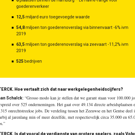
goederenverkeer
12,5
miljard euro toegevoegde waarde
54,8
miljoen ton goederenoverslag via binnenvaart -6% ivm
2019
63,5
miljoen ton goederenoverslag via zeevaart -11,2% ivm
2019
525
bedrijven
TERCK.
Hoe vertaalt zich dat naar werkgelegenheidscijfers?
“Grosso modo kan je stellen dat we garant staan voor 100.000 jo
an Schalck:
rspreid over 525 ondernemingen. Het gaat over 49.134 directe arbeidsplaatsen 
.315 onrechtstreekse jobs. De verdeling tussen het Zeeuwse en het Gentse deel i
arbij al jarenlang min of meer dezelfde, met respectievelijk circa 35.000 en 65.
bs.”
TERCK.
Is dat vooral de verdienste van grotere spelers, zoals Volv