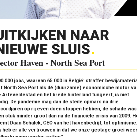
UITKIJKEN NAAR
NIEUWE SLUIS
ector Haven - North Sea Port
0.000 jobs, waarvan 65.000 in België: straffer bewijsmateri
at North Sea Port als dé (duurzame) economische motor va
 Arteveldestad en het brede hinterland fungeert, is niet
dig. De pandemie mag dan de steile opmars na drie
cordjaren op rij even doen stoppen hebben, de schade was
n stuk minder groot dan na de financiële crisis van 2009. H
emt Daan Schalck, CEO van het havenbedrijf, tot optimisme
k heb er alle vertrouwen in dat we onze gestage groei wee
llen kunnen verder zetten.”