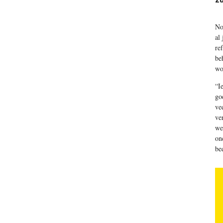
N
o
al
re
be
wo
“I
go
ve
ve
we
on
be