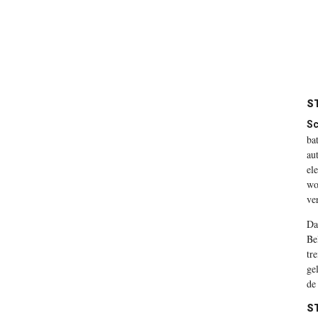
S
Sc
ba
au
el
wo
ve
Da
Be
tr
ge
de
S