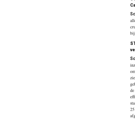
Ca
Sc
al
cr
bij
S
ve
Sc
in
om
zi
ge
de
ef
st
25
af