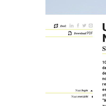
Deel:
Download
PDF
S
10
d
de
no
re
ee
Naar
begin
st
Naar
overzicht
“I
zu