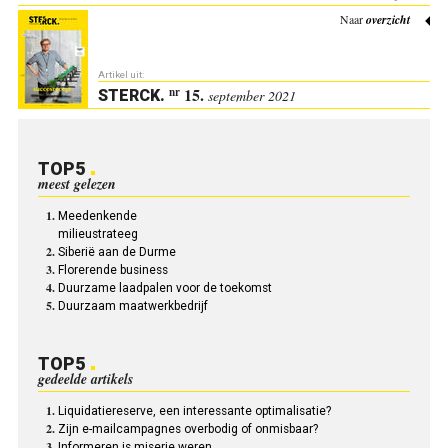
Naar
overzicht
Artikel uit:
15.
nr
STERCK
.
september 2021
TOP5
meest gelezen
Meedenkende
milieustrateeg
Siberië aan de Durme
Florerende business
Duurzame laadpalen voor de toekomst
Duurzaam maatwerkbedrijf
TOP5
gedeelde artikels
Liquidatiereserve, een interessante optimalisatie?
Zijn e-mailcampagnes overbodig of onmisbaar?
Informeren is miserie weren