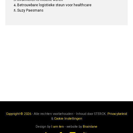
Betrouwbare logistieke steun voor healthcare
Suzy Paesmans
Copyright © 2026
- Alle rechten voorbehouden - Inhoud door
STERCK.
Privacybeleid
&
Cookie Instellingen
Design by
I am ten
- website by
Brainlane