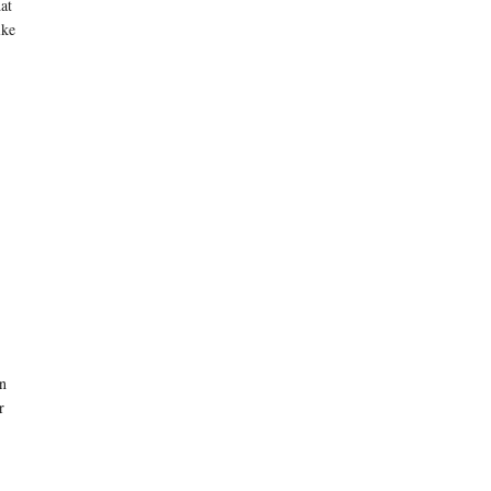
at
lke
un
r