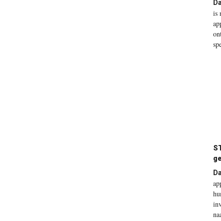
Da
is
ap
on
sp
S
ge
Da
ap
hu
in
na