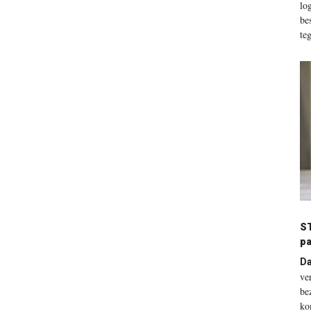
lo
be
te
S
pa
Da
ve
be
ko