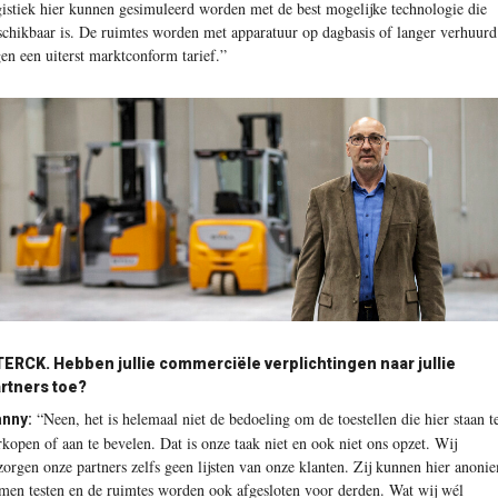
gistiek hier kunnen gesimuleerd worden met de best mogelijke technologie die
schikbaar is. De ruimtes worden met apparatuur op dagbasis of langer verhuurd
gen een uiterst marktconform tarief.”
TERCK.
Hebben jullie commerciële verplichtingen naar jullie
rtners toe?
“Neen, het is helemaal niet de bedoeling om de toestellen die hier staan t
nny:
rkopen of aan te bevelen. Dat is onze taak niet en ook niet ons opzet. Wij
zorgen onze partners zelfs geen lijsten van onze klanten. Zij kunnen hier anoni
men testen en de ruimtes worden ook afgesloten voor derden. Wat wij wél