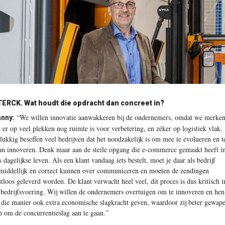
TERCK.
Wat houdt die opdracht dan concreet in?
“We willen innovatie aanwakkeren bij de ondernemers, omdat we merke
nny:
t er op veel plekken nog ruimte is voor verbetering, en zéker op logistiek vlak.
lukkig beseffen veel bedrijven dat het noodzakelijk is om mee te evolueren en t
an innoveren. Denk maar aan de steile opgang die e-commerce gemaakt heeft i
s dagelijkse leven. Als een klant vandaag iets bestelt, moet je daar als bedrijf
middellijk en correct kunnen over communiceren en moeten de zendingen
utloos geleverd worden. De klant verwacht heel veel, dit proces is dus kritisch i
 bedrijfsvoering. Wij willen de ondernemers overtuigen om te innoveren en hen
 die manier ook extra economische slagkracht geven, waardoor zij beter gewap
jn om de concurrentieslag aan te gaan.”