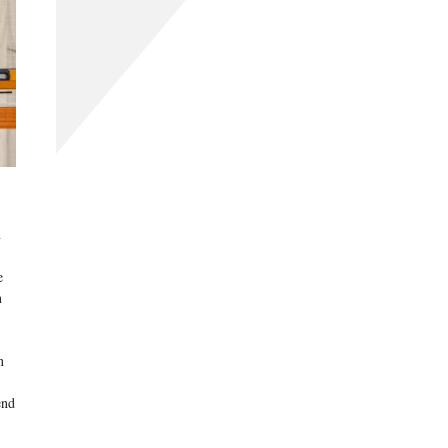
n
e
n
n
end