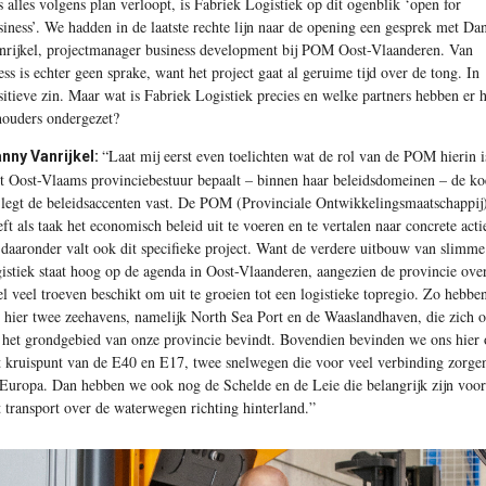
s alles volgens plan verloopt, is Fabriek Logistiek op dit ogenblik ‘open for
siness’. We hadden in de laatste rechte lijn naar de opening een gesprek met Da
nrijkel, projectmanager business development bij POM Oost-Vlaanderen. Van
ress is echter geen sprake, want het project gaat al geruime tijd over de tong. In
sitieve zin. Maar wat is Fabriek Logistiek precies en welke partners hebben er 
houders ondergezet?
“Laat mij eerst even toelichten wat de rol van de POM hierin i
nny Vanrijkel:
t Oost-Vlaams provinciebestuur bepaalt – binnen haar beleidsdomeinen – de ko
 legt de beleidsaccenten vast. De POM (Provinciale Ontwikkelingsmaatschappij
eft als taak het economisch beleid uit te voeren en te vertalen naar concrete acti
 daaronder valt ook dit specifieke project. Want de verdere uitbouw van slimme
gistiek staat hoog op de agenda in Oost-Vlaanderen, aangezien de provincie ove
el veel troeven beschikt om uit te groeien tot een logistieke topregio. Zo hebbe
 hier twee zeehavens, namelijk North Sea Port en de Waaslandhaven, die zich 
 het grondgebied van onze provincie bevindt. Bovendien bevinden we ons hier
t kruispunt van de E40 en E17, twee snelwegen die voor veel verbinding zorge
 Europa. Dan hebben we ook nog de Schelde en de Leie die belangrijk zijn voor
t transport over de waterwegen richting hinterland.”