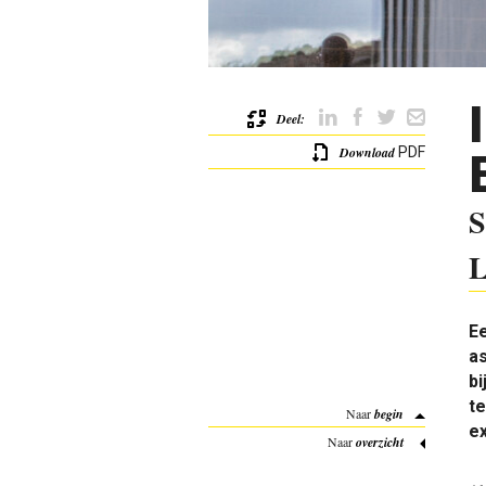
Deel:
Download
PDF
S
L
Ee
as
bi
te
Naar
begin
ex
Naar
overzicht