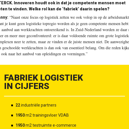
TERCK.
Innoveren houdt ook in dat je competente mensen moet
ten te vinden. Welke rol kan de ‘fabriek’ daarin spelen?
“Naast onze focus op logistiek zetten we ook volop in op de arbeidsmarkt
nny:
nt je kunt geen logistieke topregio worden als je geen competente mensen hebt
t aanbod aan werkkrachten ontoereikend is. In Zuid-Nederland worden ze daar
er en meer mee geconfronteerd: er is daar voldoende ruimte om grote logistiek
mplexen neer te zetten, maar ze vinden er de juiste mensen niet. De aanwezighe
n geschoolde werkkrachten is dan ook van essentieel belang. Om die reden kijk
 ook naar het aanbod van opleidingen en vormingen.”
FABRIEK LOGISTIEK
IN CIJFERS
22
industriële partners
1950
m2 trainingsvloer VDAB
1950
m2 testruimte e-commerce