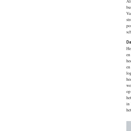
A
l
bu
Va
st
po
sc
Da
He
en
he
en
lo
he
we
op
he
in
he