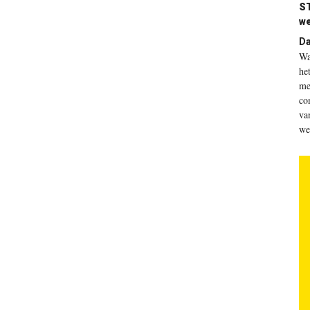
S
we
Da
Wa
he
me
co
va
we