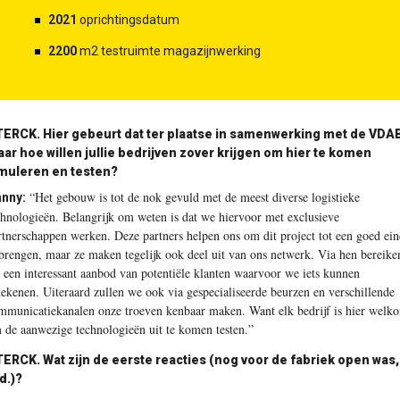
2021
oprichtingsdatum
2200
m2 testruimte magazijnwerking
TERCK.
Hier gebeurt dat ter plaatse in samenwerking met de VDAB
ar hoe willen jullie bedrijven zover krijgen om hier te komen
muleren en testen?
“Het gebouw is tot de nok gevuld met de meest diverse logistieke
nny:
chnologieën. Belangrijk om weten is dat we hiervoor met exclusieve
rtnerschappen werken. Deze partners helpen ons om dit project tot een goed ei
 brengen, maar ze maken tegelijk ook deel uit van ons netwerk. Via hen bereike
 een interessant aanbod van potentiële klanten waarvoor we iets kunnen
tekenen. Uiteraard zullen we ook via gespecialiseerde beurzen en verschillende
mmunicatiekanalen onze troeven kenbaar maken. Want elk bedrijf is hier welk
 de aanwezige technologieën uit te komen testen.”
TERCK.
Wat zijn de eerste reacties (nog voor de fabriek open was,
d.)?