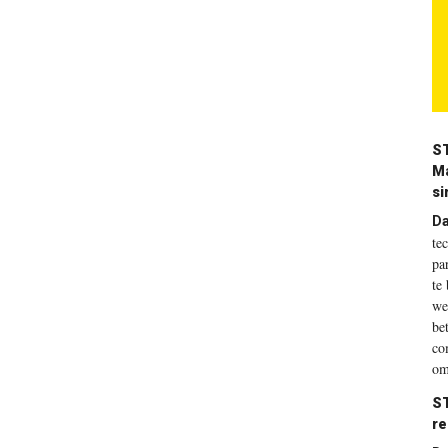
S
Ma
si
Da
te
pa
te
we
be
co
om
S
re