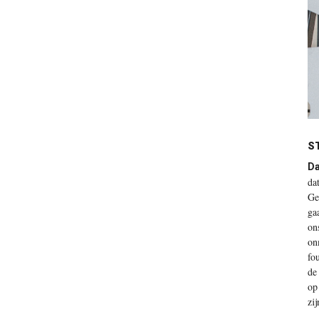
S
Da
da
Ge
ga
on
on
fo
de
op
zi