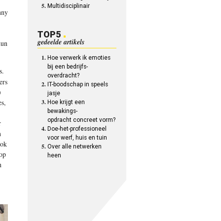
Multidisciplinair
nny
TOP5
gedeelde artikels
hun
Hoe verwerk ik emoties
bij een bedrijfs-
s.
overdracht?
ers
IT-boodschap in speels
)
jasje
es,
Hoe krijgt een
bewakings-
opdracht concreet vorm?
r
Doe-het-professioneel
n
voor werf, huis en tuin
ook
Over alle netwerken
 op
heen
n