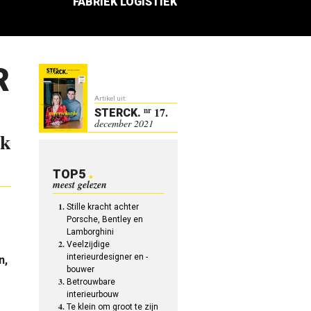
FABRIEK LOGISTIEK
R
Artikel uit:
17.
nr
STERCK
.
december 2021
ek
TOP5
meest gelezen
Stille kracht achter
Porsche, Bentley en
Lamborghini
Veelzijdige
interieurdesigner en -
n,
bouwer
Betrouwbare
interieurbouw
Te klein om groot te zijn