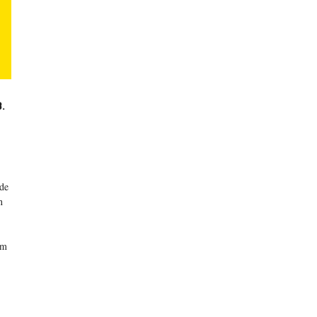
.
nde
n
om