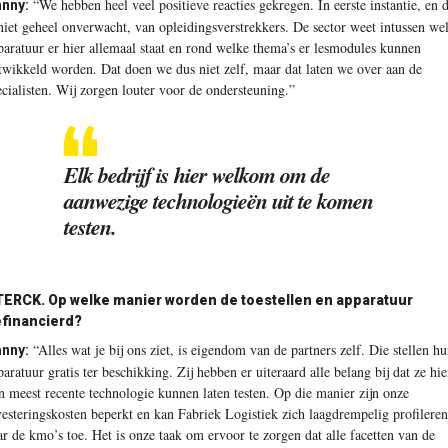
“We hebben heel veel positieve reacties gekregen. In eerste instantie, en d
nny:
 niet geheel onverwacht, van opleidingsverstrekkers. De sector weet intussen we
paratuur er hier allemaal staat en rond welke thema’s er lesmodules kunnen
twikkeld worden. Dat doen we dus niet zelf, maar dat laten we over aan de
ecialisten. Wij zorgen louter voor de ondersteuning.”
Elk bedrijf is hier welkom om de
aanwezige technologieën uit te komen
testen.
TERCK.
Op welke manier worden de toestellen en apparatuur
financierd?
“Alles wat je bij ons ziet, is eigendom van de partners zelf. Die stellen h
nny:
paratuur gratis ter beschikking. Zij hebben er uiteraard alle belang bij dat ze hie
n meest recente technologie kunnen laten testen. Op die manier zijn onze
vesteringskosten beperkt en kan Fabriek Logistiek zich laagdrempelig profileren
ar de kmo’s toe. Het is onze taak om ervoor te zorgen dat alle facetten van de