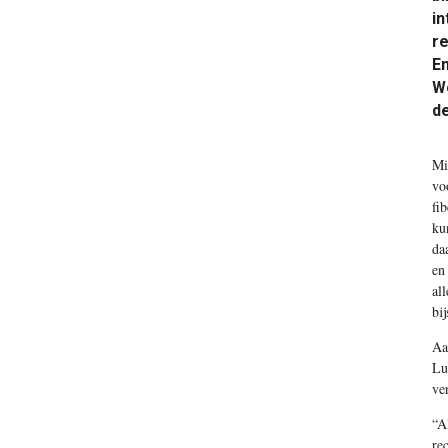
in
re
En
We
de
Mi
vo
fi
ku
da
en
al
bi
Aa
Lu
ve
“A
re