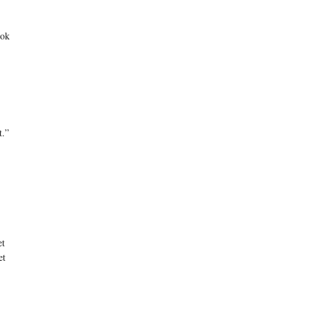
ook
t.”
et
et