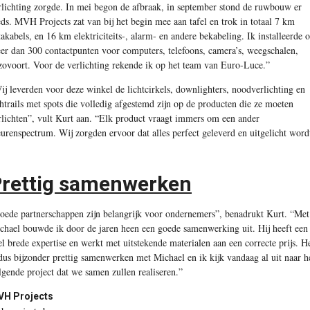
rlichting zorgde. In mei begon de afbraak, in september stond de ruwbouw er
eds. MVH Projects zat van bij het begin mee aan tafel en trok in totaal 7 km
takabels, en 16 km elektriciteits-, alarm- en andere bekabeling. Ik installeerde 
er dan 300 contactpunten voor computers, telefoons, camera’s, weegschalen,
zovoort. Voor de verlichting rekende ik op het team van Euro-Luce.”
ij leverden voor deze winkel de lichtcirkels, downlighters, noodverlichting en
ghtrails met spots die volledig afgestemd zijn op de producten die ze moeten
rlichten”, vult Kurt aan. “Elk product vraagt immers om een ander
eurenspectrum. Wij zorgden ervoor dat alles perfect geleverd en uitgelicht word
rettig samenwerken
oede partnerschappen zijn belangrijk voor ondernemers”, benadrukt Kurt. “Met
chael bouwde ik door de jaren heen een goede samenwerking uit. Hij heeft een
el brede expertise en werkt met uitstekende materialen aan een correcte prijs. H
 dus bijzonder prettig samenwerken met Michael en ik kijk vandaag al uit naar h
lgende project dat we samen zullen realiseren.”
H Projects