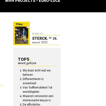
MVH PROJECTS - EURO-LUCE
Artikel uit:
18.
nr
STERCK
.
maart 2022
TOP5
meest gelezen
Wij doen écht wat we
beloven
Differentiëren is
essentieel
Van ‘koffiemoleken’ tot
wereldspeler
Waarom renoveren een
interessante keuze is
De efficiëntie-