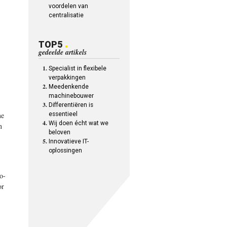
voordelen van
centralisatie
TOP5
gedeelde artikels
Specialist in flexibele
verpakkingen
Meedenkende
machinebouwer
Differentiëren is
me
essentieel
Wij doen écht wat we
n
beloven
Innovatieve IT-
oplossingen
o-
or