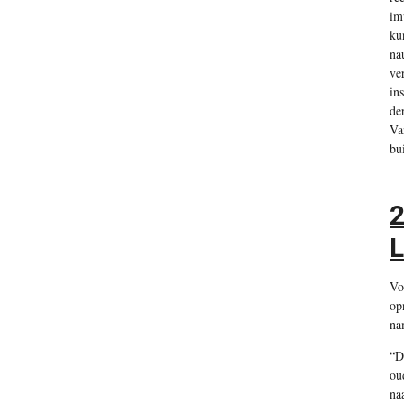
im
ku
na
ve
in
de
Va
bu
2
Vo
op
na
“D
ou
na