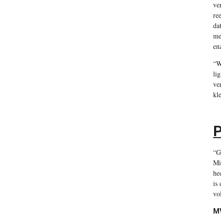
ve
re
da
me
en
“W
li
ve
kl
P
“G
Mi
he
is
vo
MV