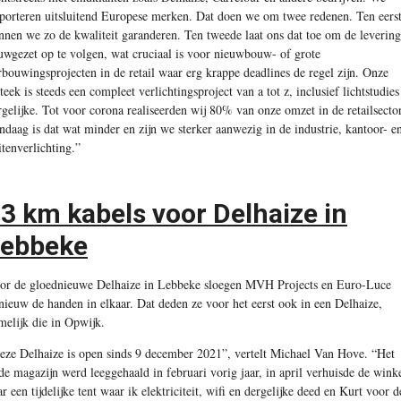
porteren uitsluitend Europese merken. Dat doen we om twee redenen. Ten eers
nnen we zo de kwaliteit garanderen. Ten tweede laat ons dat toe om de levering
uwgezet op te volgen, wat cruciaal is voor nieuwbouw- of grote
rbouwingsprojecten in de retail waar erg krappe deadlines de regel zijn. Onze
steek is steeds een compleet verlichtingsproject van a tot z, inclusief lichtstudies
rgelijke. Tot voor corona realiseerden wij 80% van onze omzet in de retailsector
ndaag is dat wat minder en zijn we sterker aanwezig in de industrie, kantoor- e
itenverlichting.”
3 km kabels voor Delhaize in
Lebbeke
or de gloednieuwe Delhaize in Lebbeke sloegen MVH Projects en Euro-Luce
nieuw de handen in elkaar. Dat deden ze voor het eerst ook in een Delhaize,
melijk die in Opwijk.
eze Delhaize is open sinds 9 december 2021”, vertelt Michael Van Hove. “Het
de magazijn werd leeggehaald in februari vorig jaar, in april verhuisde de wink
ar een tijdelijke tent waar ik elektriciteit, wifi en dergelijke deed en Kurt voor d