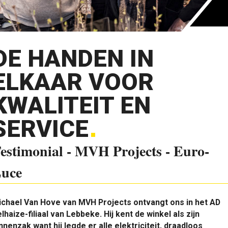
DE HANDEN IN
ELKAAR VOOR
KWALITEIT EN
SERVICE
estimonial - MVH Projects - Euro-
uce
ichael Van Hove van MVH Projects ontvangt ons in het AD
lhaize-filiaal van Lebbeke. Hij kent de winkel als zijn
nnenzak want hij legde er alle elektriciteit, draadloos