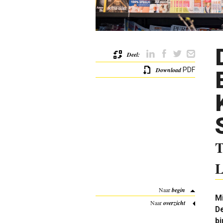
Deel:
Download
PDF
T
L
Naar
begin
M
Naar
overzicht
De
bi