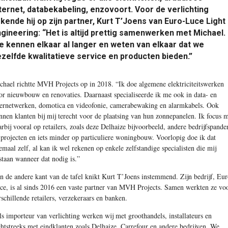
ternet, databekabeling, enzovoort. Voor de verlichting
kende hij op zijn partner, Kurt T’Joens van Euro-Luce Light
gineering: “Het is altijd prettig samenwerken met Michael.
 kennen elkaar al langer en weten van elkaar dat we
zelfde kwalitatieve service en producten bieden.”
chael richtte MVH Projects op in 2018. “Ik doe algemene elektriciteitswerken
or nieuwbouw en renovaties. Daarnaast specialiseerde ik me ook in data- en
bernetwerken, domotica en videofonie, camerabewaking en alarmkabels. Ook
nnen klanten bij mij terecht voor de plaatsing van hun zonnepanelen. Ik focus 
arbij vooral op retailers, zoals deze Delhaize bijvoorbeeld, andere bedrijfspande
 projecten en iets minder op particuliere woningbouw. Voorlopig doe ik dat
lemaal zelf, al kan ik wel rekenen op enkele zelfstandige specialisten die mij
jstaan wanneer dat nodig is.”
n de andere kant van de tafel knikt Kurt T’Joens instemmend. Zijn bedrijf, Eur
ce, is al sinds 2016 een vaste partner van MVH Projects. Samen werkten ze vo
rschillende retailers, verzekeraars en banken.
ls importeur van verlichting werken wij met groothandels, installateurs en
chtstreeks met eindklanten zoals Delhaize, Carrefour en andere bedrijven. We