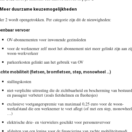
 Meer duurzame keuzemogelijkheden
jler 2 wordt opengetrokken. Per categorie zijn dit de nieuwigheden:
enbaar vervoer
OV-abonnementen voor inwonende gezinsleden
voor de werknemer zelf moet het abonnement niet meer gelinkt zijn aan zi
woon-werkverkeer
parkeerkosten gelinkt aan het gebruik van OV
chte mobiliteit (fietsen, bromfietsen, step, monowheel …)
stallingskosten
niet-verplichte uitrusting die de zichtbaarheid en bescherming van bestuur
en passagier verbetert (zoals fietshelmen en fluohesjes)
exclusieve voetgangerspremie van maximaal 0,25 euro voor de woon-
werkafstand die een werknemer te voet aflegt (of met een step, monowheel
…)
elektrische drie- en vierwielers geschikt voor personenvervoer
afsluiten van een lening voor de financiering van zachte mobiliteitsmodi