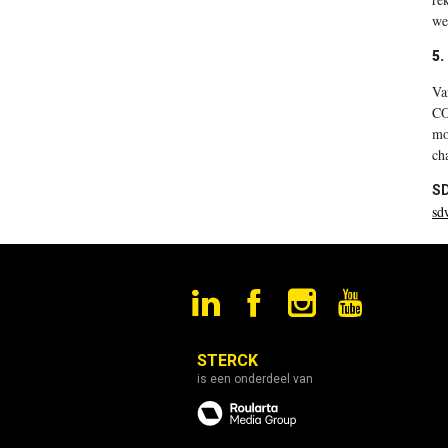
we
5.
Va
C
mo
ch
SD
sd
STERCK
is een onderdeel van