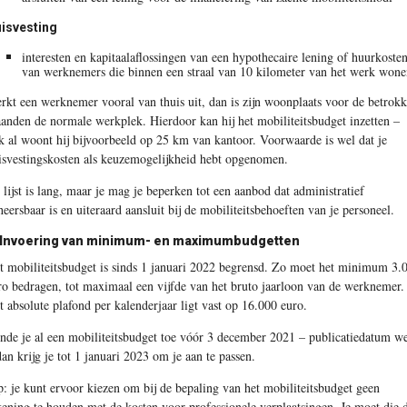
isvesting
interesten en kapitaalaflossingen van een hypothecaire lening of huurkoste
van werknemers die binnen een straal van 10 kilometer van het werk won
rkt een werknemer vooral van thuis uit, dan is zijn woonplaats voor de betrok
anden de normale werkplek. Hierdoor kan hij het mobiliteitsbudget inzetten –
k al woont hij bijvoorbeeld op 25 km van kantoor. Voorwaarde is wel dat je
isvestingskosten als keuzemogelijkheid hebt opgenomen.
 lijst is lang, maar je mag je beperken tot een aanbod dat administratief
heersbaar is en uiteraard aansluit bij de mobiliteitsbehoeften van je personeel.
 Invoering van minimum- en maximumbudgetten
t mobiliteitsbudget is sinds 1 januari 2022 begrensd. Zo moet het minimum 3.
ro bedragen, tot maximaal een vijfde van het bruto jaarloon van de werknemer.
t absolute plafond per kalenderjaar ligt vast op 16.000 euro.
nde je al een mobiliteitsbudget toe vóór 3 december 2021 – publicatiedatum w
dan krijg je tot 1 januari 2023 om je aan te passen.
p: je kunt ervoor kiezen om bij de bepaling van het mobiliteitsbudget geen
kening te houden met de kosten voor professionele verplaatsingen. Je moet die 