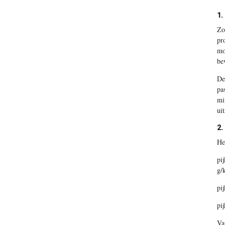
1.
Zo
pr
mo
be
De
pa
mi
ui
2.
Het
pi
g/
pi
pij
Va