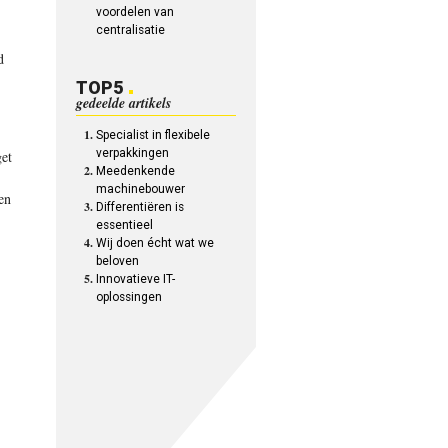
voordelen van
centralisatie
d
TOP5
gedeelde artikels
Specialist in flexibele
verpakkingen
get
Meedenkende
machinebouwer
en
Differentiëren is
essentieel
Wij doen écht wat we
beloven
Innovatieve IT-
oplossingen