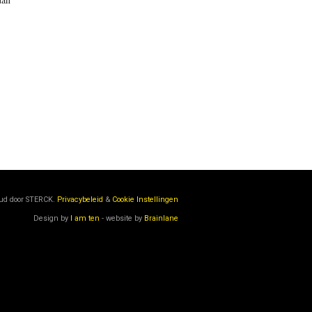
oud door
STERCK.
Privacybeleid
&
Cookie Instellingen
Design by
I am ten
- website by
Brainlane