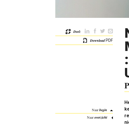
Deel:
Download
PDF
P
H
k
Naar
begin
re
Naar
overzicht
ni