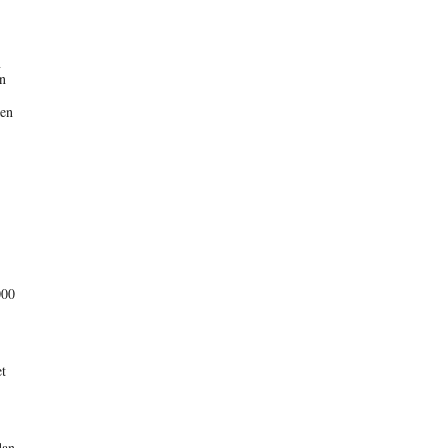
n
en
ken
000
et
dan