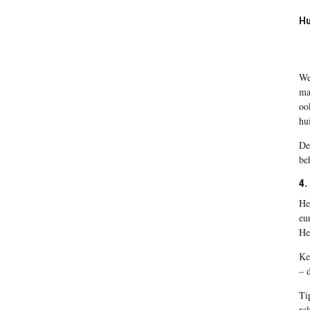
Hu
We
ma
oo
hu
De
be
4.
He
eu
He
Ke
– 
Ti
re