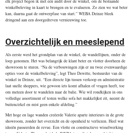
elk project begon ik met een audit door de winkel, om de bestaande
winkelbeleving in kaart te brengen en te evalueren. Zo zien we wat beter
kan, daarna gaat de ontwerpfase van start.” WEBA Deinze bleek
dringend aan een doorgedreven vernieuwing toe.
Overzichtelijk en meeslepend
Als eerste werd het grondplan van de winkel, de wandellijnen, onder de
loep genomen. Het was belangrijk de klant beter en vlotter doorheen de
showroom te sturen. “Na de verbouwingen zijn er nu twee evenwaardige
opties voor de winkelbeleving”, legt Theo Dewitte, bestuurder van de
winkel in Deinze, uit. “Een directe lijn tussen verkoop en administratie
laat snelle shoppers, wie gewoon iets komt afhalen of vragen heeft, toe
om meteen door te wandelen naar de balie. Wie wil rondkijken in ons
volledige assortiment of testen welke sofa het makkelijkst zit, neemt de
buitencirkel en mist geen enkele afdeling.”
Met hoge en lage wanden creëerde Valerie aparte interieurs in de grote
showroom, zonder het overzicht en de openheid te verliezen. Heel wat
ideeën passeerden de revue. Een vlotte en constructieve wisselwerking