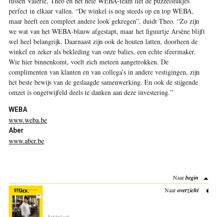
tussen Valerie, Theo en het hele WEBA-team liet de puzzelstukjes
perfect in elkaar vallen. “De winkel is nog steeds op en top WEBA,
maar heeft een compleet andere look gekregen”, duidt Theo. “Zo zijn
we wat van het WEBA-blauw afgestapt, maar het figuurtje Arsène blijft
wel heel belangrijk. Daarnaast zijn ook de houten latten, doorheen de
winkel en zeker als bekleding van onze balies, een echte sfeermaker.
Wie hier binnenkomt, voelt zich meteen aangetrokken. De
complimenten van klanten en van collega’s in andere vestigingen, zijn
het beste bewijs van de geslaagde samenwerking. En ook de stijgende
omzet is ongetwijfeld deels te danken aan deze investering.”
WEBA
www.weba.be
Aber
www.aber.be
Naar
begin
Naar
overzicht
Artikel uit: