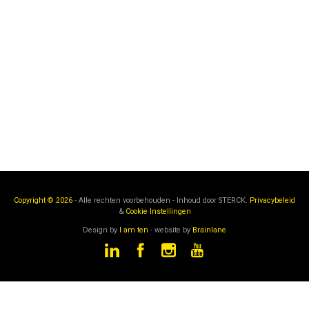
Copyright © 2026
- Alle rechten voorbehouden - Inhoud door
STERCK.
Privacybeleid
&
Cookie Instellingen
Design by
I am ten
- website by
Brainlane
STERCK