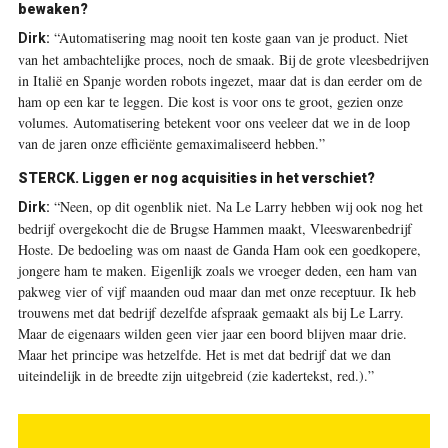
bewaken?
“Automatisering mag nooit ten koste gaan van je product. Niet
Dirk:
van het ambachtelijke proces, noch de smaak. Bij de grote vleesbedrijven
in Italië en Spanje worden robots ingezet, maar dat is dan eerder om de
ham op een kar te leggen. Die kost is voor ons te groot, gezien onze
volumes. Automatisering betekent voor ons veeleer dat we in de loop
van de jaren onze efficiënte gemaximaliseerd hebben.”
STERCK.
Liggen er nog acquisities in het verschiet?
“Neen, op dit ogenblik niet. Na Le Larry hebben wij ook nog het
Dirk:
bedrijf overgekocht die de Brugse Hammen maakt, Vleeswarenbedrijf
Hoste. De bedoeling was om naast de Ganda Ham ook een goedkopere,
jongere ham te maken. Eigenlijk zoals we vroeger deden, een ham van
pakweg vier of vijf maanden oud maar dan met onze receptuur. Ik heb
trouwens met dat bedrijf dezelfde afspraak gemaakt als bij Le Larry.
Maar de eigenaars wilden geen vier jaar een boord blijven maar drie.
Maar het principe was hetzelfde. Het is met dat bedrijf dat we dan
uiteindelijk in de breedte zijn uitgebreid (zie kadertekst, red.).”