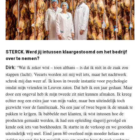
STERCK.
Werd jij intussen klaargestoomd om het bedrijf
over te nemen?
“Wat ik zeker wist – toen althans – is dat ik niét in de zaak zou
Dirk:
stappen (lacht). Veearts worden zei mij wél iets, maar het nachtwerk
schrok mij dan weer af. Ik koos in tweede instantie voor psychologie
omdat mijn vrienden in Leuven zaten. Dat heb ik een jaar gedaan. Maar
door een ongeval heb ik mijn tweede zit niet kunnen afmaken. Ik kreeg
echter nog een extra jaar van mijn vader, maar ben uiteindelijk toch
gezwicht voor de familiezaak. Na een jaar of twee begon ik de smaak te
pakken te krijgen. Ik babbelde met klanten, ik wist intussen hoe de
producten gemaakt werden, ik had een opleiding slagerij gevolgd en
kende ook iets van boekhouden. Ik startte in de verkoop en we groeiden
uiteindelijk vrij snel. Eind jaren 80 overleed mijn moeder helaas en
stelden we vast dat het moeilijk was om zonder haar de zaak verder te