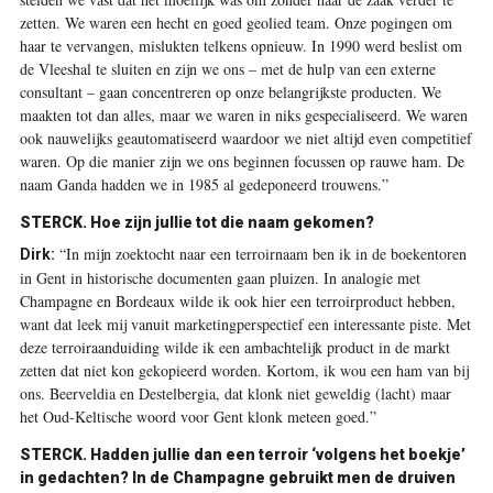
zetten. We waren een hecht en goed geolied team. Onze pogingen om
haar te vervangen, mislukten telkens opnieuw. In 1990 werd beslist om
de Vleeshal te sluiten en zijn we ons – met de hulp van een externe
consultant – gaan concentreren op onze belangrijkste producten. We
maakten tot dan alles, maar we waren in niks gespecialiseerd. We waren
ook nauwelijks geautomatiseerd waardoor we niet altijd even competitief
waren. Op die manier zijn we ons beginnen focussen op rauwe ham. De
naam Ganda hadden we in 1985 al gedeponeerd trouwens.”
STERCK.
Hoe zijn jullie tot die naam gekomen?
“In mijn zoektocht naar een terroirnaam ben ik in de boekentoren
Dirk:
in Gent in historische documenten gaan pluizen. In analogie met
Champagne en Bordeaux wilde ik ook hier een terroirproduct hebben,
want dat leek mij vanuit marketingperspectief een interessante piste. Met
deze terroiraanduiding wilde ik een ambachtelijk product in de markt
zetten dat niet kon gekopieerd worden. Kortom, ik wou een ham van bij
ons. Beerveldia en Destelbergia, dat klonk niet geweldig (lacht) maar
het Oud-Keltische woord voor Gent klonk meteen goed.”
STERCK.
Hadden jullie dan een terroir ‘volgens het boekje’
in gedachten? In de Champagne gebruikt men de druiven