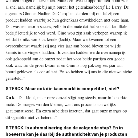
we toen mogen ondervinden. Maar een tweede opportuniteit bood zich
al snel aan, namelijk bij mijn buren: het geitenkaasbedrijf Le Larry. De
eigenaars Gino en Nadine De Clerq benaderden mij omdat zij een
product hadden waarbij ze hun geitenkaas omwikkelden met onze ham.
Dat was een enorm succes, zelfs in die mate dat het voor dat familiale
bedrijf letterlijk te veel werd. Gino wou zijn zaak verkopen waarop ik
zei dat ik niks van kaas kende (lacht). Maar we kwamen tot een
overeenkomst waarbij zij nog vier jaar aan boord bleven tot wij de
kennis in de vingers hadden. Bovendien hadden we de overnameprijs
ook gekoppeld aan de omzet zodat het voor beide partijen een goede
zaak was. En de groei kwam er en Gino is nog pakweg zes jaar aan
boord gebleven als consultant. En zo hebben wij ons in die nieuwe niche
genesteld.”
STERCK.
Maar ook die kaasmarkt is competitief, niet?
“Dat klopt, maar onze omzet stijgt nog steeds, maar in beperkte
Dirk:
mate. De marges worden kleiner, want ons proces is nauwelijks
geautomatiseerd. En extra arbeiders inzetten, dat gaat onze marges op
dit ogenblik niet verbeteren.”
STERCK.
Is automatisering dan de volgende stap? En in
hoeverre kan je daarbij de authenticiteit van je producten