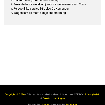
Gekeurd met grote onderscheiding
Enkel de beste werkkledij voor de werknemers van Torck
Persoonlijke service bij Volvo De Keulenaer
Wagenpark op maat van je onderneming
Copyright © 2026
- Alle rechten voorbehouden - Inhoud door
STERCK.
Privacybeleid
&
Cookie Instellingen
Design by
I am ten
- website by
Brainlane