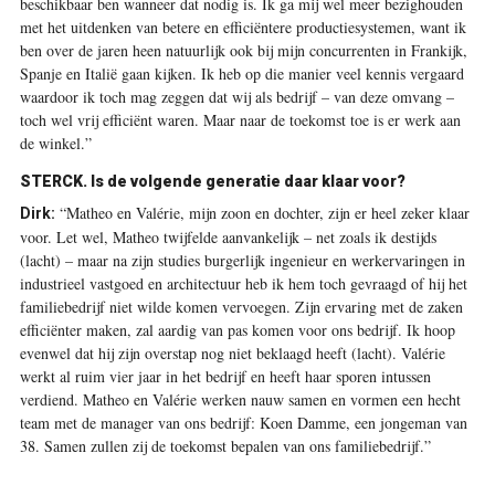
beschikbaar ben wanneer dat nodig is. Ik ga mij wel meer bezighouden
met het uitdenken van betere en efficiëntere productiesystemen, want ik
ben over de jaren heen natuurlijk ook bij mijn concurrenten in Frankijk,
Spanje en Italië gaan kijken. Ik heb op die manier veel kennis vergaard
waardoor ik toch mag zeggen dat wij als bedrijf – van deze omvang –
toch wel vrij efficiënt waren. Maar naar de toekomst toe is er werk aan
de winkel.”
STERCK.
Is de volgende generatie daar klaar voor?
“Matheo en Valérie, mijn zoon en dochter, zijn er heel zeker klaar
Dirk:
voor. Let wel, Matheo twijfelde aanvankelijk – net zoals ik destijds
(lacht) – maar na zijn studies burgerlijk ingenieur en werkervaringen in
industrieel vastgoed en architectuur heb ik hem toch gevraagd of hij het
familiebedrijf niet wilde komen vervoegen. Zijn ervaring met de zaken
efficiënter maken, zal aardig van pas komen voor ons bedrijf. Ik hoop
evenwel dat hij zijn overstap nog niet beklaagd heeft (lacht). Valérie
werkt al ruim vier jaar in het bedrijf en heeft haar sporen intussen
verdiend. Matheo en Valérie werken nauw samen en vormen een hecht
team met de manager van ons bedrijf: Koen Damme, een jongeman van
38. Samen zullen zij de toekomst bepalen van ons familiebedrijf.”