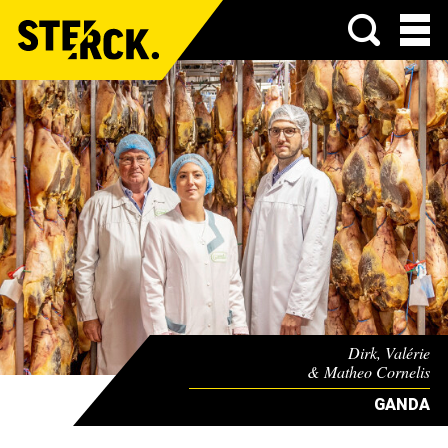
Menu
Dirk, Valérie
& Matheo Cornelis
GANDA