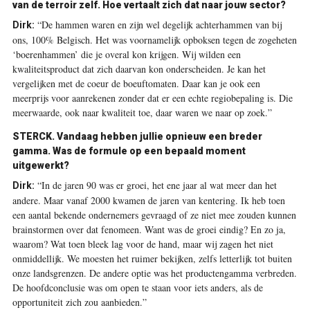
van de terroir zelf. Hoe vertaalt zich dat naar jouw sector?
“De hammen waren en zijn wel degelijk achterhammen van bij
Dirk:
ons, 100% Belgisch. Het was voornamelijk opboksen tegen de zogeheten
‘boerenhammen’ die je overal kon krijgen. Wij wilden een
kwaliteitsproduct dat zich daarvan kon onderscheiden. Je kan het
vergelijken met de coeur de boeuftomaten. Daar kan je ook een
meerprijs voor aanrekenen zonder dat er een echte regiobepaling is. Die
meerwaarde, ook naar kwaliteit toe, daar waren we naar op zoek.”
STERCK.
Vandaag hebben jullie opnieuw een breder
gamma. Was de formule op een bepaald moment
uitgewerkt?
“In de jaren 90 was er groei, het ene jaar al wat meer dan het
Dirk:
andere. Maar vanaf 2000 kwamen de jaren van kentering. Ik heb toen
een aantal bekende ondernemers gevraagd of ze niet mee zouden kunnen
brainstormen over dat fenomeen. Want was de groei eindig? En zo ja,
waarom? Wat toen bleek lag voor de hand, maar wij zagen het niet
onmiddellijk. We moesten het ruimer bekijken, zelfs letterlijk tot buiten
onze landsgrenzen. De andere optie was het productengamma verbreden.
De hoofdconclusie was om open te staan voor iets anders, als de
opportuniteit zich zou aanbieden.”