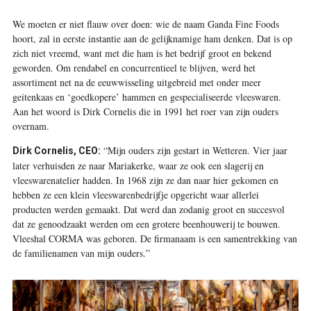
W
e moeten er niet flauw over doen: wie de naam Ganda Fine Foods
hoort, zal in eerste instantie aan de gelijknamige ham denken. Dat is op
zich niet vreemd, want met die ham is het bedrijf groot en bekend
geworden. Om rendabel en concurrentieel te blijven, werd het
assortiment net na de eeuwwisseling uitgebreid met onder meer
geitenkaas en ‘goedkopere’ hammen en gespecialiseerde vleeswaren.
Aan het woord is Dirk Cornelis die in 1991 het roer van zijn ouders
overnam.
“Mijn ouders zijn gestart in Wetteren. Vier jaar
Dirk Cornelis, CEO:
later verhuisden ze naar Mariakerke, waar ze ook een slagerij en
vleeswarenatelier hadden. In 1968 zijn ze dan naar hier gekomen en
hebben ze een klein vleeswarenbedrijfje opgericht waar allerlei
producten werden gemaakt. Dat werd dan zodanig groot en succesvol
dat ze genoodzaakt werden om een grotere beenhouwerij te bouwen.
Vleeshal CORMA was geboren. De firmanaam is een samentrekking van
de familienamen van mijn ouders.”