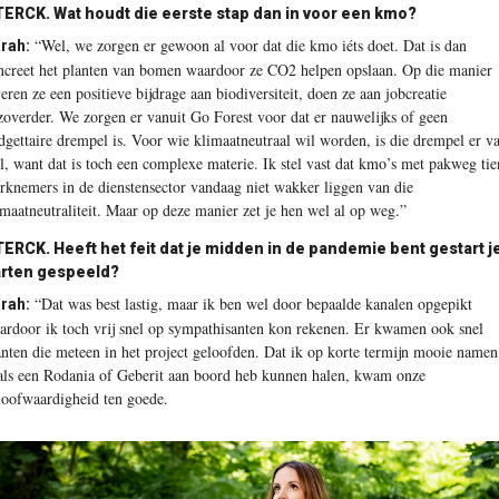
ERCK. Wat houdt die eerste stap dan in voor een kmo?
“Wel, we zorgen er gewoon al voor dat die kmo iéts doet. Dat is dan
rah:
ncreet het planten van bomen waardoor ze CO2 helpen opslaan. Op die manier
veren ze een positieve bijdrage aan biodiversiteit, doen ze aan jobcreatie
zoverder. We zorgen er vanuit Go Forest voor dat er nauwelijks of geen
dgettaire drempel is. Voor wie klimaatneutraal wil worden, is die drempel er v
l, want dat is toch een complexe materie. Ik stel vast dat kmo’s met pakweg tie
rknemers in de dienstensector vandaag niet wakker liggen van die
imaatneutraliteit. Maar op deze manier zet je hen wel al op weg.”
ERCK. Heeft het feit dat je midden in de pandemie bent gestart j
rten gespeeld?
“Dat was best lastig, maar ik ben wel door bepaalde kanalen opgepikt
rah:
ardoor ik toch vrij snel op sympathisanten kon rekenen. Er kwamen ook snel
anten die meteen in het project geloofden. Dat ik op korte termijn mooie namen
als een Rodania of Geberit aan boord heb kunnen halen, kwam onze
loofwaardigheid ten goede.