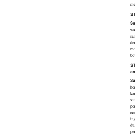
me
ST
Sa
wa
sa
de
mo
bo
ST
a
Sa
he
ka
sa
pe
ee
in
du
pe