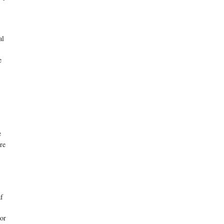
al
e
e
re
af
oor