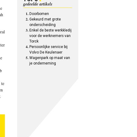
gedeelde artikels
je
ah
Doorbomen
Gekeurd met grote
onderscheiding
Enkel de beste werkkledij
ral
voor de werknemers van
Torck
ter
Persoonlijke service bij
Volvo De Keulenaer
ie
Wagenpark op maat van
je onderneming
eb
 te
en
k