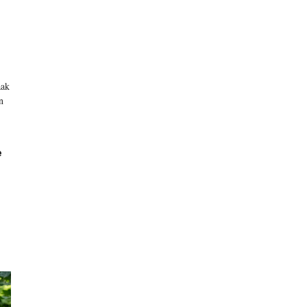
aak
n
e