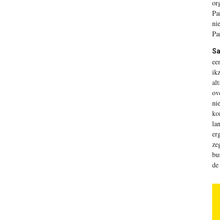
or
Pa
ni
Pa
Sa
ee
ik
al
ov
ni
ko
la
er
ze
bu
de