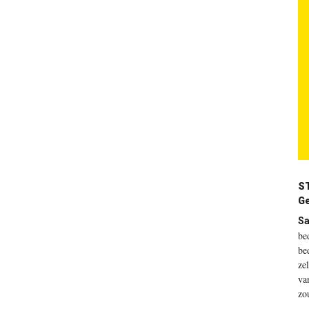
ST
Ge
Sa
be
be
ze
va
zo