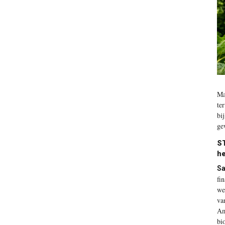
Ma
te
bi
ge
ST
he
Sa
fi
we
va
Am
bi