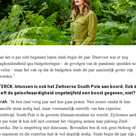
ar het is pas echt beginnen lopen sinds begin dit jaar. Daarvoor was er nog
rughoudendheid qua budgetteringen – de gevolgen van de pandemie speelden n
j velen – maar het valt op dat de budgetten sinds dit jaar aanzienlijk groter zijn
worden.”
ERCK. Intussen is ook het Zwitserse South Pole aan boord. Ook 
eft de geloofwaardigheid ongetwijfeld een boost gegeven, niet?
“Ik ben eind vorig jaar met hen gaan praten. Niet zozeer omdat ik hun
rah:
nanciële steun nodig had, maar voornamelijk omwille van hun expertise
reldwijd. South Pole is de grootste klimaatconsulent ter wereld. Zij komen aar
n pas want ik kan zelf niet constant het vliegtuig nemen naar pakweg Zuid-
erika. Dat is simpelweg niet duurzaam. Bovendien ben ik ook geen bioloog of
o-ingenieur en die expertise had ik wel degelijk nodig. Sinds begin dit jaar zijn z