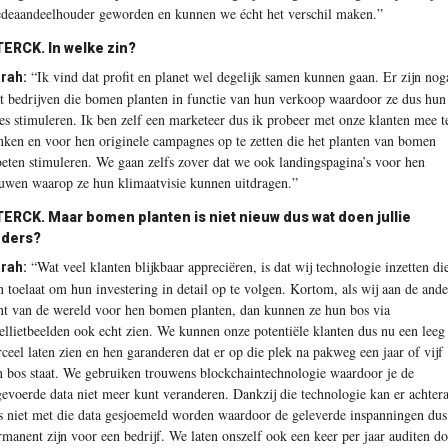
deaandeelhouder geworden en kunnen we écht het verschil maken.”
ERCK. In welke zin?
“Ik vind dat profit en planet wel degelijk samen kunnen gaan. Er zijn nog
rah:
t bedrijven die bomen planten in functie van hun verkoop waardoor ze dus hun
les stimuleren. Ik ben zelf een marketeer dus ik probeer met onze klanten mee t
nken en voor hen originele campagnes op te zetten die het planten van bomen
eten stimuleren. We gaan zelfs zover dat we ook landingspagina’s voor hen
uwen waarop ze hun klimaatvisie kunnen uitdragen.”
ERCK. Maar bomen planten is niet nieuw dus wat doen jullie
nders?
“Wat veel klanten blijkbaar appreciëren, is dat wij technologie inzetten di
rah:
n toelaat om hun investering in detail op te volgen. Kortom, als wij aan de ande
nt van de wereld voor hen bomen planten, dan kunnen ze hun bos via
tellietbeelden ook echt zien. We kunnen onze potentiële klanten dus nu een leeg
rceel laten zien en hen garanderen dat er op die plek na pakweg een jaar of vijf
n bos staat. We gebruiken trouwens blockchaintechnologie waardoor je de
gevoerde data niet meer kunt veranderen. Dankzij die technologie kan er achter
s niet met die data gesjoemeld worden waardoor de geleverde inspanningen dus
rmanent zijn voor een bedrijf. We laten onszelf ook een keer per jaar auditen d