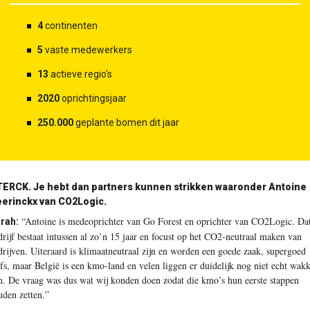
4
continenten
5
vaste medewerkers
13
actieve regio's
2020
oprichtingsjaar
250.000
geplante bomen dit jaar
ERCK. Je hebt dan partners kunnen strikken waaronder Antoine
erinckx van CO2Logic.
“Antoine is medeop­richter van Go Forest en oprichter van CO2Logic. Da
rah:
drijf bestaat intussen al zo’n 15 jaar en focust op het CO2-neutraal maken van
drijven. Uiteraard is klimaatneutraal zijn en worden een goede zaak, supergoed
lfs, maar België is een kmo-land en velen liggen er duidelijk nog niet echt wak
n. De vraag was dus wat wij konden doen zodat die kmo’s hun eerste stappen
uden zetten.”