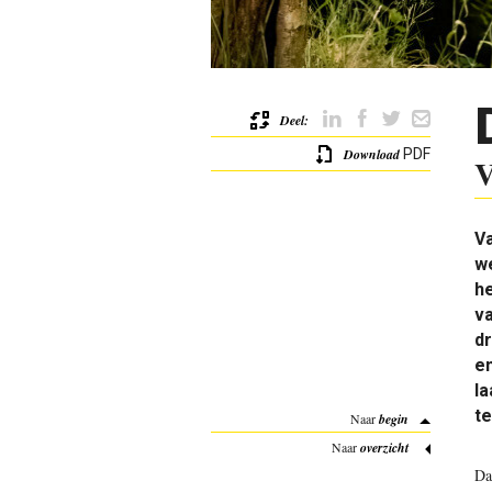
Deel:
Download
PDF
V
V
we
he
va
dr
en
l
te
Naar
begin
Naar
overzicht
Da