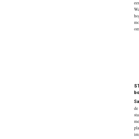
ee
Wa
ho
mo
om
ST
b
Sa
de
st
me
pl
im