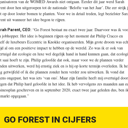
ganisatoren van de WOMED Awards niet ontgaan. Eerder dit jaar werd Sarah
rent door hen uitgeroepen tot de nationale ‘Belofte van het Jaar’. Die eer strijk 
et op door louter bomen te planten. Voor we in detail treden, legt bezielster Sar
rent uit wanneer het idee begon te rijpen.
“Go Forest bestaat nu exact twee jaar. Daarvoor was ik voo
rah Parent, CEO:
n jobhopper. Het idee is beginnen rijpen op het moment dat Philip Cracco en
zelf de luxebeurs Eccentric in Knokke organiseerden. Mijn grote droom was ech
tijd al om een positieve impact te hebben op de wereld. Zo was ik er ook van
ertuigd dat ecologie en luxe wel degelijk hand in hand kunnen gaan, dat ecolog
et saai hoeft te zijn. Philip geloofde dat ook, maar voor we de plannen verder
nden uitwerken, werd hij ernstig ziek en is hij op korte termijn overleden. Ik h
ng getwijfeld of ik die plannen zonder hem verder zou uitwerken. Ik vond dat
gens ongepast, het was iets ‘van ons’. Maar zijn familie heeft mij overtuigd door
ggen dat Philip hard geloofde in het idee. Ik heb vervolgens zes maanden aan e
sinessplan geschreven en in september 2020, exact twee jaar geleden dus, ben i
 markt opgegaan.”
GO FOREST IN CIJFERS