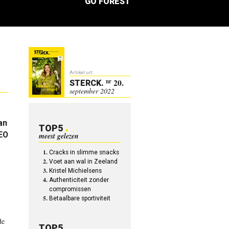
GO FOREST
Artikel uit:
20.
nr
STERCK
.
september 2022
an
TOP5
CEO
meest gelezen
Cracks in slimme snacks
Voet aan wal in Zeeland
Kristel Michielsens
Authenticiteit zonder
compromissen
Betaalbare sportiviteit
de
TOP5