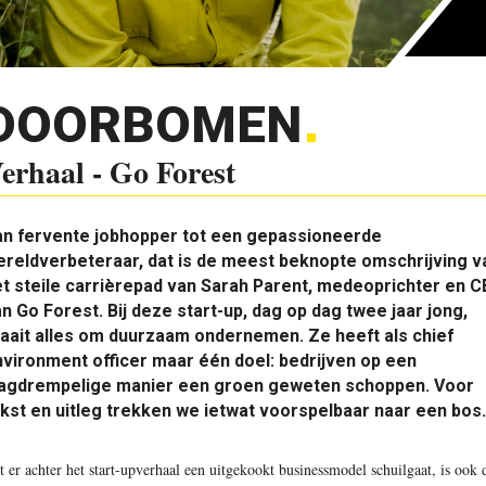
DOORBOMEN
erhaal - Go Forest
an fervente jobhopper tot een gepassioneerde
reldverbeteraar, dat is de meest beknopte omschrijving v
t steile carrièrepad van Sarah Parent, medeoprichter en 
n Go Forest. Bij deze start-up, dag op dag twee jaar jong,
aait alles om duurzaam ondernemen. Ze heeft als chief
vironment officer maar één doel: bedrijven op een
aagdrempelige manier een groen geweten schoppen. Voor
kst en uitleg trekken we ietwat voorspelbaar naar een bos.
t er achter het start-upverhaal een uitgekookt businessmodel schuilgaat, is ook 