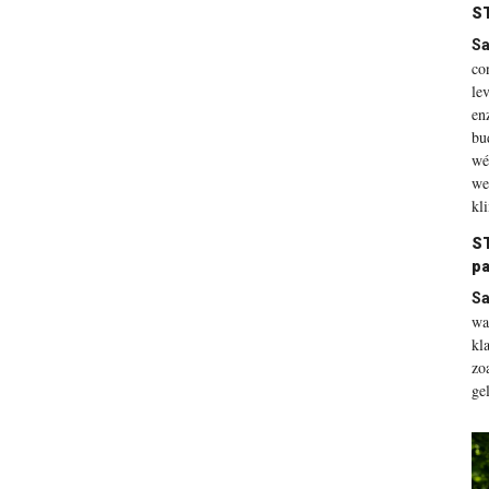
ST
Sa
co
le
en
bu
wé
we
kl
ST
pa
Sa
wa
kl
zo
ge