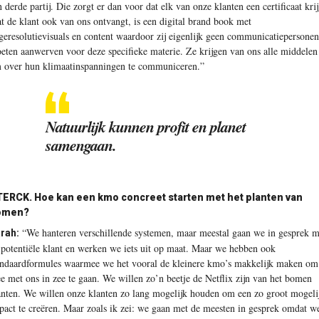
n derde partij. Die zorgt er dan voor dat elk van onze klanten een certificaat krij
t de klant ook van ons ontvangt, is een digital brand book met
geresolutievisuals en content waardoor zij eigenlijk geen communicatiepersonen
eten aanwerven voor deze specifieke materie. Ze krijgen van ons alle middelen
 over hun klimaatinspanningen te communiceren.”
Natuurlijk kunnen profit en planet
samengaan.
ERCK. Hoe kan een kmo concreet starten met het planten van
omen?
“We hanteren verschillende systemen, maar meestal gaan we in gesprek m
rah:
 potentiële klant en werken we iets uit op maat. Maar we hebben ook
andaardformules waarmee we het vooral de kleinere kmo’s makkelijk maken om
e met ons in zee te gaan. We willen zo’n beetje de Netflix zijn van het bomen
anten. We willen onze klanten zo lang mogelijk houden om een zo groot mogeli
pact te creëren. Maar zoals ik zei: we gaan met de meesten in gesprek omdat w