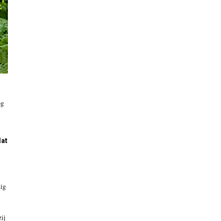
og
dat
dig
ij