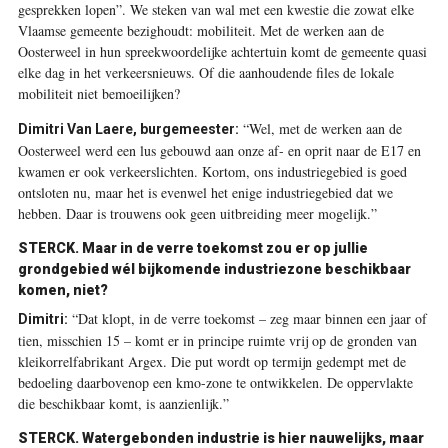
gesprekken lopen”. We steken van wal met een kwestie die zowat elke
Vlaamse gemeente bezighoudt: mobiliteit. Met de werken aan de
Oosterweel in hun spreekwoordelijke achtertuin komt de gemeente quasi
elke dag in het verkeersnieuws. Of die aanhoudende files de lokale
mobiliteit niet bemoeilijken?
“Wel, met de werken aan de
Dimitri Van Laere, burgemeester:
Oosterweel werd een lus gebouwd aan onze af- en oprit naar de E17 en
kwamen er ook verkeerslichten. Kortom, ons industriegebied is goed
ontsloten nu, maar het is evenwel het enige industriegebied dat we
hebben. Daar is trouwens ook geen uitbreiding meer mogelijk.”
STERCK.
Maar in de verre toekomst zou er op jullie
grondgebied wél bijkomende industriezone beschikbaar
komen, niet?
“Dat klopt, in de verre toekomst – zeg maar binnen een jaar of
Dimitri:
tien, misschien 15 – komt er in principe ruimte vrij op de gronden van
kleikorrelfabrikant Argex. Die put wordt op termijn gedempt met de
bedoeling daarbovenop een kmo-zone te ontwikkelen. De oppervlakte
die beschikbaar komt, is aanzienlijk.”
STERCK.
Watergebonden industrie is hier nauwelijks, maar