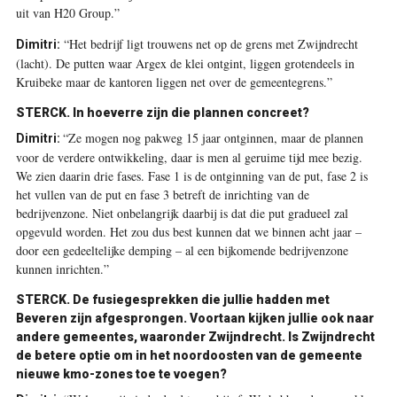
uit van H20 Group.”
“Het bedrijf ligt trouwens net op de grens met Zwijndrecht
Dimitri:
(lacht). De putten waar Argex de klei ontgint, liggen grotendeels in
Kruibeke maar de kantoren liggen net over de gemeentegrens.”
STERCK.
In hoeverre zijn die plannen concreet?
“Ze mogen nog pakweg 15 jaar ontginnen, maar de plannen
Dimitri:
voor de verdere ontwikkeling, daar is men al geruime tijd mee bezig.
We zien daarin drie fases. Fase 1 is de ontginning van de put, fase 2 is
het vullen van de put en fase 3 betreft de inrichting van de
bedrijvenzone. Niet onbelangrijk daarbij is dat die put gradueel zal
opgevuld worden. Het zou dus best kunnen dat we binnen acht jaar –
door een gedeeltelijke demping – al een bijkomende bedrijvenzone
kunnen inrichten.”
STERCK.
De fusiegesprekken die jullie hadden met
Beveren zijn afgesprongen. Voortaan kijken jullie ook naar
andere gemeentes, waaronder Zwijndrecht. Is Zwijndrecht
de betere optie om in het noordoosten van de gemeente
nieuwe kmo-zones toe te voegen?