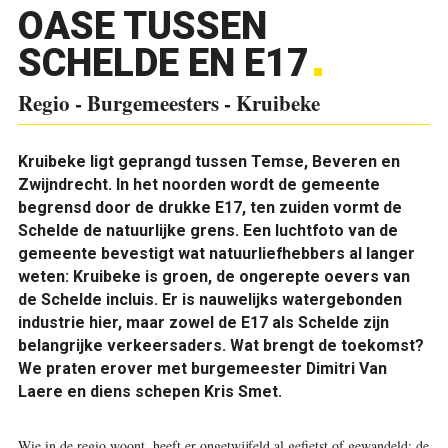
OASE TUSSEN
SCHELDE EN E17
Regio - Burgemeesters - Kruibeke
Kruibeke ligt geprangd tussen Temse, Beveren en
Zwijndrecht. In het noorden wordt de gemeente
begrensd door de drukke E17, ten zuiden vormt de
Schelde de natuurlijke grens. Een luchtfoto van de
gemeente bevestigt wat natuurliefhebbers al langer
weten: Kruibeke is groen, de ongerepte oevers van
de Schelde incluis. Er is nauwelijks watergebonden
industrie hier, maar zowel de E17 als Schelde zijn
belangrijke verkeersaders. Wat brengt de toekomst?
We praten erover met burgemeester Dimitri Van
Laere en diens schepen Kris Smet.
W
ie in de regio woont, heeft er ongetwijfeld al gefietst of gewandeld: de