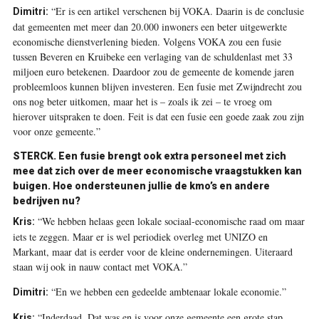
“Er is een artikel verschenen bij VOKA. Daarin is de conclusie
Dimitri:
dat gemeenten met meer dan 20.000 inwoners een beter uitgewerkte
economische dienstverlening bieden. Volgens VOKA zou een fusie
tussen Beveren en Kruibeke een verlaging van de schuldenlast met 33
miljoen euro betekenen. Daardoor zou de gemeente de komende jaren
probleemloos kunnen blijven investeren. Een fusie met Zwijndrecht zou
ons nog beter uitkomen, maar het is – zoals ik zei – te vroeg om
hierover uitspraken te doen. Feit is dat een fusie een goede zaak zou zijn
voor onze gemeente.”
STERCK.
Een fusie brengt ook extra personeel met zich
mee dat zich over de meer economische vraagstukken kan
buigen. Hoe ondersteunen jullie de kmo’s en andere
bedrijven nu?
“We hebben helaas geen lokale sociaal-economische raad om maar
Kris:
iets te zeggen. Maar er is wel periodiek overleg met UNIZO en
Markant, maar dat is eerder voor de kleine ondernemingen. Uiteraard
staan wij ook in nauw contact met VOKA.”
“En we hebben een gedeelde ambtenaar lokale economie.”
Dimitri:
“Inderdaad. Dat was en is voor onze gemeente een grote stap
Kris: