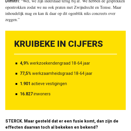
“Wel, we zijn inderdaad terug bij af. We hebben de gesprekken
Dimitri:
opentrokken zodat we nu ook praten met Zwijndrecht en Temse. Maar
inhoudelijk mag en kan ik daar op dit ogenblik niks concreets over
zeggen.”
KRUIBEKE IN CIJFERS
4,9%
werkzoekendengraad 18-64 jaar
77,5%
werkzaamheidsgraad 18-64 jaar
1.901
actieve vestigingen
16.827
inwoners
STERCK.
Maar gesteld dat er een fusie komt, dan zijn de
effecten daarvan toch al bekeken en bekend?