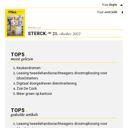
Naar
begin
Naar
overzicht
Artikel uit:
21.
nr
STERCK
.
oktober 2022
TOP5
meest gelezen
Keukendromen
Leasing tweedehandsvrachtwagens droomoplossing voor
(door)starters
Digitaal doorgedreven dienstverlening
Zoë De Cock
Meer groen op kantoor
TOP5
gedeelde artikels
Leasing tweedehandsvrachtwagens droomoplossing voor