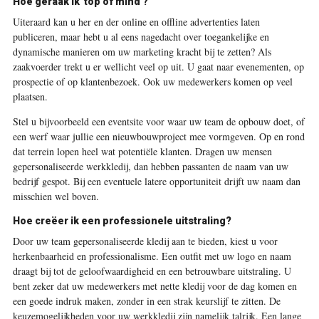
Hoe geraak ik 'top of mind'?
Uiteraard kan u her en der online en offline advertenties laten
publiceren, maar hebt u al eens nagedacht over toegankelijke en
dynamische manieren om uw marketing kracht bij te zetten? Als
zaakvoerder trekt u er wellicht veel op uit. U gaat naar evenementen, op
prospectie of op klantenbezoek. Ook uw medewerkers komen op veel
plaatsen.
Stel u bijvoorbeeld een eventsite voor waar uw team de opbouw doet, of
een werf waar jullie een nieuwbouwproject mee vormgeven. Op en rond
dat terrein lopen heel wat potentiële klanten. Dragen uw mensen
gepersonaliseerde werkkledij, dan hebben passanten de naam van uw
bedrijf gespot. Bij een eventuele latere opportuniteit drijft uw naam dan
misschien wel boven.
Hoe creëer ik een professionele uitstraling?
Door uw team gepersonaliseerde kledij aan te bieden, kiest u voor
herkenbaarheid en professionalisme. Een outfit met uw logo en naam
draagt bij tot de geloofwaardigheid en een betrouwbare uitstraling. U
bent zeker dat uw medewerkers met nette kledij voor de dag komen en
een goede indruk maken, zonder in een strak keurslijf te zitten. De
keuzemogelijkheden voor uw werkkledij zijn namelijk talrijk. Een lange