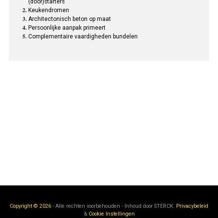
(door)starters
Keukendromen
Architectonisch beton op maat
Persoonlijke aanpak primeert
Complementaire vaardigheden bundelen
Copyright © 2026
- Alle rechten voorbehouden - Inhoud door
STERCK.
Privacybeleid
&
Cookie Instellingen