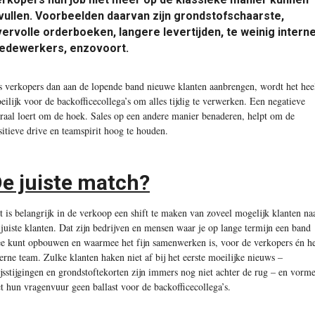
vullen. Voorbeelden daarvan zijn grondstofschaarste,
ervolle orderboeken, langere levertijden, te weinig intern
edewerkers, enzovoort.
s verkopers dan aan de lopende band nieuwe klanten aanbrengen, wordt het hee
eilijk voor de backofficecollega’s om alles tijdig te verwerken. Een negatieve
iraal loert om de hoek. Sales op een andere manier benaderen, helpt om de
sitieve drive en teamspirit hoog te houden.
e juiste match?
t is belangrijk in de verkoop een shift te maken van zoveel mogelijk klanten na
 juiste klanten. Dat zijn bedrijven en mensen waar je op lange termijn een band
e kunt opbouwen en waarmee het fijn samenwerken is, voor de verkopers én he
terne team. Zulke klanten haken niet af bij het eerste moeilijke nieuws –
ijsstijgingen en grondstoftekorten zijn immers nog niet achter de rug – en vorm
t hun vragenvuur geen ballast voor de backofficecollega’s.