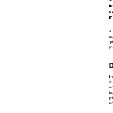
in
ov
m
Al
mo
sp
po
D
He
de
me
in
pr
me