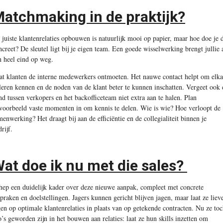
atchmaking in de praktijk?
 juiste klantenrelaties opbouwen is natuurlijk mooi op papier, maar hoe doe je 
ncreet? De sleutel ligt bij je eigen team. Een goede wisselwerking brengt jullie 
n heel eind op weg.
at klanten de interne medewerkers ontmoeten. Het nauwe contact helpt om elka
 leren kennen en de noden van de klant beter te kunnen inschatten. Vergeet ook 
nd tussen verkopers en het backofficeteam niet extra aan te halen. Plan
jvoorbeeld vaste momenten in om kennis te delen. Wie is wie? Hoe verloopt de
menwerking? Het draagt bij aan de efficiëntie en de collegialiteit binnen je
rijf.
at doe ik nu met die sales?
hep een duidelijk kader over deze nieuwe aanpak, compleet met concrete
spraken en doelstellingen. Jagers kunnen gericht blijven jagen, maar laat ze liev
gen op optimale klantenrelaties in plaats van op getekende contracten. Nu ze to
o’s geworden zijn in het bouwen aan relaties: laat ze hun skills inzetten om