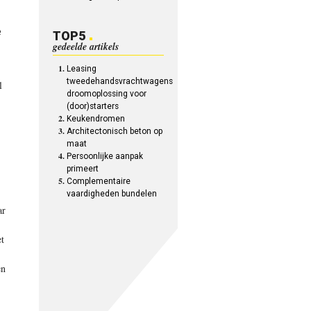
e
TOP5
gedeelde artikels
Leasing
tweedehandsvrachtwagens
l
droomoplossing voor
(door)starters
Keukendromen
Architectonisch beton op
maat
Persoonlijke aanpak
primeert
Complementaire
vaardigheden bundelen
ar
t
en