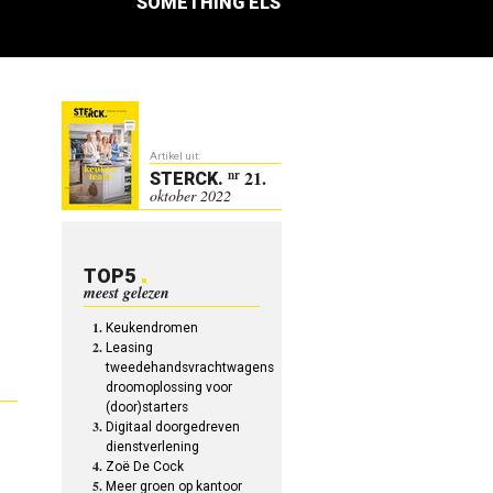
SOMETHING ELS
Artikel uit:
21.
nr
STERCK
.
oktober 2022
TOP5
meest gelezen
Keukendromen
Leasing
tweedehandsvrachtwagens
droomoplossing voor
(door)starters
Digitaal doorgedreven
dienstverlening
Zoë De Cock
Meer groen op kantoor