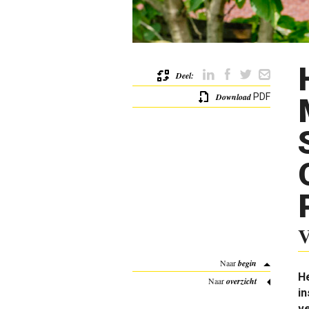
Deel:
Download
PDF
V
Naar
begin
H
Naar
overzicht
in
ve