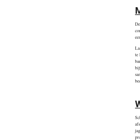
M
De
co
ee
La
te
ba
bi
sa
bed
W
Sc
af
ja
pr