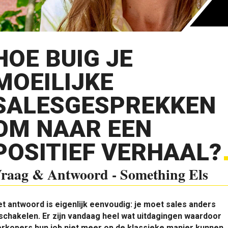
HOE BUIG JE
MOEILIJKE
SALESGESPREKKEN
OM NAAR EEN
POSITIEF VERHAAL?
raag & Antwoord - Something Els
et antwoord is eigenlijk eenvoudig: je moet sales anders
schakelen. Er zijn vandaag heel wat uitdagingen waardoor
rkopers hun job niet meer op de klassieke manier kunnen